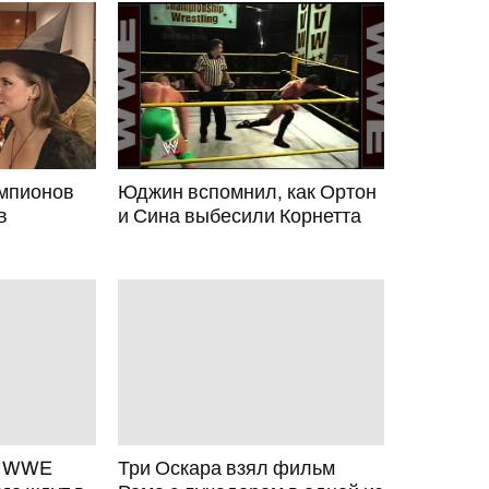
емпионов
Юджин вспомнил, как Ортон
в
и Сина выбесили Корнетта
р WWE
Три Оскара взял фильм