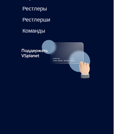
Рестлеры
Рестлерши
Команды