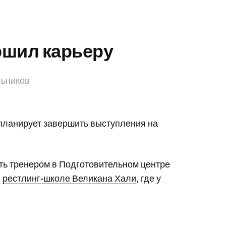
ршил карьеру
льников
 планирует завершить выступления на
ть тренером в Подготовительном центре
в
рестлинг-школе Великана Хали
, где у