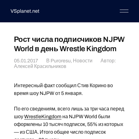
VSplanet.net
Рост числа подписчиков NJPW
World в день Wrestle Kingdom
05.01.2017
В
Puroresu
,
Новости
Автор:
Алексей Красильников
Интересный факт сообщил Стив Корино во
время шоу NJPW от 5 января.
По его сведениям, всего лишь за три часа перед
шоу
WrestleKingdom
на NJPW World были
оформлены 10 тысяч подписок, 55% из которых
— из США. Итого общее число подписок