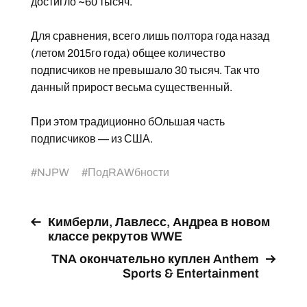
достигло ~60 тысяч.
Для сравнения, всего лишь полтора года назад
(летом 2015го года) общее количество
подписчиков не превышало 30 тысяч. Так что
данный прирост весьма существенный.
При этом традиционно бОльшая часть
подписчиков — из США.
#
NJPW
#
ПодRAWбности
Кимберли, Лавлесс, Андреа в новом
классе рекрутов WWE
TNA окончательно куплен Anthem
Sports & Entertainment