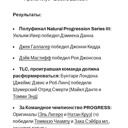
Результаты:
Полуфинал Natural Progression Series III:
Уильям Ивер победил Дэмиена Данна
Джек Галлагер
победил Джонни Кидда
Дэйв Мастифф
победил Роя Джонсона
TLC, проигравшая команда должна
расформироваться:
Бунтари Лондона
[Джеймс Дэвис и Роб Линч] победили
Шумерский Отряд Смерти [Майкл Данте и
Томми Энд
]
За Командное чемпионство PROGRESS:
Оригиналы [
Эль Лигеро
и
Натан Круз
] (ч)
победили
Томмазо Чиампу
и
Зака Сэйбра мл.
,