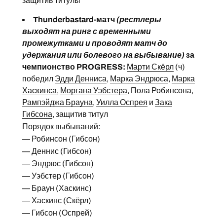
защитив титулы
Thunderbastard-матч
(рестлеры
выходят на ринг с временными
промежутками и проводят матч до
удержания или болевого на выбывание)
за
чемпионство PROGRESS:
Марти Скёрл
(ч)
победил
Эдди Денниса
,
Марка Эндрюса
,
Марка
Хаскинса
,
Моргана Уэбстера
, Пола Робинсона,
Рампэйджа Брауна
,
Уилла Оспрея
и
Зака
Гибсона
, защитив титул
Порядок выбываний:
— Робинсон (Гибсон)
— Деннис (Гибсон)
— Эндрюс (Гибсон)
— Уэбстер (Гибсон)
— Браун (Хаскинс)
— Хаскинс (Скёрл)
— Гибсон (Оспрей)