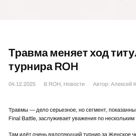
Травма меняет ход титу
турнира ROH
04.12.2025
В
ROH
,
Новости
Автор:
Алексей 
Травмы — дело серьезное, но сегмент, показанн
Final Battle, заслуживает уважения по нескольким
Там идёт очень вялотекущий турнир за Женское 