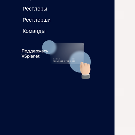
Рестлеры
Рестлерши
Команды