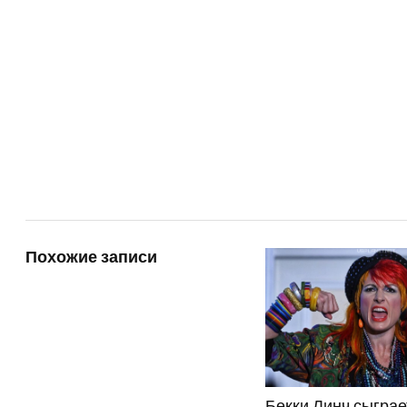
Похожие записи
Бекки Линч сыграе