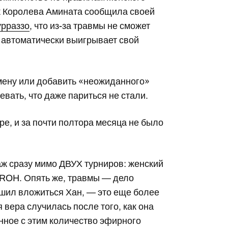
как Королева Амината сообщила своей
урраззо
, что из-за травмы не сможет
о автоматически выигрывает свой
амену или добавить «неожиданного»
левать, что даже париться не стали.
ре, и за почти полтора месяца не было
 аж сразу мимо ДВУХ турниров: женский
ROH. Опять же, травмы — дело
решил вложиться Хан, — это еще более
 вера случилась после того, как она
анное с этим количество эфирного