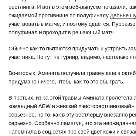
рестлинга. И вот в этом веб-выпуске показали, 
ожидаемой противнице по полуфиналу
Деонне П
участвовать в матче, и поэтому сдаётся. Пурразз
полуфинал и проходит в решающий матч.
Обычно как-то пытаются придумать и устроить з
участника. Но тут на турнир, видимо, настолько п
Во-вторых, Амината получила травму еще в октяб
придумано ничего, чтобы как-то это обыграть.
В-третьих, из-за этой травмы Амината пролетела
командный AEW и женский «чисторестлинговый» 
серьезное, но то, как в эту рестлершу внезапно 
серьезно. Особенно памятуя, что эта неожиданная
напомнила в соц.сетях про свой цвет кожи и связ