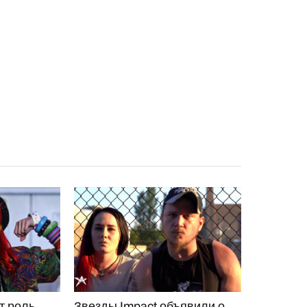
т роль
Звезды Impact объявили о