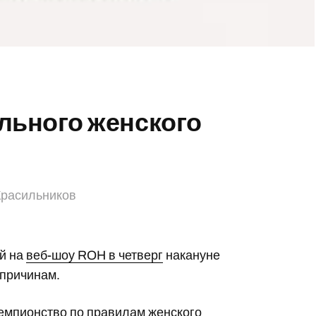
льного женского
Красильников
ый на
веб-шоу ROH в четверг
накануне
 причинам.
чемпионство по правилам женского