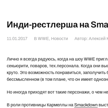
Инди-рестлерша на Sm
11.01.2017
В
WWE
,
Новости
Автор:
Алексей 
Лично я всегда радуюсь, когда на шоу WWE приг
секьюрити, поваров, тех.персонала. Когда они в
круто. Это возможность понравиться, заполучить
бессмысленном (в том плане, что он имеет однозн
Но иногда приходят вот такие персонажи, о чем не
В роли противницы Кармеллы на
Smackdown
выс