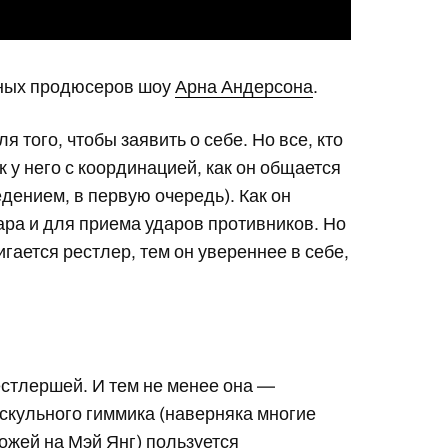
вных продюсеров шоу
Арна Андерсона
.
 того, чтобы заявить о себе. Но все, кто
к у него с координацией, как он общается
дением, в первую очередь). Как он
ара и для приема ударов противников. Но
гается рестлер, тем он увереннее в себе,
естлершей. И тем не менее она —
скульного гиммика (наверняка многие
хожей на Мэй Янг) пользуется