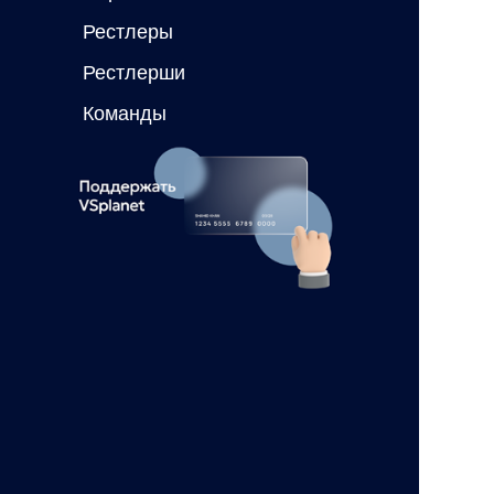
Рестлеры
Рестлерши
Команды