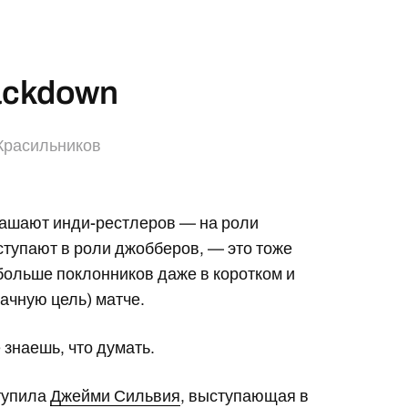
ackdown
Красильников
лашают инди-рестлеров — на роли
ыступают в роли джобберов, — это тоже
 больше поклонников даже в коротком и
ачную цель) матче.
 знаешь, что думать.
тупила
Джейми Сильвия
, выступающая в