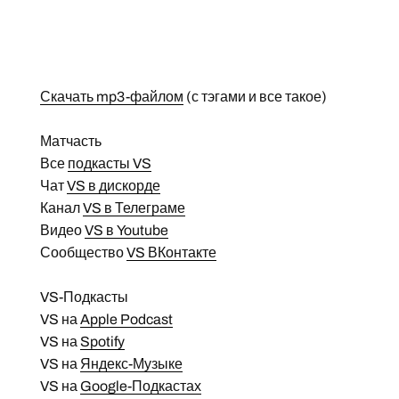
Скачать mp3-файлом
(с тэгами и все такое)
Матчасть
Все
подкасты VS
Чат
VS в дискорде
Канал
VS в Телеграме
Видео
VS в Youtube
Сообщество
VS ВКонтакте
VS-Подкасты
VS на
Apple Podcast
VS на
Spotify
VS на
Яндекс-Музыке
VS на
Google-Подкастах