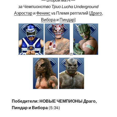
— Второй матч —
за Чемпионство Трио Lucha Underground
Аэростар
и
Феникс
vs Племя рептилий [
Драго
,
Вибора
и
Пиндар
]
п
Победители: НОВЫЕ ЧЕМПИОНЫ Драго,
Пиндар и Вибора
(5:34)