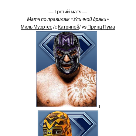
— Третий матч —
Матч по правилам «Уличной драки»
Миль Муэртес
/с
Катриной
/ vs
Принц Пума
п