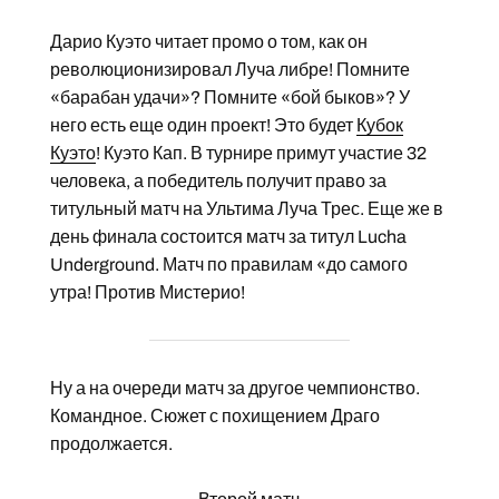
Дарио Куэто читает промо о том, как он
революционизировал Луча либре! Помните
«барабан удачи»? Помните «бой быков»? У
него есть еще один проект! Это будет
Кубок
Куэто
! Куэто Кап. В турнире примут участие 32
человека, а победитель получит право за
титульный матч на Ультима Луча Трес. Еще же в
день финала состоится матч за титул Lucha
Underground. Матч по правилам «до самого
утра! Против Мистерио!
Ну а на очереди матч за другое чемпионство.
Командное. Сюжет с похищением Драго
продолжается.