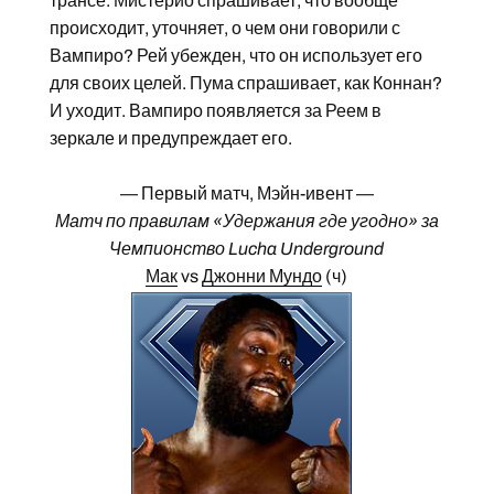
трансе. Мистерио спрашивает, что вообще
происходит, уточняет, о чем они говорили с
Вампиро? Рей убежден, что он использует его
для своих целей. Пума спрашивает, как Коннан?
И уходит. Вампиро появляется за Реем в
зеркале и предупреждает его.
— Первый матч, Мэйн-ивент —
Матч по правилам «Удержания где угодно» за
Чемпионство Lucha Underground
Мак
vs
Джонни Мундо
(ч)