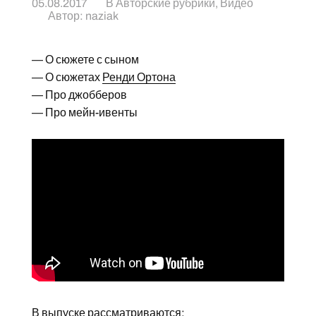
05.08.2017
В
Авторские рубрики
,
Видео
Автор:
naziak
— О сюжете с сыном
— О сюжетах
Ренди Ортона
— Про джобберов
— Про мейн-ивенты
В выпуске рассматриваются: