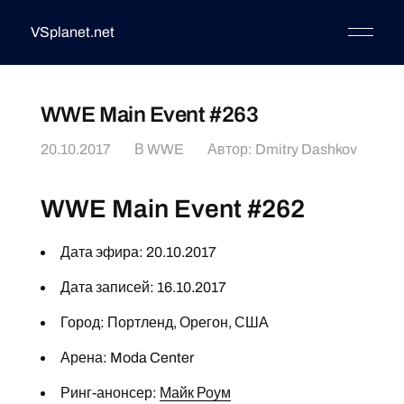
VSplanet.net
WWE Main Event #263
20.10.2017
В
WWE
Автор:
Dmitry Dashkov
WWE Main Event #262
Дата эфира: 20.10.2017
Дата записей: 16.10.2017
Город: Портленд, Орегон, США
Арена: Moda Center
Ринг-анонсер:
Майк Роум