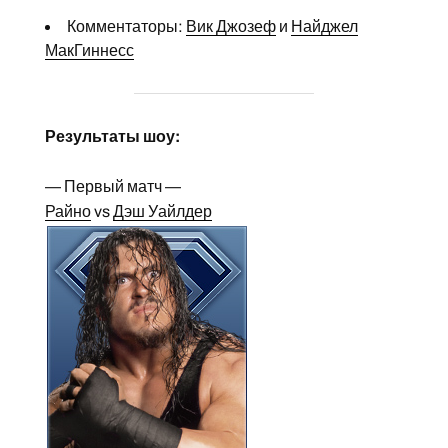
Комментаторы:
Вик Джозеф
и
Найджел
МакГиннесс
Результаты шоу:
— Первый матч —
Райно
vs
Дэш Уайлдер