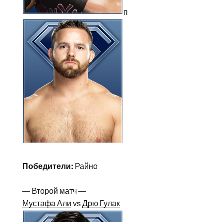
п
Победители:
Райно
— Второй матч —
Мустафа Али
vs
Дрю Гулак