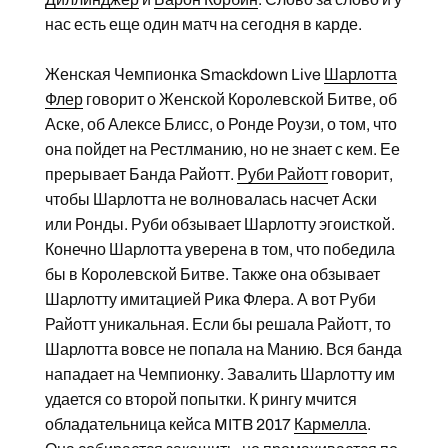
нас есть еще один матч на сегодня в карде.
Женская Чемпионка Smackdown Live
Шарлотта
Флер
говорит о Женской Королевской Битве, об
Аске, об Алексе Блисс, о Ронде Роузи, о том, что
она пойдет на Рестлманию, но не знает с кем. Ее
прерывает Банда Райотт.
Руби Райотт
говорит,
чтобы Шарлотта не волновалась насчет Аски
или Ронды. Руби обзывает Шарлотту эгоисткой.
Конечно Шарлотта уверена в том, что победила
бы в Королевской Битве. Также она обзывает
Шарлотту имитацией Рика Флера. А вот Руби
Райотт уникальная. Если бы решала Райотт, то
Шарлотта вовсе не попала на Манию. Вся банда
нападает на Чемпионку. Завалить Шарлотту им
удается со второй попытки. К рингу мчится
обладательница кейса MITB 2017
Кармелла
.