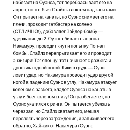
набегает на Оуэнса, тот перебрасывает его на
апрон, но тот бьет Стайлза локтем над канатами.
Он прыгает на канаты, но Оуэнс снимает его на
плечи, проводит гатбастер на колено
(ОТЛИЧНО!), добавляет Вэйдер-бомбу —
удержание до 2. Оуэнс сбивает с апрона
Накамуру, проводит кнут и попытку Поп-ап
бомбы. Стайлз перепрыгивает его и проводит
энзигири! Тэг японцу, тот начинает с разбега и
дропкика одной ногой. Кики в грудь — Оуэнс
ловит удар, но Накамура проводит удар другой
ногой в падении! Оуэнс в углу, Накамура атакует
коленом с разбега, кладёт Оуэнса на канаты в
углу и бьет коленом снизу! Он разбегается, но
Оуэнс укатился с ринга! Он пытается убежать
через зал, но Стайлз хватает его, мешая
перелезть через заграждения, и запихивает его
обратно, Хай-кик от Накамура (Оуэнс