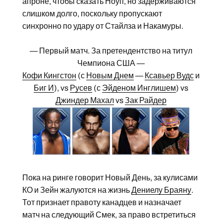
апроне, чтобы сказать Ноуп, но задерживаются
слишком долго, поскольку пропускают
синхронно по удару от Стайлза и Накамуры.
— Первый матч. За претендентство на титул
Чемпиона США —
Кофи Кингстон
(с
Новым Днем
—
Ксавьер Вудс
и
Биг И
), vs
Русев
(с
Эйденом Инглишем
) vs
Джиндер Махал
vs
Зак Райдер
Пока на ринге говорит Новый День, за кулисами
КО и Зейн жалуются на жизнь
Дениелу Браяну
.
Тот признает правоту канадцев и назначает
матч на следующий Смек, за право встретиться