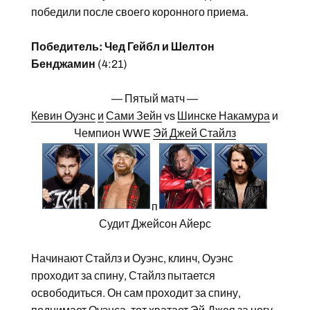
победили после своего коронного приема.
Победитель: Чед Гейбл и Шелтон
Бенджамин
(4:21)
— Пятый матч —
Кевин Оуэнс
и
Сами Зейн
vs
Шинске Накамура
и
Чемпион WWE
Эй Джей Стайлз
п
Судит Джейсон Айерс
Начинают Стайлз и Оуэнс, клинч, Оуэнс
проходит за спину, Стайлз пытается
освободиться. Он сам проходит за спину,