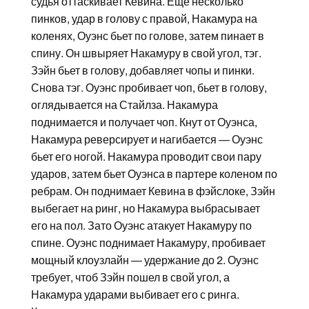
судья оттаскивает Кевина. Еще несколько
пинков, удар в голову с правой, Накамура на
коленях, Оуэнс бьет по голове, затем пинает в
спину. Он швыряет Накамуру в свой угол, тэг.
Зэйн бьет в голову, добавляет чопы и пинки.
Снова тэг. Оуэнс пробивает чоп, бьет в голову,
оглядывается на Стайлза. Накамура
поднимается и получает чоп. Кнут от Оуэнса,
Накамура реверсирует и нагибается — Оуэнс
бьет его ногой. Накамура проводит свои пару
ударов, затем бьет Оуэнса в партере коленом по
ребрам. Он поднимает Кевина в фэйслоке, Зэйн
выбегает на ринг, но Накамура выбрасывает
его на пол. Зато Оуэнс атакует Накамуру по
спине. Оуэнс поднимает Накамуру, пробивает
мощный клоузлайн — удержание до 2. Оуэнс
требует, чтоб Зэйн пошел в свой угол, а
Накамура ударами выбивает его с ринга.