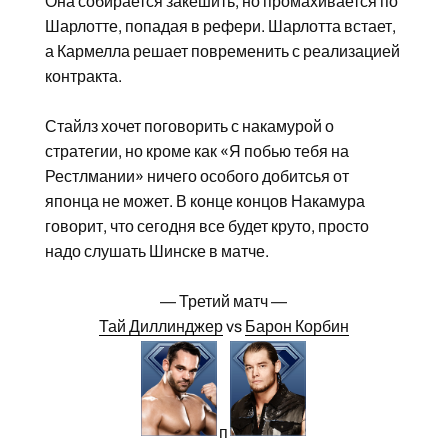
Она собирается закешить, но промахивается по
Шарлотте, попадая в рефери. Шарлотта встает,
а Кармелла решает повременить с реализацией
контракта.
Стайлз хочет поговорить с накамурой о
стратегии, но кроме как «Я побью тебя на
Рестлмании» ничего особого добитсья от
японца не может. В конце концов Накамура
говорит, что сегодня все будет круто, просто
надо слушать Шинске в матче.
— Третий матч —
Тай Диллинджер
vs
Барон Корбин
п