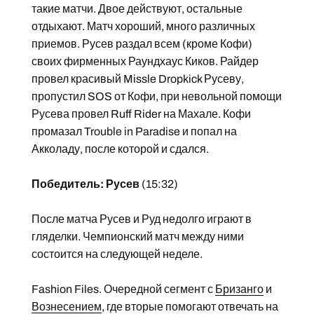
такие матчи. Двое действуют, остальные
отдыхают. Матч хороший, много различных
приемов. Русев раздал всем (кроме Кофи)
своих фирменных Раундхаус Киков. Райдер
провел красивый Missle Dropkick Русеву,
пропустил SOS от Кофи, при невольной помощи
Русева провел Ruff Rider на Махале. Кофи
промазал Trouble in Paradise и попал на
Акколаду, после которой и сдался.
Победитель: Русев
(15:32)
После матча Русев и Руд недолго играют в
гляделки. Чемпионский матч между ними
состоится на следующей неделе.
Fashion Files. Очередной сегмент с
Бризанго
и
Вознесением
, где вторые помогают отвечать на