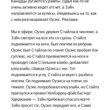
Канадцы ругаются у рампы, судья как-то не
очень активно ведёт отсчет, а Зэйн
направляется за кулисы, обидевшись на то, как
с ним разговаривает Оуэнс. Реклама.
Мы в эфире, Оуэнс держит Стайлза в чинлоке, а
Зэйн смотрит на все это со сцены. Стайлз
поднимается на ноги, бьет локтем по ребрам,
Оуэнс бьет Стайлза по спине! Оуэнс пробует бэк
суплекс, но Стайлз приземляется на ноги и
проводит свое Стильное комбо, добавляет
клоузлайн, сбивая Оуэнса с ног. Тот
поднимается в углу, Стайлз атакует с разбега
локтем. Он поднимает Оуэнса на плечи, но
тяжело. Оуэнс попробовал клоузлайн, но Стайлз
пригнулся и провел Уилбэрроу-фэйсбастер!
Удержание — Зэйн прибежал спасать матч!
Зэйн просит тэг, Оуэнс передает его, и Сами