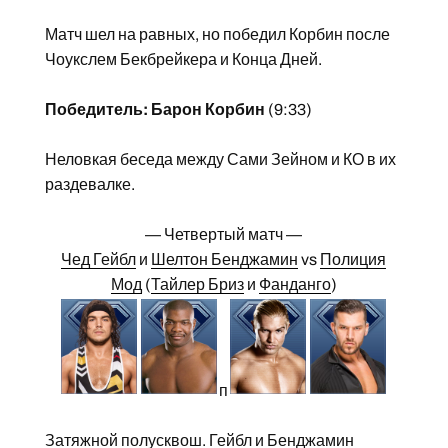
Матч шел на равных, но победил Корбин после
Чоукслем Бекбрейкера и Конца Дней.
Победитель: Барон Корбин
(9:33)
Неловкая беседа между Сами Зейном и КО в их
раздевалке.
— Четвертый матч —
Чед Гейбл
и
Шелтон Бенджамин
vs
Полиция
Мод
(
Тайлер Бриз
и
Фанданго
)
п
Затяжной полусквош. Гейбл и Бенджамин