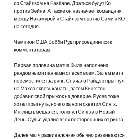
со Стайлзом на Fastlane. Драться будут Ко
против Зейна. А также он назначает командник
между Накамурой и Стайлзом против Сами и КО
на сегодня.
Чемпион США
Бобби Руд
присоединился к
комментаторам.
Первая половина матча была наполнена
рандомными панчами от всех всем. Затем матч
переместился за ринг. Сначала Райдер прыгнул
на Махла сквозь канаты, затем Кингстон
добавил свой прыжок на доверие. Русев тоже
хотел прыгнуть, но его за ноги схватил Сингх.
Инглиш вмешался, толкнул Сингха в Новый
День. Судья удалил всех постороннних от ринга.
Далее матч развивалсякак обычно развиваются