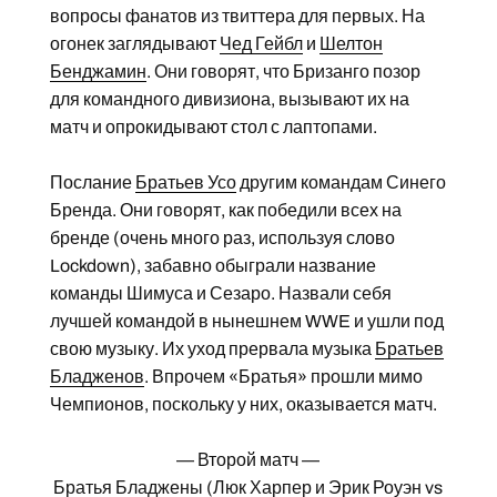
вопросы фанатов из твиттера для первых. На
огонек заглядывают
Чед Гейбл
и
Шелтон
Бенджамин
. Они говорят, что Бризанго позор
для командного дивизиона, вызывают их на
матч и опрокидывают стол с лаптопами.
Послание
Братьев Усо
другим командам Синего
Бренда. Они говорят, как победили всех на
бренде (очень много раз, используя слово
Lockdown), забавно обыграли название
команды Шимуса и Сезаро. Назвали себя
лучшей командой в нынешнем WWE и ушли под
свою музыку. Их уход прервала музыка
Братьев
Бладженов
. Впрочем «Братья» прошли мимо
Чемпионов, поскольку у них, оказывается матч.
— Второй матч —
Братья Бладжены
(
Люк Харпер
и
Эрик Роуэн
vs