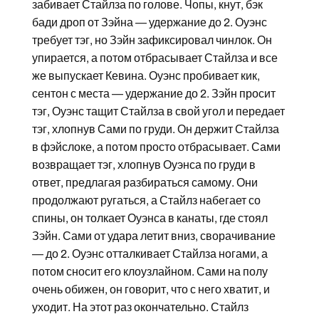
забивает Стайлза по голове. Чопы, кнут, бэк
бади дроп от Зэйна — удержание до 2. Оуэнс
требует тэг, но Зэйн зафиксировал чинлок. Он
упирается, а потом отбрасывает Стайлза и все
же выпускает Кевина. Оуэнс пробивает кик,
сентон с места — удержание до 2. Зэйн просит
тэг, Оуэнс тащит Стайлза в свой угол и передает
тэг, хлопнув Сами по груди. Он держит Стайлза
в фэйслоке, а потом просто отбрасывает. Сами
возвращает тэг, хлопнув Оуэнса по груди в
ответ, предлагая разбираться самому. Они
продолжают ругаться, а Стайлз набегает со
спины, он толкает Оуэнса в канаты, где стоял
Зэйн. Сами от удара летит вниз, сворачивание
— до 2. Оуэнс отталкивает Стайлза ногами, а
потом сносит его клоузлайном. Сами на полу
очень обижен, он говорит, что с него хватит, и
уходит. На этот раз окончательно. Стайлз