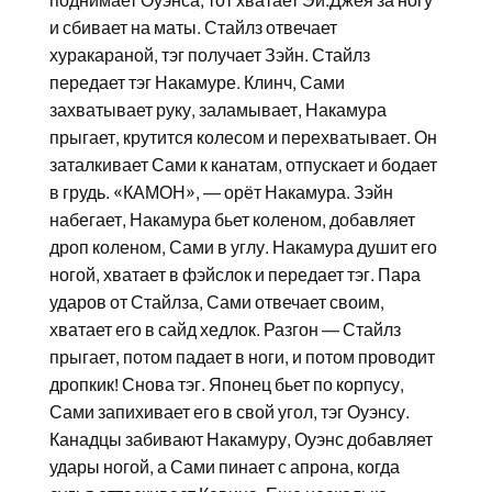
поднимает Оуэнса, тот хватает Эй.Джея за ногу
и сбивает на маты. Стайлз отвечает
хуракараной, тэг получает Зэйн. Стайлз
передает тэг Накамуре. Клинч, Сами
захватывает руку, заламывает, Накамура
прыгает, крутится колесом и перехватывает. Он
заталкивает Сами к канатам, отпускает и бодает
в грудь. «КАМОН», — орёт Накамура. Зэйн
набегает, Накамура бьет коленом, добавляет
дроп коленом, Сами в углу. Накамура душит его
ногой, хватает в фэйслок и передает тэг. Пара
ударов от Стайлза, Сами отвечает своим,
хватает его в сайд хедлок. Разгон — Стайлз
прыгает, потом падает в ноги, и потом проводит
дропкик! Снова тэг. Японец бьет по корпусу,
Сами запихивает его в свой угол, тэг Оуэнсу.
Канадцы забивают Накамуру, Оуэнс добавляет
удары ногой, а Сами пинает с апрона, когда