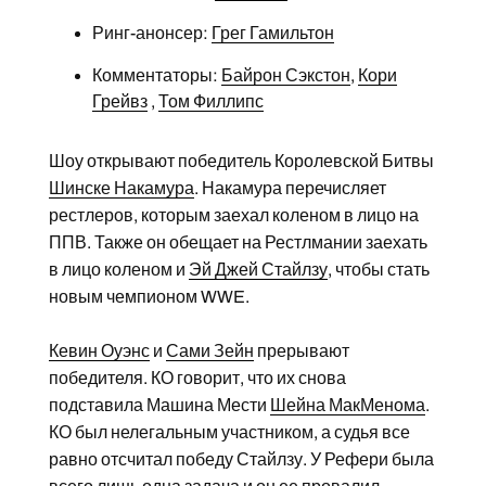
Ринг-анонсер:
Грег Гамильтон
Комментаторы:
Байрон Сэкстон
,
Кори
Грейвз
,
Том Филлипс
Шоу открывают победитель Королевской Битвы
Шинске Накамура
. Накамура перечисляет
рестлеров, которым заехал коленом в лицо на
ППВ. Также он обещает на Рестлмании заехать
в лицо коленом и
Эй Джей Стайлзу
, чтобы стать
новым чемпионом WWE.
Кевин Оуэнс
и
Сами Зейн
прерывают
победителя. КО говорит, что их снова
подставила Машина Мести
Шейна МакМенома
.
КО был нелегальным участником, а судья все
равно отсчитал победу Стайлзу. У Рефери была