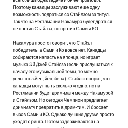
всего лишь одна задача и он ее провалил.
Поэтому канадцы заслуживают еще одну
возможность подраться со Стайлзом за титул.
Так что на Рестлмании Накамура будет драться
не против Стайлза, но против Сами и КО.
Накамура просто говорит, что Стайзл
победитель, а Сами и Ко вовсе нет. Канадцы
собираются напасть на японца, но играет
музыка Эй Джей Стайлза (если прислушаться к
началу его музыкальной темы, то можно
услышть «йеп, йеп, йеп»). Стайлз гвоорит, что
канадцы могут ныть сколько угодно, но на
Рестлмании будет дрим-матч между Накамурой
и Стайлзом. Но сегодня Чемпион предлагает
дрим-матч превратить в дрим-тим. И бросает
вызов Сами и КО. Однако лучшие друзья просто
уходят с ринга. Потом задерживаются на