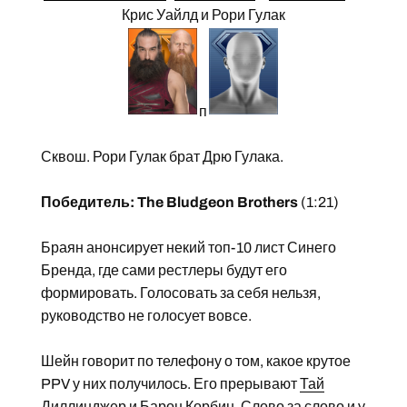
Крис Уайлд и Рори Гулак
п
Сквош. Рори Гулак брат Дрю Гулака.
Победитель: The Bludgeon Brothers
(1:21)
Браян анонсирует некий топ-10 лист Синего
Бренда, где сами рестлеры будут его
формировать. Голосовать за себя нельзя,
руководство не голосует вовсе.
Шейн говорит по телефону о том, какое крутое
PPV у них получилось. Его прерывают
Тай
Диллинджер
и
Барон Корбин
. Слово за слово и у