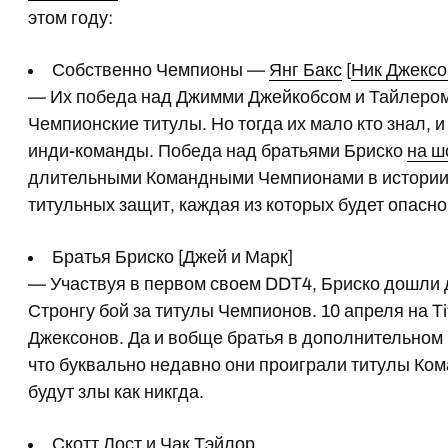
этом году:
Собственно Чемпионы —
Янг Бакс
[
Ник Джексо
— Их победа над Джимми Джейкобсом и Тайлером 
Чемпионские титулы. Но тогда их мало кто знал, 
инди-команды. Победа над братьями Бриско
на ш
длительными Командными Чемпионами в истории P
титульных защит, каждая из которых будет опасно
Братья Бриско [Джей и Марк]
— Участвуя в первом своем DDT4, Бриско дошли 
Стронгу бой за титулы Чемпионов. 10 апреля на Ti
Джексонов. Да и вобще братья в дополнительном
что буквально недавно они проиграли титулы Ко
будут злы как никгда.
Скотт Лост и Чак Тэйлор