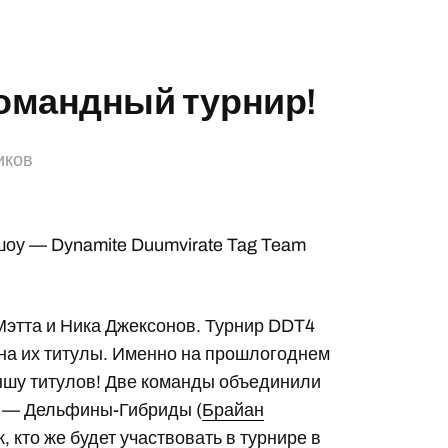
омандный турнир!
иков
е шоу — Dynamite Duumvirate Tag Team
Мэтта и Ника Джексонов. Турнир DDT4
на их титулы. Именно на прошлогоднем
рышу титулов! Две команды объединили
а» — Дельфины-Гибриды (
Брайан
, кто же будет участвовать в турнире в