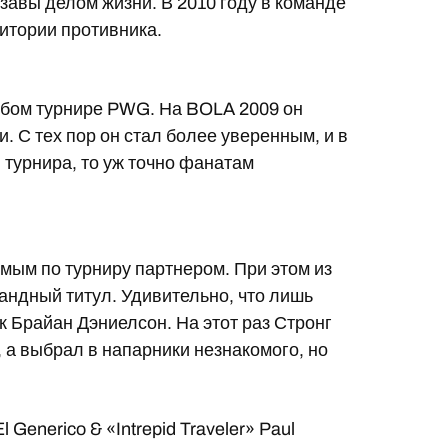
завы делом жизни. В 2010 году в команде
итории противника.
бом турнире PWG. На BOLA 2009 он
. С тех пор он стал более уверенным, и в
турнира, то уж точно фанатам
мым по турниру партнером. При этом из
андный титул. Удивительно, что лишь
ак Брайан Дэниелсон. На этот раз Стронг
 а выбрал в напарники незнакомого, но
 Generico & «Intrepid Traveler» Paul