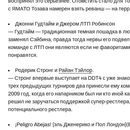
воспринял это серьезнее. Отомстить стало для То
с ЯМАТО Тозава намерен взять реванш — на терр
Джонни Гудтайм и Джером ЛТП Робинсон
— Гудтайм — традиционная темная лошадка в лю
заменял Сэйбина, правда тогда нервы его подвели
команде с ЛТП они являются если не фаворитами 
понравятся.
Родерик Стронг и
Райан Тэйлор
.
— Стронг впервые выступает на DDT4 с уже знако
трех предыдущих турниров два принесли ему ком
2009 год, когда его напарником был ни кто иной к
решил не заручаться поддержкой супер-рестлера,
потенциального рестлера.
¡Peligro Abejas! [эль Дженерико и Пол Лондон](El