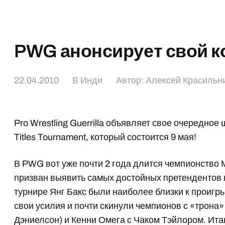
PWG анонсирует свой к
22.04.2010
В
Инди
Автор:
Алексей Красильн
Pro Wrestling Guerrilla объявляет свое очередно
Titles Tournament, который состоится 9 мая!
В PWG вот уже почти 2 года длится чемпионство 
призван выявить самых достойных претендентов 
турнире Янг Бакс были наиболее близки к проиг
свои усилия и почти скинули чемпионов с «трон
Дэниелсон
) и Кенни Омега с Чаком Тэйлором. Итак