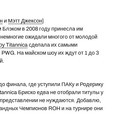
н
и
Мэтт Джексон
]
Блэком в 2008 году принесла им
и немногие ожидали многого от молодой
оу Titannica
сделала их самыми
WG. На майском шоу их ждут от 1 до 3
й.
до финала, где уступили ПАКу и Родерику
tannica Бриско едва не отобрали титулы у
 представлении не нуждаются. Добавлю,
мандных Чемпионов ROH и на турнире они