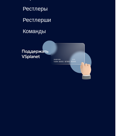
Рестлеры
Рестлерши
Команды