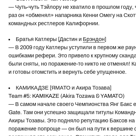
— Чуть-чуть Тэйлору не хватило в прошлом году,
раз он «обменял» напарника Кенни Омегу на Ско
командных рестлеров Калифорнии.
Братья Катлеры [Дастин и
Брэндон
]
— В 2009 году Катлеры уступили в первом же рау
ошибками рефери. Это привело к крупному сканд
были сняты, но поражение-то никто не отменял! К
и готовы отомстить и вернуть себе упущенное.
КАМИКАДЗЕ [ЯМАТО и Акира Тозава]
Team #5: KAMIKAZE (Akira Tozawa & YAMATO)
— В самом начале своего Чемпионства Янг Бакс е
Gate. Там они успешно защищали титулы Команд
Акиры Тозавы. Это подняло репутацию Баксов на
поражение попроще — он был на пути к вершине 