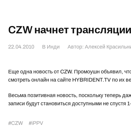
CZW начнет трансляции
22.04.2010
В
Инди
Автор:
Алексей Красильн
Еще одна новость от CZW. Промоушн объявил, чт
смотреть онлайн на сайте HYBRIDENT.TV по их в
Весьма позитивная новость, поскольку теперь да
записи будут становиться доступными не спустя 1
#
CZW
#
iPPV