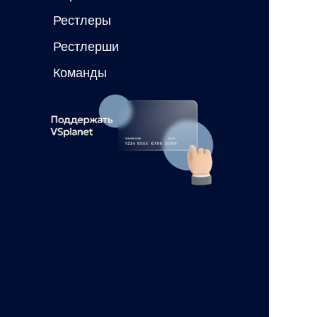
Рестлеры
Рестлерши
Команды