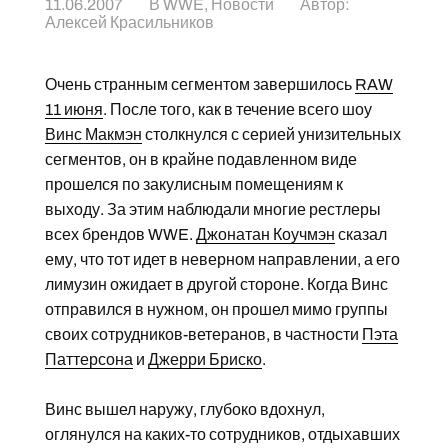
11.06.2007
В
WWE
,
Новости
Автор:
Алексей Красильников
Очень странным сегментом завершилось
RAW
11 июня
. После того, как в течение всего шоу
Винс Макмэн
столкнулся с серией унизительных
сегментов, он в крайне подавленном виде
прошелся по закулисным помещениям к
выходу. За этим наблюдали многие рестлеры
всех брендов WWE.
Джонатан Коучмэн
сказал
ему, что тот идет в неверном направлении, а его
лимузин ожидает в другой стороне. Когда Винс
отправился в нужном, он прошел мимо группы
своих сотрудников-ветеранов, в частности
Пэта
Паттерсона
и
Джерри Бриско
.
Винс вышел наружу, глубоко вдохнул,
оглянулся на каких-то сотрудников, отдыхавших