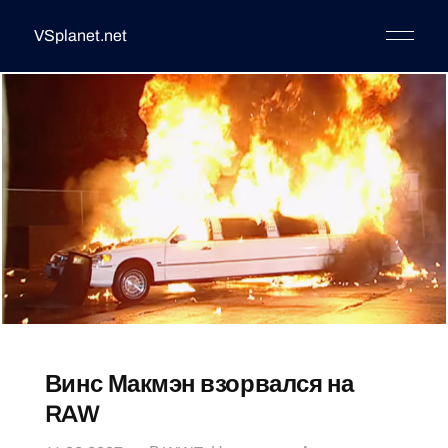
VSplanet.net
Винс Макмэн взорвался на
RAW