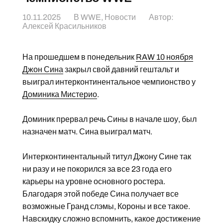
10.11.2025
В
WWE
,
Новости
Автор:
Алексей Красильников
На прошедшем в понедельник
RAW 10 ноября
Джон Сина
закрыл свой давний гештальт и
выиграл интерконтинентальное чемпионство у
Доминика Мистерио
.
Доминик прервал речь Сины в начале шоу, был
назначен матч. Сина выиграл матч.
Интерконтинентальный титул Джону Сине так
ни разу и не покорился за все 23 года его
карьеры на уровне основного ростера.
Благодаря этой победе Сина получает все
возможные Гранд слэмы, Короны и все такое.
Навскидку сложно вспомнить, какое достижение