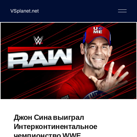
VSplanet.net
Джон Сина выиграл
Интерконтинентальное
чемпионство WWE