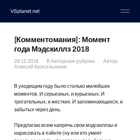
VSplanet.net
[Комментомания]: Момент
года Мэдскиллз 2018
29.12.2018
В
Авторские рубрики
Автор:
Алексей Красильников
В уходящем году было столько милейших
моментов. И серьезных, и курьезных. И
трогательных, и жестких. И запоминающихся, и
забытых через день.
Предлагаю всем напрячь свои мэдскиллзы и
нарисовать в пэйнте (ну или кто умеет