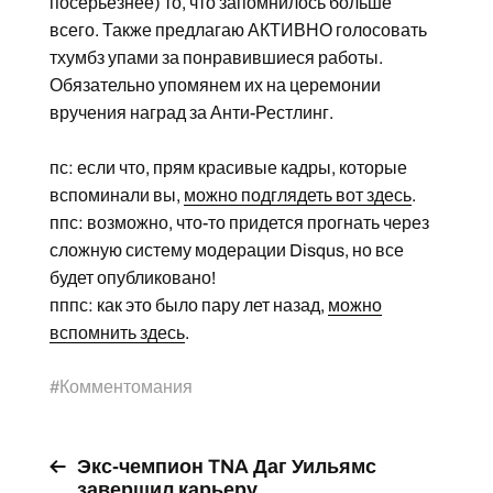
посерьезнее) то, что запомнилось больше
всего. Также предлагаю АКТИВНО голосовать
тхумбз упами за понравившиеся работы.
Обязательно упомянем их на церемонии
вручения наград за Анти-Рестлинг.
пс: если что, прям красивые кадры, которые
вспоминали вы,
можно подглядеть вот здесь
.
ппс: возможно, что-то придется прогнать через
сложную систему модерации Disqus, но все
будет опубликовано!
пппс: как это было пару лет назад,
можно
вспомнить здесь
.
#
Комментомания
Экс-чемпион TNA Даг Уильямс
завершил карьеру