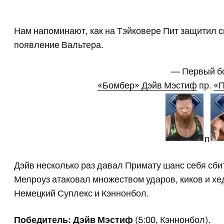
Нам напоминают, как на Тэйковере Пит защитил св
появление Вальтера.
— Первый б
«Бомбер» Дэйв Мэстиф
пр.
«П
п
Дэйв несколько раз давал Примату шанс себя сбит
Мелроуз атаковал множеством ударов, киков и хе
Немецкий Суплекс и Кэннонбол.
Победитель: Дэйв Мэстиф
(5:00, Кэннонбол).