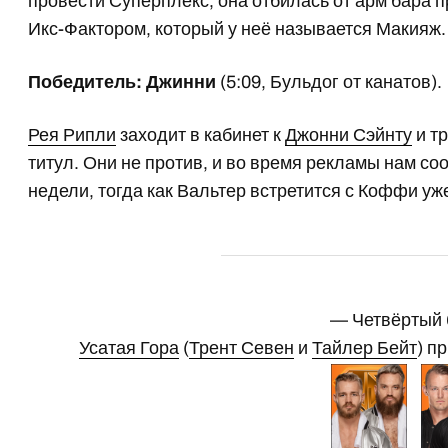
провести Суперплекс, она отбилась от арм бара 
Икс-Фактором, который у неё называется Макияж.
Победитель: Джинни
(5:09, Бульдог от канатов).
Рея Рипли
заходит в кабинет к
Джонни Сэйнту
и т
титул. Они не против, и во время рекламы нам со
недели, тогда как Вальтер встретится с Коффи уж
— Четвёртый
Усатая Гора
(
Трент Севен
и
Тайлер Бейт
) п