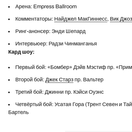
Арена: Empress Ballroom
Комментаторы:
Найджел МакГиннесс
,
Вик Джо
Ринг-анонсер: Энди Шепард
Интервьюер: Радзи Чинманганья
Кард шоу:
Первый бой: «Бомбер» Дэйв Мэстиф пр. «При
Второй бой:
Джек Старз
пр. Вальтер
Третий бой: Джинни пр. Кэйси Оуэнс
Четвёртый бой: Усатая Гора (Трент Севен и Та
Бартель