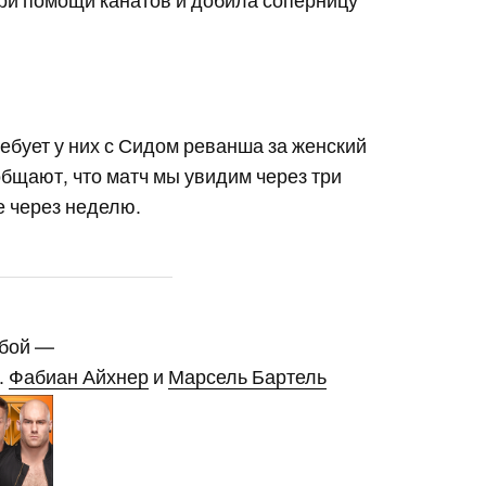
при помощи канатов и добила соперницу
ребует у них с Сидом реванша за женский
общают, что матч мы увидим через три
е через неделю.
 бой —
р.
Фабиан Айхнер
и
Марсель Бартель