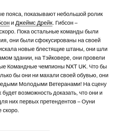
ые пояса, показывают небольшой ролик
бсон
и
Джеймс Дрейк
. Гибсон –
е скоро. Пока остальные команды были
я, они были сфокусированы на своей
а искала новые блестящие штаны, они шли
 самом здании, на Тэйковере, они провели
рвые Командные чемпионы NXT UK. Что бы
колько бы они ни махали своей обувью, они
– Седыми Молодыми Ветеранами! На сцену
х будет возможность доказать, что они и
для них первых претендентов – Оуни
е скоро.