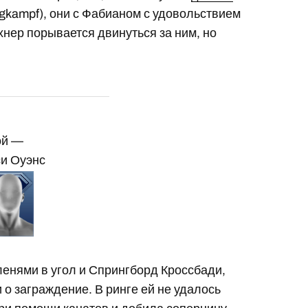
ngkampf), они с Фабианом с удовольствием
хнер порывается двинуться за ним, но
ой —
си Оуэнс
ленями в угол и Спрингборд Кроссбади,
 о заграждение. В ринге ей не удалось