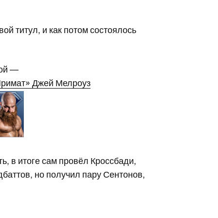
ой титул, и как потом состоялось
ой —
римат» Джей Мелроуз
ь, в итоге сам провёл Кроссбади,
дбаттов, но получил пару Сентонов,