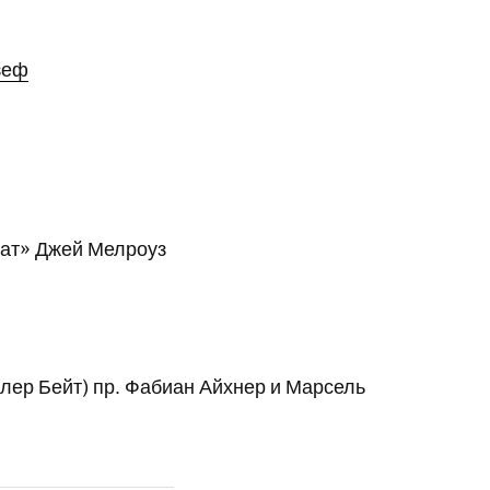
зеф
мат» Джей Мелроуз
йлер Бейт) пр. Фабиан Айхнер и Марсель