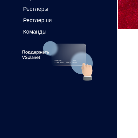
Рестлеры
Рестлерши
Команды