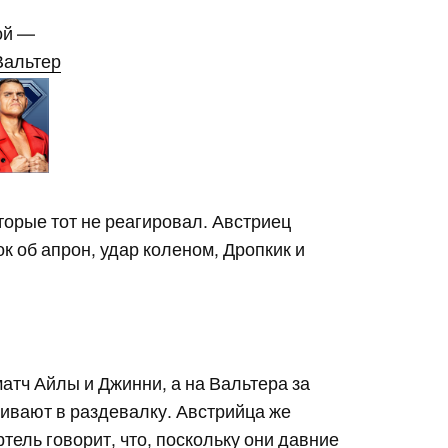
ой —
Вальтер
торые тот не реагировал. Австриец
ок об апрон, удар коленом, Дропкик и
атч Айлы и Джинни, а на Вальтера за
ягивают в раздевалку. Австрийца же
тель говорит, что, поскольку они
давние