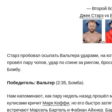
— Второй б
Джек Старз
vs
п
Старз пробовал осыпать Вальтера ударами, на ко
провёл пару чопов, удар по спине за рингом, брос
Бомбу.
Победитель: Вальтер
(2:35, Бомба).
Нам напоминают, как пару недель назад прошёл м
кулисами кричит
Марк Коффи
, но его быстро зат
встречают Марсель Бартель и Фабиан Айхнер. Бар