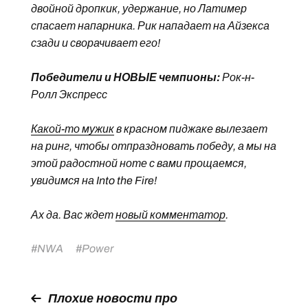
двойной дропкик, удержание, но Латимер
спасает напарника. Рик нападает на Айзекса
сзади и сворачивает его!
Победители и НОВЫЕ чемпионы:
Рок-н-
Ролл Экспресс
Какой-то мужик
в красном пиджаке вылезает
на ринг, чтобы отпраздновать победу, а мы на
этой радостной ноте с вами прощаемся,
увидимся на Into the Fire!
Ах да. Вас ждет
новый комментатор
.
#
NWA
#
Power
Плохие новости про