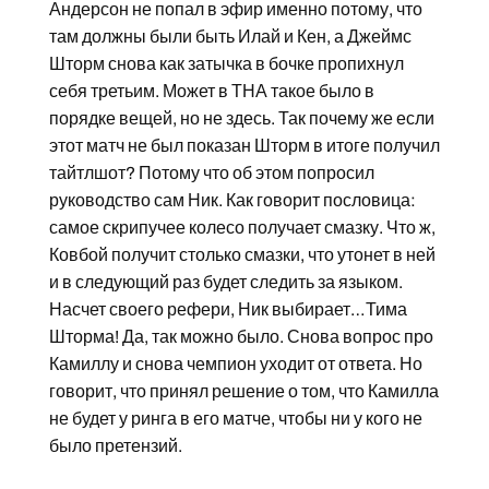
Андерсон не попал в эфир именно потому, что
там должны были быть Илай и Кен, а Джеймс
Шторм снова как затычка в бочке пропихнул
себя третьим. Может в ТНА такое было в
порядке вещей, но не здесь. Так почему же если
этот матч не был показан Шторм в итоге получил
тайтлшот? Потому что об этом попросил
руководство сам Ник. Как говорит пословица:
самое скрипучее колесо получает смазку. Что ж,
Ковбой получит столько смазки, что утонет в ней
и в следующий раз будет следить за языком.
Насчет своего рефери, Ник выбирает…Тима
Шторма! Да, так можно было. Снова вопрос про
Камиллу и снова чемпион уходит от ответа. Но
говорит, что принял решение о том, что Камилла
не будет у ринга в его матче, чтобы ни у кого не
было претензий.