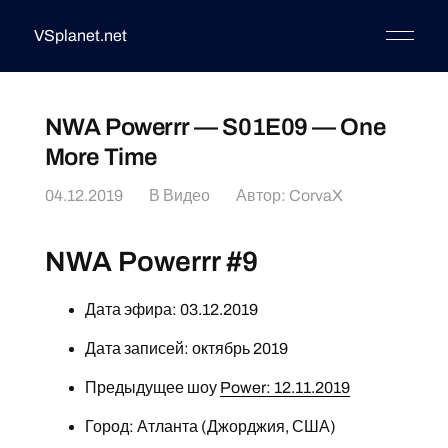
VSplanet.net
NWA Powerrr — S01E09 — One
More Time
04.12.2019
В
Видео
Автор:
CorvaX
NWA Powerrr #9
Дата эфира: 03.12.2019
Дата записей: октябрь 2019
Предыдущее шоу
Power: 12.11.2019
Город: Атланта (Джорджия, США)