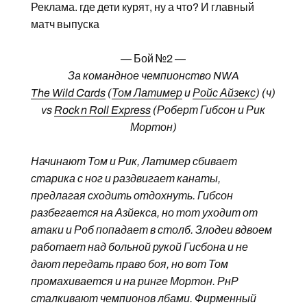
Реклама. где дети курят, ну а что? И главный
матч выпуска
— Бой №2 —
За командное чемпионство NWA
The Wild Cards
(
Том Латимер
и
Ройс Айзекс
) (ч)
vs
Rock n Roll Express
(Роберт Гибсон и Рик
Мортон)
Начинают Том и Рик, Латимер сбивает
старика с ног и раздвигает канаты,
предлагая сходить отдохнуть. Гибсон
разбегается на Азйекса, но тот уходит от
атаки и Роб попадает в столб. Злодеи вдвоем
работает над больной рукой Гисбона и не
дают передать право боя, но вот Том
промахивается и на ринге Мортон. РнР
сталкивают чемпионов лбами. Фирменный