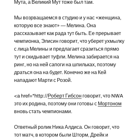
Мута, а Великий Мут тоже был там.
Мы возрващаемся в студию и у нас «женщина,
которую все знают» — Мелина. Она
рассказывает как рада тут быть. Ее прерывает
чемпионка, Элисин говорит, что уберет ухмылку
с лица Мелины и предлагает сразиться прямо
тут и скидывает туфли. Мелина забирается на
ринг, но на ней сапоги на шпильках, поэтому
драться она на будет. Конечно же на Кей
нападают Марти с Розой.
<a href="http://
Роберт Гибсон
говорит, что NWA
это их родина, поэтому они готовы с
Мортоном
вновь стать чемпионами.
Ответный ролик Ника Алдиса. Он говорит, что
тот матч, в котором были Шторм, Дрейк и