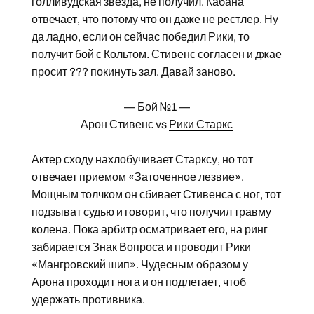
голливудская звезда, не получил. Кабана
отвечает, что потому что он даже не рестлер. Ну
да ладно, если он сейчас победил Рики, то
получит бой с Кольтом. Стивенс согласен и джае
просит ??? покинуть зал. Давай заново.
— Бой №1 —
Арон Стивенс vs
Рики Старкс
Актер сходу нахлобучивает Старксу, но тот
отвечает приемом «Заточенное лезвие».
Мощным толчком он сбивает Стивенса с ног, тот
подзыват судью и говорит, что получил травму
колена. Пока арбитр осматривает его, на ринг
забирается Знак Вопроса и проводит Рики
«Мангровский шип». Чудесным образом у
Арона проходит нога и он подлетает, чтоб
удержать противника.