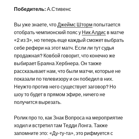
Победитель:
А.Стивенс
Вы уже знаете, что
Джеймс Шторм
попытается
отобрать чемпионский пояс у
Ник Алдис
в матче
«2 из 3», но теперь еще каждый сможет выбрать
себе рефери на этот матч. Если ли тут судья
продажная? Ковбой говорит, что конечно же
выбирает Браяна Хербнера. Он также
рассказывает нам, что были матчи, которые не
показали по телевизору и он победил в них.
Неужто против него существует заговор? Но
шоу то будет в прямом эфире, ничего не
получится вырезать.
Ролик про то, как Знак Вопроса на мероприятие
ходил и встретил там Тедди Лонга. Также
запомните это: «Ду-ту-та», это рифмуется с