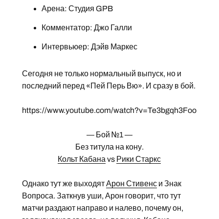
Арена: Студия GPB
Комментатор: Джо Галли
Интервьюер: Дэйв Маркес
Сегодня не только нормальный выпуск, но и
последний перед «Пей Перь Вю». И сразу в бой.
https://www.youtube.com/watch?v=Te3bgqh3Foo
— Бой №1 —
Без титула на кону.
Кольт Кабана
vs
Рики Старкс
Однако тут же выходят
Арон Стивенс
и Знак
Вопроса. Заткнув уши, Арон говорит, что тут
матчи раздают направо и налево, почему он,