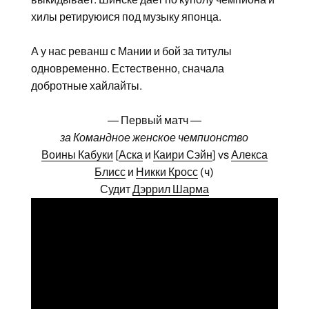
хилы ретируюися под музыку японца.
А у нас реванш с Мании и бой за титулы
одновременно. Естественно, сначала
добротные хайлайты.
— Первый матч —
за Командное женское чемпионство
Воины Кабуки
[
Аска
и
Каири Сэйн
] vs
Алекса
Блисс
и
Никки Кросс
(ч)
Судит
Дэррил Шарма