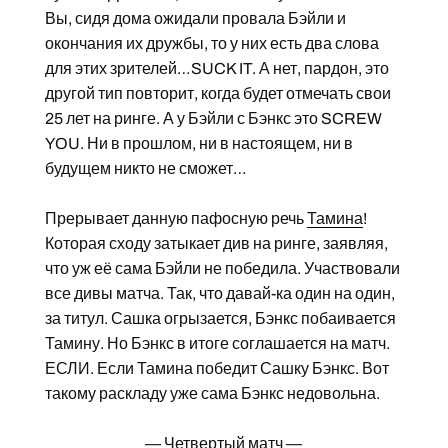
Вы, сидя дома ожидали провала Бэйли и
окончания их дружбы, то у них есть два слова
для этих зрителей…SUCK IT. А нет, пардон, это
другой тип повторит, когда будет отмечать свои
25 лет на ринге. А у Бэйли с Бэнкс это SCREW
YOU. Ни в прошлом, ни в настоящем, ни в
будущем никто не сможет…
Прерывает данную пафосную речь
Тамина
!
Которая сходу затыкает див на ринге, заявляя,
что уж её сама Бэйли не победила. Участвовали
все дивы матча. Так, что давай-ка один на один,
за титул. Сашка огрызается, Бэнкс побаивается
Тамину. Но Бэнкс в итоге соглашается на матч.
ЕСЛИ. Если Тамина победит Сашку Бэнкс. Вот
такому раскладу уже сама Бэнкс недовольна.
— Четвертый матч —