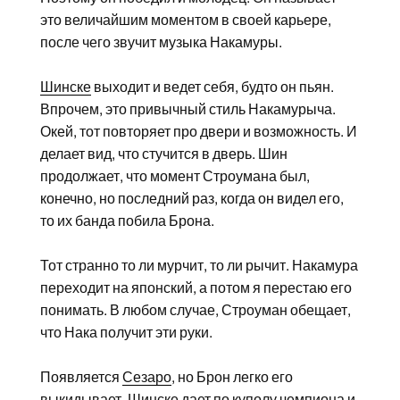
это величайшим моментом в своей карьере,
после чего звучит музыка Накамуры.
Шинске
выходит и ведет себя, будто он пьян.
Впрочем, это привычный стиль Накамурыча.
Окей, тот повторяет про двери и возможность. И
делает вид, что стучится в дверь. Шин
продолжает, что момент Строумана был,
конечно, но последний раз, когда он видел его,
то их банда побила Брона.
Тот странно то ли мурчит, то ли рычит. Накамура
переходит на японский, а потом я перестаю его
понимать. В любом случае, Строуман обещает,
что Нака получит эти руки.
Появляется
Сезаро
, но Брон легко его
выкидывает. Шинске дает по куполу чемпиона и