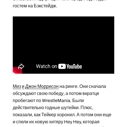
гостем на Бэкстейдж.
Миз
и
Джон Моррисон
на ринге. Они сначала
обсуждают свою победу, а потом вкратце
пробегают по WrestleMania. Были
действительно годные шутейки. Плюс,
показали, как Тейкер хоронил. А потом они еще
и спели их новую хитяру Hey Hey, которая