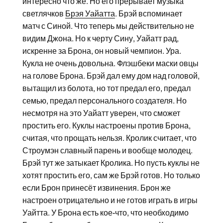
интересно что же. Но его прерывает музыка
светлячков
Брэя Уайатта
. Брэй вспоминает
матч с Синой. Что теперь мы действительно не
видим Джона. Но к черту Сину, Уайатт рад,
искренне за Брона, он новый чемпион. Ура.
Кукла не очень довольна. Флэшбеки маски овцы
на голове Брона. Брэй дал ему дом над головой,
вытащил из болота, но тот предал его, предал
семью, предал персонального создателя. Но
несмотря на это Уайатт уверен, что сможет
простить его. Куклы настроены против Брона,
считая, что прощать нельзя. Кролик считает, что
Строумэн славный парень и вообще молодец.
Брэй тут же затыкает Кролика. Но пусть куклы не
хотят простить его, сам же Брэй готов. Но только
если Брон принесёт извинения. Брон же
настроен отрицательно и не готов играть в игры
Уайтта. У Брона есть кое-что, что необходимо