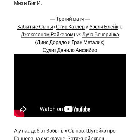
Миз и Биг И.
— Третий матч —
Забытые Сыны
(
Стив Катлер
и
Уэсли Блейк
, с
Джекссоном Райкером
) vs
Луча Вечеринка
(
Линс Дорадо
и
Гран Металик
)
Судит
Данило Анфибио
А у нас дебют Забытых Сынов. Шутейка про
Ганнера на смэкдауне. Затяжной сквош.