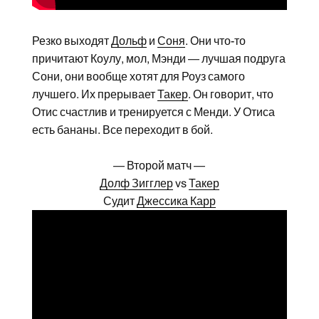
Резко выходят
Дольф
и
Соня
. Они что-то
причитают Коулу, мол, Мэнди — лучшая подруга
Сони, они вообще хотят для Роуз самого
лучшего. Их прерывает
Такер
. Он говорит, что
Отис счастлив и тренируется с Менди. У Отиса
есть бананы. Все переходит в бой.
— Второй матч —
Долф Зигглер
vs
Такер
Судит
Джессика Карр