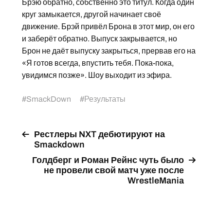
Брэю обратно, собственно это титул. Когда один
круг замыкается, другой начинает своё
движение. Брэй привёл Брона в этот мир, он его
и заберёт обратно. Выпуск закрывается, но
Брон не даёт выпуску закрыться, прервав его на
«Я готов всегда, впустить тебя. Пока-пока,
увидимся позже». Шоу выходит из эфира.
#
SmackDown
#
Результаты
Рестлеры NXT дебютируют на
Smackdown
Голдберг и Роман Рейнс чуть было
не провели свой матч уже после
WrestleMania