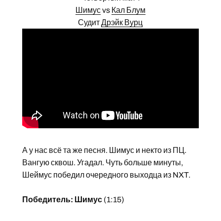
Шимус
vs
Кал Блум
Судит
Дрэйк Вурц
А у нас всё та же песня. Шимус и некто из ПЦ.
Вангую сквош. Угадал. Чуть больше минуты,
Шеймус победил очередного выходца из NXT.
Победитель: Шимус
(1:15)