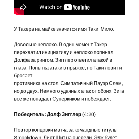
У Такера на майке значится имя Таки. Мило.
Довольно неплохо. В один момент Такер
перехватил инициативу и неплохо попинал
Долфа за рингом. Зигглер ответил атакой в
глаза. Попытка атаки в прыжке, но Таки ловит и
бросает
противника на стол. Симпатичный Пауэр Слем,
но до двух. Немного удачных атак от обоих. Зига
все же попадает Суперкиком и побеждает.
Победитель: Долф Зигглер
(4:20)
Повтор концовки матча за командные титулы
Smackdown. Дирт Щит на очереди. Эдж будет