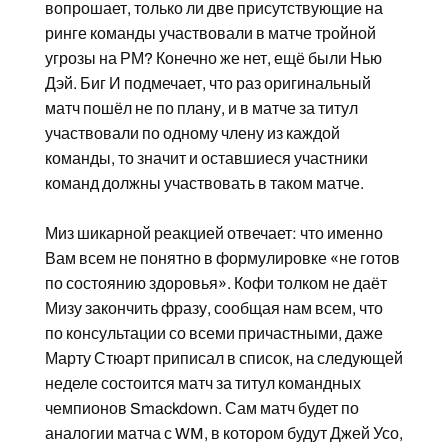
вопрошает, только ли две присутствующие на
ринге команды участвовали в матче тройной
угрозы на РМ? Конечно же нет, ещё были Нью
Дэй. Биг И подмечает, что раз оригинальный
матч пошёл не по плану, и в матче за титул
участвовали по одному члену из каждой
команды, то значит и оставшиеся участники
команд должны участвовать в таком матче.
Миз шикарной реакцией отвечает: что именно
Вам всем не понятно в формулировке «не готов
по состоянию здоровья». Кофи толком не даёт
Мизу закончить фразу, сообщая нам всем, что
по консультации со всеми причастными, даже
Марту Стюарт приписал в список, на следующей
неделе состоится матч за титул командных
чемпионов Smackdown. Сам матч будет по
аналогии матча с WM, в котором будут Джей Усо,