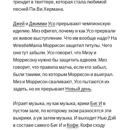
трендит в твиттере, которая стала любимой
песней Пи.Ви.Хермана.
Джей
и
Джимми
Усо
прерывают чемпионскую
идилию. Миз офигел, почему и как Усо прервали
их живое выступление. Что им вообще надо? На
WrestleMania Моррисон защитил титулы. Чего
они тут забыли. Усо говорит, что Мизу и
Моррисону нужно бы защитить вдвоем. Миз
говорит, что правила матча, если кто забыл,
были такими, по которым Моррисон и выиграл.
Миз и Моррисон сваливают, Усо пытаются их
задеть, но их прерывает
Новый день
.
Играет музыка, ну как музыка, крики
Биг И
в
пустом зале, по которому эхом разносятся эти
выкрики, а уж затем музыка. И выходит Нью Дэй
в составе самого Биг И и
Кофи
. Кофи сходу