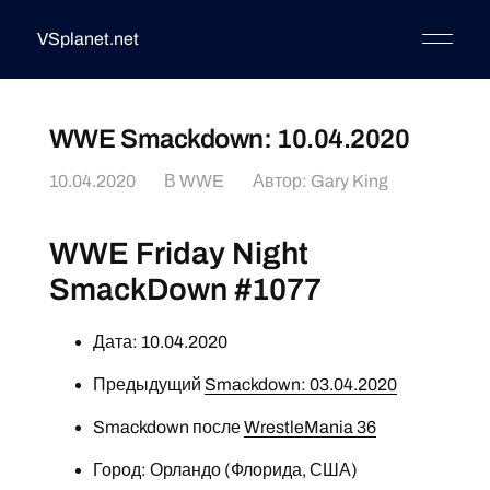
VSplanet.net
WWE Smackdown: 10.04.2020
10.04.2020
В
WWE
Автор:
Gary King
WWE Friday Night
SmackDown #1077
Дата: 10.04.2020
Предыдущий
Smackdown: 03.04.2020
Smackdown после
WrestleMania 36
Город: Орландо (Флорида, США)