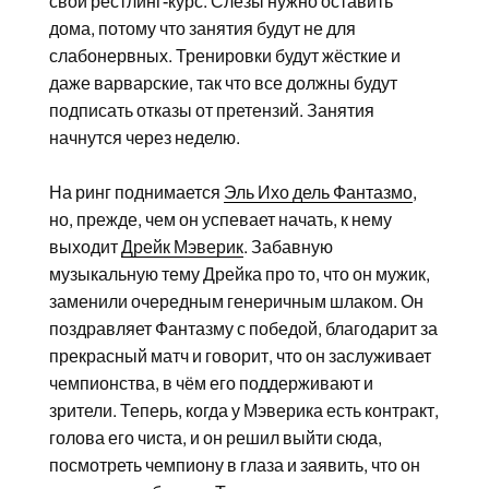
свой рестлинг-курс. Слёзы нужно оставить
дома, потому что занятия будут не для
слабонервных. Тренировки будут жёсткие и
даже варварские, так что все должны будут
подписать отказы от претензий. Занятия
начнутся через неделю.
На ринг поднимается
Эль Ихо дель Фантазмо
,
но, прежде, чем он успевает начать, к нему
выходит
Дрейк Мэверик
. Забавную
музыкальную тему Дрейка про то, что он мужик,
заменили очередным генеричным шлаком. Он
поздравляет Фантазму с победой, благодарит за
прекрасный матч и говорит, что он заслуживает
чемпионства, в чём его поддерживают и
зрители. Теперь, когда у Мэверика есть контракт,
голова его чиста, и он решил выйти сюда,
посмотреть чемпиону в глаза и заявить, что он