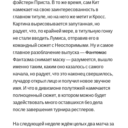
фэйстерн Приста. В то же время, сам Кит
намекает на свою заинтересованность в
главном титуле, но на него же метит и Кросс.
Картина вырисовывается запутанная, но
радует, что, по крайней мере, в титульную гонку
не стали вводить Лумиса, отправив его в
командный сюжет с Неоспоримыми. Ну и самое
главное разоблачение выпуска —
Фантомас
Фантазма снимает маску — разумеется, вышло
именно таким, каким оно казалось с самого
начала, но радует, что это наконец свершилось,
лучадор открыл лицо и получил новое звучное
имя. И что в дивизионе полутяжей намечается
полноценный сюжет, в котором можно будет
задействовать много оставшихся без дела
после завершения турнира рестлеров.
На следующей неделе ждём целых два матча за