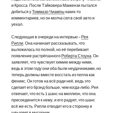
и Кросса. После Тэйковера Маккензи пытался
добиться у
Томмазо Чиампы
каких-то
комментариев, но он молча сел в своё авто и
уехал.
Следующая в очереди на интервью –
Рея
Рипли
. Она начинает рассказывать, что
выложилась по полной, но её перебивает
появление растрёпанного
Роберта Стоуна
. Он
заявляет, что чувствует химию между ними,
ведь в этом году они оба были неудачниками, но
теперь должны вместе восстать из пепла как
феникс. Он готов на всё ради неё, ведь это
сделает его брэнд больше, чем когда-либо. Рея
отвечает, что есть 1 шанс на миллион, что она
присоединится к нему, и его радует, что шанс
всё же есть. Рипли отводит его в сторонку и
швыряет в мусорник.