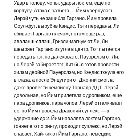
Удар в голову, чопы, удары локтем, еще по
корпусу. Атака с разбега — Йим увернулась,
Лерэй чуть не зашибла Гаргано. Йим провела
Соул-фут, вырубив Кэндис. Тэги переданы, Ли
сбивает Гаргано плечом, потом еще раз,
аваланш-сплэш, Гризли-магнум от Ли, Ли
швыряет Гаргано из угла в центр. Тот пытается
передать тэг, но далековато. Пауэрслэм от Ли,
но Лерэй забирает тэг, Кит был готов провести
хилам двойной Пауерслэм, но Кэндис ткнула его
в глаза, а после Энцугири от Джонни смогла
даже провести чемпиону Торнадо ДДТ. Лерэй
довольная, но Йим прилетела с дропкиком, еще
пара дропкиков, пара чопов, Лерэй отталкивает
ее, но Йим провела Драконий суплекс — в
удержание до 2. Йим наваляла локтем Гаргано,
гоняет его по рингу, проводит суплекс, но Лерэй
спасает. Хай-кик от Йим Гаргано, немецкие