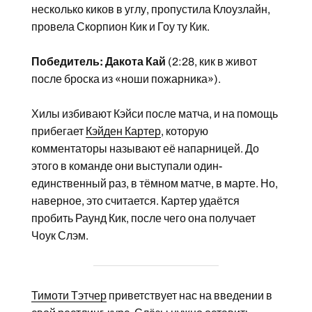
несколько киков в углу, пропустила Клоузлайн,
провела Скорпион Кик и Гоу ту Кик.
Победитель: Дакота Кай
(2:28, кик в живот
после броска из «ноши пожарника»).
Хилы избивают Кэйси после матча, и на помощь
прибегает
Кэйден Картер
, которую
комментаторы называют её напарницей. До
этого в команде они выступали один-
единственный раз, в тёмном матче, в марте. Но,
наверное, это считается. Картер удаётся
пробить Раунд Кик, после чего она получает
Чоук Слэм.
Тимоти Тэтчер
приветствует нас на введении в