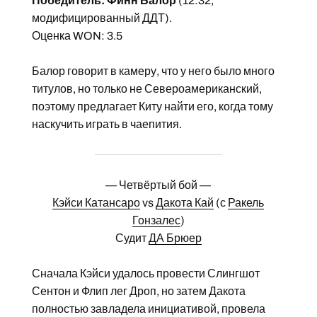
Победитель: Финн Балор
(12:32,
модифицированный ДДТ).
Оценка WON: 3.5
Балор говорит в камеру, что у него было много
титулов, но только не Североамериканский,
поэтому предлагает Киту найти его, когда тому
наскучить играть в чаепития.
— Четвёртый бой —
Кэйси Катансаро
vs
Дакота Кай
(с
Ракель
Гонзалес
)
Судит
ДА Брюер
Сначала Кэйси удалось провести Слингшот
Сентон и Флип лег Дроп, но затем Дакота
полностью завладела инициативой, провела