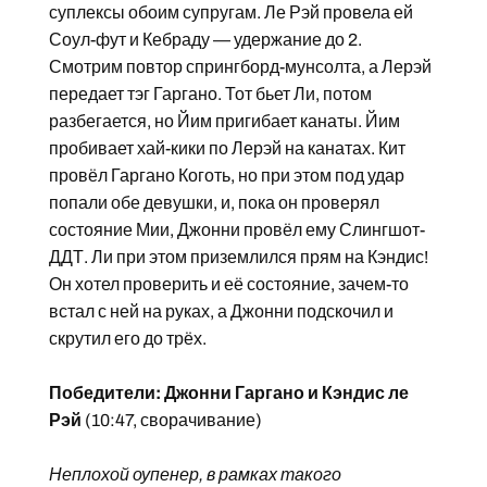
суплексы обоим супругам. Ле Рэй провела ей
Соул-фут и Кебраду — удержание до 2.
Смотрим повтор спрингборд-мунсолта, а Лерэй
передает тэг Гаргано. Тот бьет Ли, потом
разбегается, но Йим пригибает канаты. Йим
пробивает хай-кики по Лерэй на канатах. Кит
провёл Гаргано Коготь, но при этом под удар
попали обе девушки, и, пока он проверял
состояние Мии, Джонни провёл ему Слингшот-
ДДТ. Ли при этом приземлился прям на Кэндис!
Он хотел проверить и её состояние, зачем-то
встал с ней на руках, а Джонни подскочил и
скрутил его до трёх.
Победители: Джонни Гаргано и Кэндис ле
Рэй
(10:47, сворачивание)
Неплохой оупенер, в рамках такого