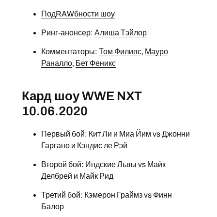
ПодRAWбности шоу
Ринг-анонсер:
Алиша Тэйлор
Комментаторы:
Том Филипс
,
Мауро
Раналло
,
Бет Феникс
Кард шоу WWE NXT
10.06.2020
Первый бой: Кит Ли и Миа Йим vs Джонни
Гаргано и Кэндис ле Рэй
Второй бой: Индские Львы vs Майк
Делбрей и Майк Рид
Третий бой: Кэмерон Граймз vs Финн
Балор