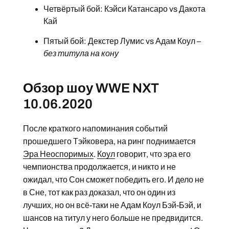
Четвёртый бой: Кэйси Катансаро vs Дакота
Кай
Пятый бой: Декстер Лумис vs Адам Коул –
без титула на кону
Обзор шоу WWE NXT
10.06.2020
После краткого напоминания событий
прошедшего Тэйковера, на ринг поднимается
Эра Неоспоримых
.
Коул
говорит, что эра его
чемпионства продолжается, и никто и не
ожидал, что Сон сможет победить его. И дело не
в Сне, тот как раз доказал, что он один из
лучших, но он всё-таки не Адам Коул Бэй-Бэй, и
шансов на титул у него больше не предвидится.