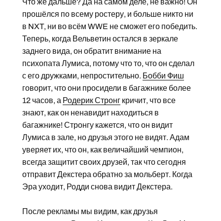
Что же дальше? Да на самом деле, не важно! Он
прошёлся по всему ростеру, и больше никто ни
в NXT, ни во всём WWE не сможет его победить.
Теперь, когда Вельветин остался в зеркале
заднего вида, он обратит внимание на
психопата Лумиса, потому что то, что он сделал
с его дружками, непростительно.
Бобби Фиш
говорит, что они просидели в багажнике более
12 часов, а
Родерик Стронг
кричит, что все
знают, как он ненавидит находиться в
багажнике! Стронгу кажется, что он видит
Лумиса в зале, но друзья этого не видят. Адам
уверяет их, что он, как величайший чемпион,
всегда защитит своих друзей, так что сегодня
отправит Декстера обратно за мольберт. Когда
Эра уходит, Родди снова видит Декстера.
После рекламы мы видим, как друзья