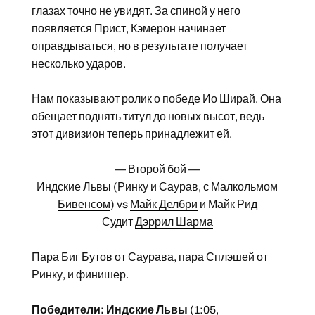
глазах точно не увидят. За спиной у него
появляется Прист, Кэмерон начинает
оправдываться, но в результате получает
несколько ударов.
Нам показывают ролик о победе
Ио Ширай
. Она
обещает поднять титул до новых высот, ведь
этот дивизион теперь принадлежит ей.
— Второй бой —
Индские Львы (
Ринку
и
Саурав
, с
Малкольмом
Бивенсом
) vs
Майк Делбри
и Майк Рид
Судит
Дэррил Шарма
Пара Биг Бутов от Саурава, пара Сплэшей от
Ринку, и финишер.
Победители: Индские Львы
(1:05,