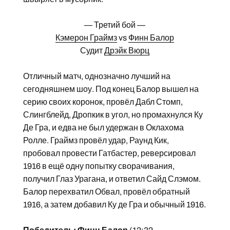
— Третий бой —
Кэмерон Граймз
vs
Финн Балор
Судит
Дрэйк Вюрц
Отличный матч, однозначно лучший на
сегодняшнем шоу. Под конец Балор вышел на
серию своих коронок, провёл Дабл Стомп,
Слингблейд, Дропкик в угол, но промахнулся Ку
Де Гра, и едва не был удержан в Оклахома
Ролле. Граймз провёл удар, Раунд Кик,
пробовал провести Гатбастер, реверсировал
1916 в ещё одну попытку сворачивания,
получил Глаз Урагана, и ответил Сайд Слэмом.
Балор перехватил Обвал, провёл обратный
1916, а затем добавил Ку де Гра и обычный 1916.