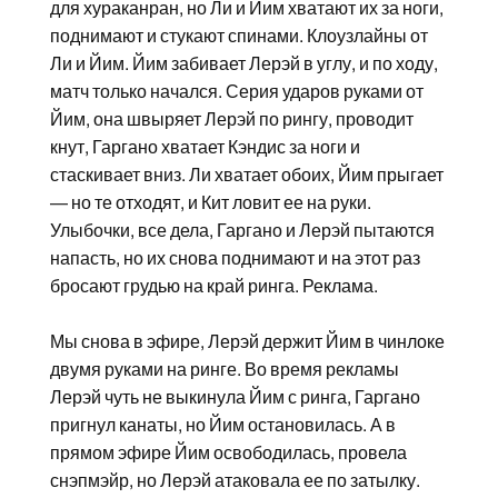
для хураканран, но Ли и Йим хватают их за ноги,
поднимают и стукают спинами. Клоузлайны от
Ли и Йим. Йим забивает Лерэй в углу, и по ходу,
матч только начался. Серия ударов руками от
Йим, она швыряет Лерэй по рингу, проводит
кнут, Гаргано хватает Кэндис за ноги и
стаскивает вниз. Ли хватает обоих, Йим прыгает
— но те отходят, и Кит ловит ее на руки.
Улыбочки, все дела, Гаргано и Лерэй пытаются
напасть, но их снова поднимают и на этот раз
бросают грудью на край ринга. Реклама.
Мы снова в эфире, Лерэй держит Йим в чинлоке
двумя руками на ринге. Во время рекламы
Лерэй чуть не выкинула Йим с ринга, Гаргано
пригнул канаты, но Йим остановилась. А в
прямом эфире Йим освободилась, провела
снэпмэйр, но Лерэй атаковала ее по затылку.