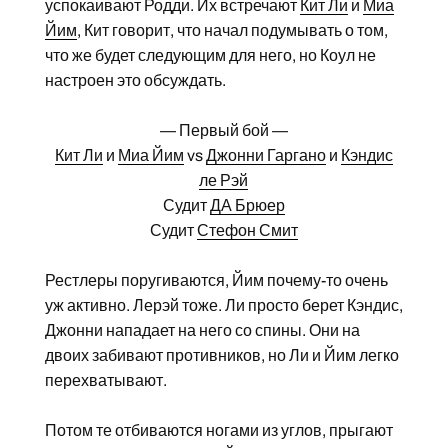
успокаивают Родди. Их встречают
Кит Ли
и
Миа
Йим
, Кит говорит, что начал подумывать о том,
что же будет следующим для него, но Коул не
настроен это обсуждать.
— Первый бой —
Кит Ли
и
Миа Йим
vs
Джонни Гаргано
и
Кэндис
ле Рэй
Судит
ДА Брюер
Судит
Стефон Смит
Рестлеры поругиваются, Йим почему-то очень
уж активно. Лерэй тоже. Ли просто берет Кэндис,
Джонни нападает на него со спины. Они на
двоих забивают противников, но Ли и Йим легко
перехватывают.
Потом те отбиваются ногами из углов, прыгают