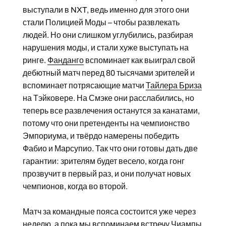
выступали в NXT, ведь именно для этого они
стали Полицией Моды – чтобы развлекать
людей. Но они слишком углубились, разбирая
нарушения моды, и стали хуже выступать на
ринге.
Фанданго
вспоминает как выиграл свой
дебютный матч перед 80 тысячами зрителей и
вспоминает потрясающие матчи
Тайлера Бриза
на Тэйковере. На Смэке они расслабились, но
теперь все развлечения останутся за канатами,
потому что они претенденты на чемпионство
Эмпориума, и твёрдо намерены победить
Фабио и Марсупио. Так что они готовы дать две
гарантии: зрителям будет весело, когда гонг
прозвучит в первый раз, и они получат новых
чемпионов, когда во второй.
Матч за командные пояса состоится уже через
неделю, а пока мы вспоминаем встречу Чиампы