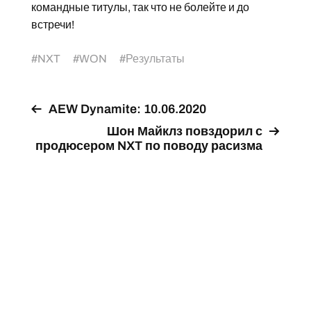
командные титулы, так что не болейте и до
встречи!
#
NXT
#
WON
#
Результаты
AEW Dynamite: 10.06.2020
Шон Майклз повздорил с
продюсером NXT по поводу расизма