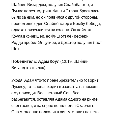
Шайнин Визардом, получил Спайнбастер, и
Лумис полез под ринг. Фиш и Стронг бросились
было за ним, но он появился с другой стороны,
провёл ещё один Спайнбастер и Бомбу Лебедя,
однако приземлился на колени. Он поймал
Коула в финишер, но Фиш отвлёк рефери,
Родди пробил Энцугири, и Декстер получил Ласт
Шот.
Победитель: Адам Коул
(12:19, Шайнин
Визард в затылок).
Уходя, Адам что-то пренебрежительно говорит
Лумису, тот снова входит в захват, а на помощь
ему приходит
Вельветовый Сон
. Все
разбегаются, оставляя Адама одного на ринге,
свет гаснет, и на сцене появляется
Скарлетт
.
Она медленно подходит к рингу, ставит на него