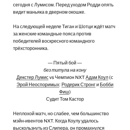
сегодня с Лумисом. Перед уходом Родди опять
видит маньяка в дверном окошке.
На следующей неделе Тиган и Шотци ждёт матч
за женские командные пояса против
победителей воскресного командного
трёхсторонника.
— Пятый бой —
без титула на кону
Декстер Лумис
vs Чемпион NXT
Адам Коул
(с
Эрой Неоспоримых
:
Родерик Стронг
и
Бобби
Фиш
)
Судит Том Кастор
Неплохой матч, но слабее, чем большинство
мэйн-ивентов NXT. Когда Коулу удалось
выскользнуть из Слипера, он промахнулся