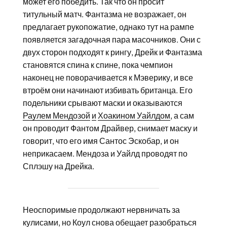
может его победить. Так что он просит
титульный матч. Фантазма не возражает, он
предлагает рукопожатие, однако тут на рампе
появляется загадочная пара масочников. Они с
двух сторон подходят к рингу, Дрейк и Фантазма
становятся спина к спине, пока чемпион
наконец не поворачивается к Мэверику, и все
втроём они начинают избивать британца. Его
подельники срывают маски и оказываются
Раулем Мендозой
и
Хоакином Уайлдом
, а сам
он проводит Фантом Драйвер, снимает маску и
говорит, что его имя Сантос Эскобар, и он
неприкасаем. Мендоза и Уайлд проводят по
Сплэшу на Дрейка.
Неоспоримые продолжают нервничать за
кулисами, но Коул снова обещает разобраться