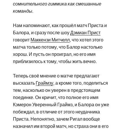
сомнительного гиммика как смешанные
команды.
Нам напоминают, как прошёл матч Приста и
Балора, и сразу после шоу
Дэмиан Прист
говорит
Маккензи Митчелл
, что хотел этого
матча только потому, что Балор настолько
хорош. И пусть он проиграл, но его имя
приблизилось к тому, чтобы жить вечно.
Теперь своё мнение о матче предлагают
высказать
Граймзу
, а кроме того, поделиться
тем, насколько он уверен в предстоящем
поединке. Он кричит, что полное его имя
Кэмерон Уверенный Граймз, и Балора он уже
побеждал, в отличие от этого неудачника
Приста. Непонятно, зачем Ригал вообще
назначил им второй матч, но страха они в его