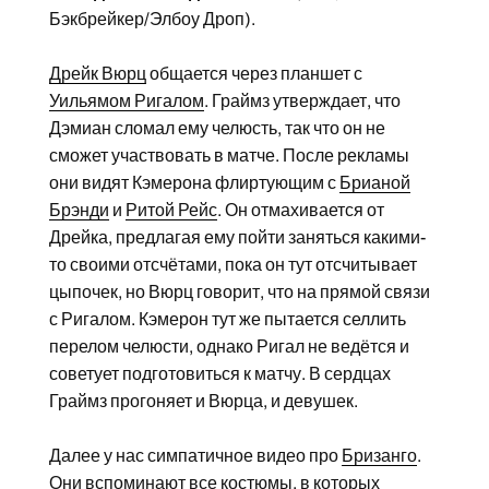
Бэкбрейкер/Элбоу Дроп).
Дрейк Вюрц
общается через планшет с
Уильямом Ригалом
. Граймз утверждает, что
Дэмиан сломал ему челюсть, так что он не
сможет участвовать в матче. После рекламы
они видят Кэмерона флиртующим с
Брианой
Брэнди
и
Ритой Рейс
. Он отмахивается от
Дрейка, предлагая ему пойти заняться какими-
то своими отсчётами, пока он тут отсчитывает
цыпочек, но Вюрц говорит, что на прямой связи
с Ригалом. Кэмерон тут же пытается селлить
перелом челюсти, однако Ригал не ведётся и
советует подготовиться к матчу. В сердцах
Граймз прогоняет и Вюрца, и девушек.
Далее у нас симпатичное видео про
Бризанго
.
Они вспоминают все костюмы, в которых