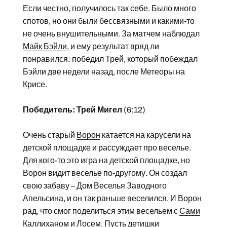
Если честно, получилось так себе. Было много
спотов, но они были бессвязными и какими-то
не очень внушительными. За матчем наблюдал
Майк Бэйли
, и ему результат вряд ли
понравился: победил Трей, который побеждал
Бэйли две недели назад, после Метеоры на
Крисе.
Победитель: Трей Мигел
(6:12)
Очень старый
Ворон
катается на карусели на
детской площадке и рассуждает про веселье.
Для кого-то это игра на детской площадке, но
Ворон видит веселье по-другому. Он создал
свою забаву – Дом Веселья Заводного
Апельсина, и он так раньше веселился. И Ворон
рад, что смог поделиться этим весельем с
Сами
Каллиханом
и
Лосем
. Пусть детишки