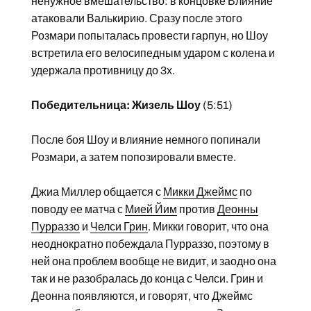
ненужное вмешательство: в концовке Влияние
атаковали Валькирию. Сразу после этого
Розмари попыталась провести гарпун, но Шоу
встретила его велосипедным ударом с колена и
удержала противницу до 3х.
Победительница: Жизель Шоу
(5:51)
После боя Шоу и влияние немного попинали
Розмари, а затем попозировали вместе.
Джиа Миллер общается с
Микки Джеймс
по
поводу ее матча с
Мией Йим
против
Деонны
Пурраззо
и
Челси Грин
. Микки говорит, что она
неоднократно побеждала Пурраззо, поэтому в
ней она проблем вообще не видит, и заодно она
так и не разобралась до конца с Челси. Грин и
Деонна появляются, и говорят, что Джеймс