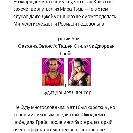
Розмари должна понимать, что если Хэвок не
захочет вернуться из Мира Тьмы – то в этом
случае даже Джеймс ничего не сможет сделать.
Митчелл исчезает, и Розмари недовольна.
— Третий бой –
Саванна Эванс
/с
Ташей Стилз
/ vs
Джордан
Грейс
п
Судит Дэниел Спенсер
Не буду многословным: матч был коротким, но
хорошим силовым поединком. Ожидаемо
победила Грейс после маслбастера, который
очень эффектно смотрелся на рестлерше