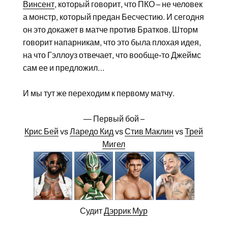
Винсент
, который говорит, что ПКО – не человек
а монстр, который предан Бесчестию. И сегодня
он это докажет в матче против Братков. Шторм
говорит напарникам, что это была плохая идея,
на что Гэллоуз отвечает, что вообще-то Джеймс
сам ее и предложил…
И мы тут же переходим к первому матчу.
— Первый бой –
Крис Бей
vs
Ларедо Кид
vs
Стив Маклин
vs
Трей
Мигел
Судит
Дэррик Мур