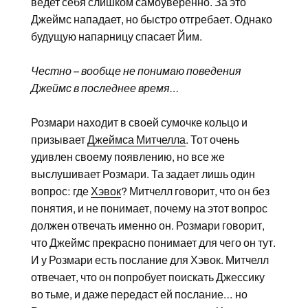
ведет себя слишком самоуверенно. За это
Джеймс нападает, но быстро отгребает. Однако
будущую напарницу спасает Йим.
Честно – вообще не понимаю поведения
Джеймс в последнее время…
Розмари находит в своей сумочке кольцо и
призывает
Джеймса Митчелла
. Тот очень
удивлен своему появлению, но все же
выслушивает Розмари. Та задает лишь один
вопрос: где
Хэвок
? Митчелл говорит, что он без
понятия, и не понимает, почему на этот вопрос
должен отвечать именно он. Розмари говорит,
что Джеймс прекрасно понимает для чего он тут.
И у Розмари есть послание для Хэвок. Митчелл
отвечает, что он попробует поискать Джессику
во тьме, и даже передаст ей послание… но