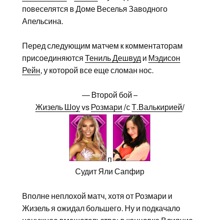
повеселятся в Доме Веселья Заводного
Апельсина.
Перед следующим матчем к комментаторам
присоединяются
Тениль Дешвуд
и
Мэдисон
Рейн
, у которой все еще сломан нос.
— Второй бой –
Жизель Шоу
vs
Розмари
/с
Т.Валькирией
/
п
Судит Яли Сапфир
Вполне неплохой матч, хотя от Розмари и
Жизель я ожидал большего. Ну и подкачало