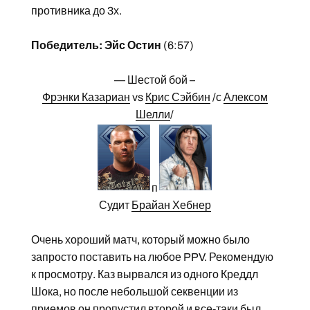
противника до 3х.
Победитель: Эйс Остин
(6:57)
— Шестой бой –
Фрэнки Казариан
vs
Крис Сэйбин
/с
Алексом
Шелли
/
п
Судит
Брайан Хебнер
Очень хороший матч, который можно было
запросто поставить на любое PPV. Рекомендую
к просмотру. Каз вырвался из одного Креддл
Шока, но после небольшой секвенции из
приемов он пропустил второй и все-таки был