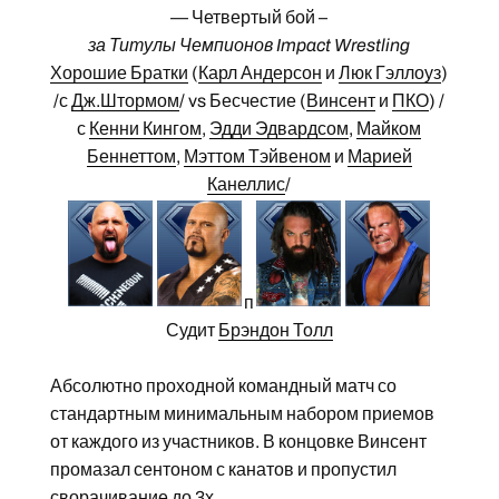
— Четвертый бой –
за Титулы Чемпионов Impact Wrestling
Хорошие Братки
(
Карл Андерсон
и
Люк Гэллоуз
)
/с
Дж.Штормом
/ vs Бесчестие (
Винсент
и
ПКО
) /
с
Кенни Кингом
,
Эдди Эдвардсом
,
Майком
Беннеттом
,
Мэттом Тэйвеном
и
Марией
Канеллис
/
п
Судит
Брэндон Толл
Абсолютно проходной командный матч со
стандартным минимальным набором приемов
от каждого из участников. В концовке Винсент
промазал сентоном с канатов и пропустил
сворачивание до 3х.