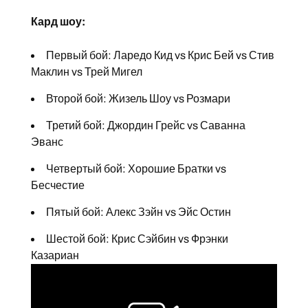
Кард шоу:
Первый бой: Ларедо Кид vs Крис Бей vs Стив
Маклин vs Трей Мигел
Второй бой: Жизель Шоу vs Розмари
Третий бой: Джордин Грейс vs Саванна
Эванс
Четвертый бой: Хорошие Братки vs
Бесчестие
Пятый бой: Алекс Зэйн vs Эйс Остин
Шестой бой: Крис Сэйбин vs Фрэнки
Казариан