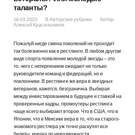
таланты?
18.03.2023
В
Авторские рубрики
Автор:
Алексей Красильников
Пожалуй нигде смена поколений не проходит
так болезненно как в рестлинге. В любом другом
виде спорта появление молодой звезды – это
то, чего с нетерпением ожидают не только
руководители команд и федераций, но и
поклонники. В рестлинге же вера в звездных
ветеранов, кажется, безгранична. Выбирая
между инвестированием в будущее и ставкой на
проверенные кадры, промоутеры рестлинга
чаще всего выбирают второе. Что в США, что в
Японии, что в Мексике вера в то, что на старого-
знакомого рестлера уж точно раскупят все
билеты, крепка до невозможности.