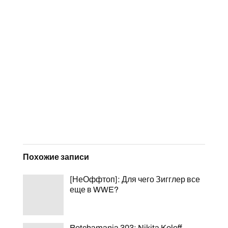
Похожие записи
[НеОффтоп]: Для чего Зигглер все
еще в WWE?
Botchamania 303: Nikita Koloff