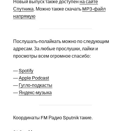
Новый выпуск также доступен
на сайте
Спутника
. Можно также скачать
MP3-файл
напрямую
Послушать-полайкать можно по следующим
адресам. За любые прослушки, лайки и
просмотры всем огромное спасибо:
—
Spotify
—
Apple Podcast
—
Гугло-подкасты
—
Яндекс-музыка
Координаты FM Радио Sputnik такие.