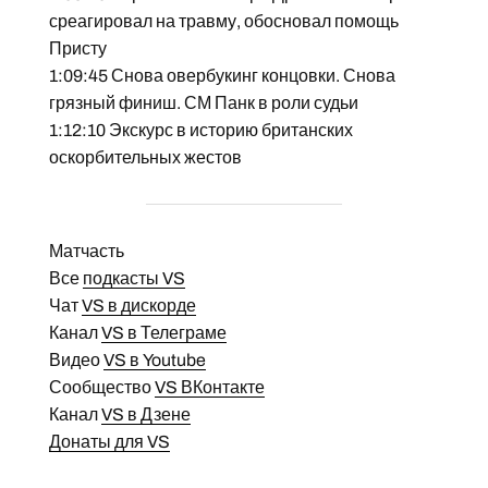
среагировал на травму, обосновал помощь
Присту
1:09:45 Снова овербукинг концовки. Снова
грязный финиш. СМ Панк в роли судьи
1:12:10 Экскурс в историю британских
оскорбительных жестов
Матчасть
Все
подкасты VS
Чат
VS в дискорде
Канал
VS в Телеграме
Видео
VS в Youtube
Сообщество
VS ВКонтакте
Канал
VS в Дзене
Донаты для VS