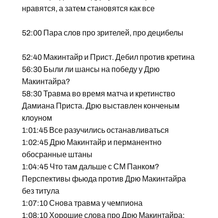
нравятся, а затем становятся как все
52:00 Пара слов про зрителей, про децибелы
52:40 Макинтайр и Прист. Дебил против кретина
56:30 Были ли шансы на победу у Дрю
Макинтайра?
58:30 Травма во время матча и кретинство
Дамиана Приста. Дрю выставлен конченым
клоуном
1:01:45 Все разучились останавливаться
1:02:45 Дрю Макинтайр и перманентно
обосранные штаны
1:04:45 Что там дальше с СМ Панком?
Перспективы фьюда против Дрю Макинтайра
без титула
1:07:10 Снова травма у чемпиона
1:08:10 Хорошие слова про Дрю Макинтайра: