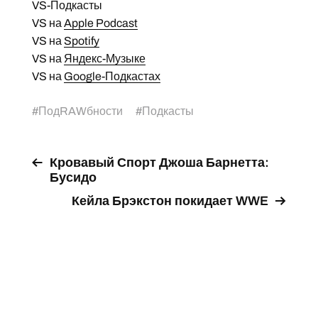
VS-Подкасты
VS на
Apple Podcast
VS на
Spotify
VS на
Яндекс-Музыке
VS на
Google-Подкастах
#
ПодRAWбности
#
Подкасты
Кровавый Спорт Джоша Барнетта:
Бусидо
Кейла Брэкстон покидает WWE