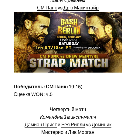
Матч с ремнем
СМ Панк
vs
Дрю Макинтайр
Победитель: СМ Панк
(19:15)
Оценка WON: 4.5
Четвертый матч
Командный микст-матч
Дамиан Прист
и
Рея Рипли
vs
Доминик
Мистерио
и
Лив Морган