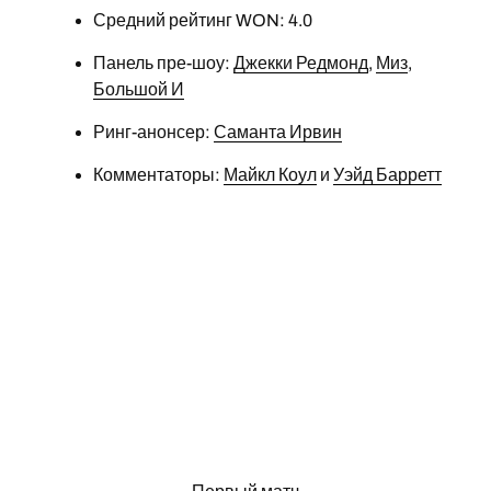
Средний рейтинг WON: 4.0
Панель пре-шоу:
Джекки Редмонд
,
Миз
,
Большой И
Ринг-анонсер:
Саманта Ирвин
Комментаторы:
Майкл Коул
и
Уэйд Барретт