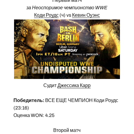
Первый матч
за Неоспоримое чемпионство WWE
Коди Роудс
(ч) vs
Кевин Оуэнс
Судит
Джессика Карр
Победитель:
ВСЕ ЕЩЕ ЧЕМПИОН Коди Роудс
(23:16)
Оценка WON: 4.25
Второй матч