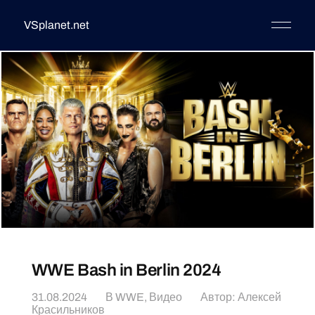
VSplanet.net
WWE Bash in Berlin 2024
31.08.2024
В
WWE
,
Видео
Автор:
Алексей
Красильников