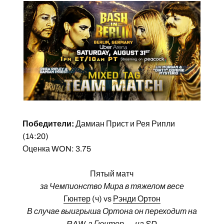
Победители:
Дамиан Прист и Рея Рипли
(14:20)
Оценка WON: 3.75
Пятый матч
за Чемпионство Мира в тяжелом весе
Гюнтер
(ч) vs
Рэнди Ортон
В случае выигрыша Ортона он переходит на
RAW, а Гюнтер — на SD