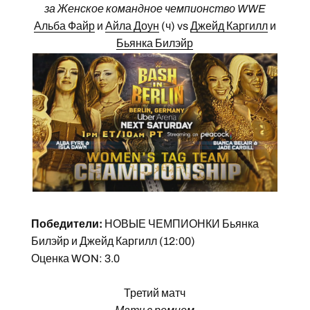
за Женское командное чемпионство WWE
Альба Файр
и
Айла Доун
(ч) vs
Джейд Каргилл
и
Бьянка Билэйр
Победители:
НОВЫЕ ЧЕМПИОНКИ Бьянка
Билэйр и Джейд Каргилл (12:00)
Оценка WON: 3.0
Третий матч