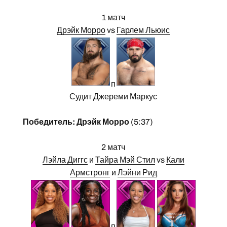
1 матч
Дрэйк Морро
vs
Гарлем Льюис
п
Судит Джереми Маркус
Победитель: Дрэйк Морро
(5:37)
2 матч
Лэйла Диггс
и
Тайра Мэй Стил
vs
Кали
Армстронг
и
Лэйни Рид
п