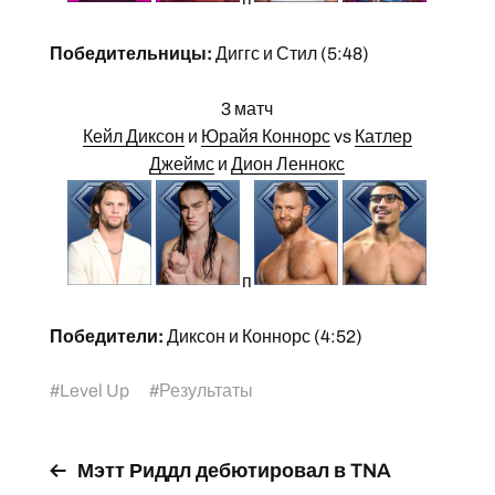
Победительницы:
Диггс и Стил (5:48)
3 матч
Кейл Диксон
и
Юрайя Коннорс
vs
Катлер
Джеймс
и
Дион Леннокс
п
Победители:
Диксон и Коннорс (4:52)
#
Level Up
#
Результаты
Мэтт Риддл дебютировал в TNA