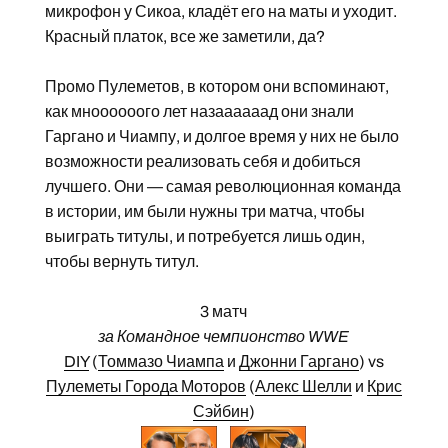
микрофон у Сикоа, кладёт его на маты и уходит.
Красный платок, все же заметили, да?
Промо Пулеметов, в котором они вспоминают,
как мноооооого лет назаааааад они знали
Гаргано и Чиампу, и долгое время у них не было
возможности реализовать себя и добиться
лучшего. Они — самая революционная команда
в истории, им были нужны три матча, чтобы
выиграть титулы, и потребуется лишь один,
чтобы вернуть титул.
3 матч
за Командное чемпионство WWE
DIY
(
Томмазо Чиампа
и
Джонни Гаргано
) vs
Пулеметы Города Моторов
(
Алекс Шелли
и
Крис
Сэйбин
)