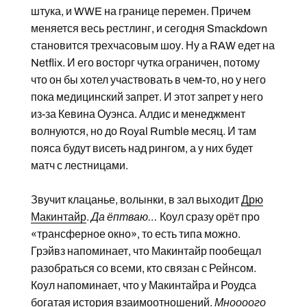
штука, и WWE на границе перемен. Причем
меняется весь рестлинг, и сегодня Smackdown
становится трехчасовым шоу. Ну а RAW едет на
Netflix. И его восторг чутка ограничен, потому
что он бы хотел участвовать в чем-то, но у него
пока медицинский запрет. И этот запрет у него
из-за Кевина Оуэнса. Алдис и менеджмент
волнуются, но до Royal Rumble месяц. И там
пояса будут висеть над рингом, а у них будет
матч с лестницами.
Звучит клацанье, волынки, в зал выходит
Дрю
Макинтайр
.
Да ёптваю…
Коул сразу орёт про
«трансферное окно», то есть типа можно.
Грэйвз напоминает, что Макинтайр пообещал
разобраться со всеми, кто связан с Рейнсом.
Коул напоминает, что у Макинтайра и Роудса
богатая история взаимоотношений.
Мноооого