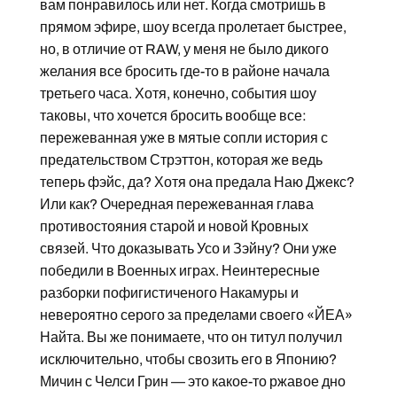
вам понравилось или нет. Когда смотришь в
прямом эфире, шоу всегда пролетает быстрее,
но, в отличие от RAW, у меня не было дикого
желания все бросить где-то в районе начала
третьего часа. Хотя, конечно, события шоу
таковы, что хочется бросить вообще все:
пережеванная уже в мятые сопли история с
предательством Стрэттон, которая же ведь
теперь фэйс, да? Хотя она предала Наю Джекс?
Или как? Очередная пережеванная глава
противостояния старой и новой Кровных
связей. Что доказывать Усо и Зэйну? Они уже
победили в Военных играх. Неинтересные
разборки пофигистиченого Накамуры и
невероятно серого за пределами своего «ЙЕА»
Найта. Вы же понимаете, что он титул получил
исключительно, чтобы свозить его в Японию?
Мичин с Челси Грин — это какое-то ржавое дно