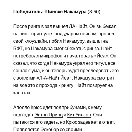
Победитель: Шинске Накамура
(8:50)
После ринга в зал вышел
ЛА Найт
. Он выбежал
на ринг, пригнулся под ударом поясом, провел
свой клоузлайн, побил Накамуру, вышел на
БФТ, но Накамура смог сбежать с ринга. Найт
потребовал микрофон и начал орать «Йеа». Он
сказал, что когда Накамура украл его титул, все
сошло с ума, и он теперь будет преследовать его
с воплями «Л-А-Найт Йеа». Накамура смотрит
на все это с прохода к рингу, Найт позирует на
канатах.
Аполло Крюс
идет под трибунами, к нему
подходят
Элтон Принц
и
Кит Уилсон
. Они
пытаются его задеть, но Крюс задевает в ответ.
Появляется Эскобар со своими