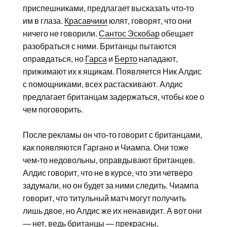
приспешниками, предлагает высказать что-то
им в глаза.
Красавчики
юлят, говорят, что они
ничего не говорили.
Сантос Эскобар
обещает
разобраться с ними. Британцы пытаются
оправдаться, но
Гарса
и
Берто
нападают,
прижимают их к ящикам. Появляется Ник Алдис
с помощниками, всех растаскивают. Алдис
предлагает британцам задержаться, чтобы кое о
чем поговорить.
После рекламы он что-то говорит с британцами,
как появляются Гаргано и Чиампа. Они тоже
чем-то недовольны, оправдывают британцев.
Алдис говорит, что не в курсе, что эти четверо
задумали, но он будет за ними следить. Чиампа
говорит, что титульный матч могут получить
лишь двое, но Алдис же их ненавидит. А вот они
— нет, ведь британцы — прекрасны,