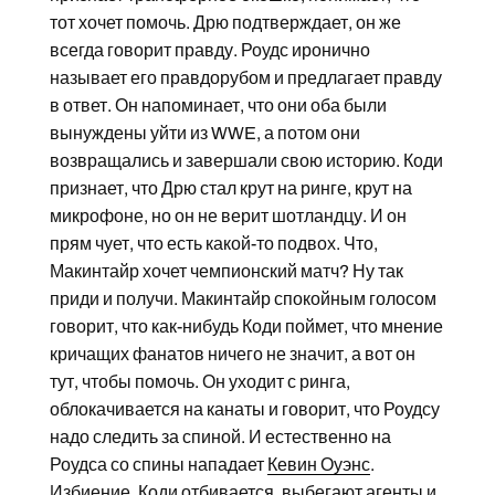
тот хочет помочь. Дрю подтверждает, он же
всегда говорит правду. Роудс иронично
называет его правдорубом и предлагает правду
в ответ. Он напоминает, что они оба были
вынуждены уйти из WWE, а потом они
возвращались и завершали свою историю. Коди
признает, что Дрю стал крут на ринге, крут на
микрофоне, но он не верит шотландцу. И он
прям чует, что есть какой-то подвох. Что,
Макинтайр хочет чемпионский матч? Ну так
приди и получи. Макинтайр спокойным голосом
говорит, что как-нибудь Коди поймет, что мнение
кричащих фанатов ничего не значит, а вот он
тут, чтобы помочь. Он уходит с ринга,
облокачивается на канаты и говорит, что Роудсу
надо следить за спиной. И естественно на
Роудса со спины нападает
Кевин Оуэнс
.
Избиение, Коди отбивается, выбегают агенты и