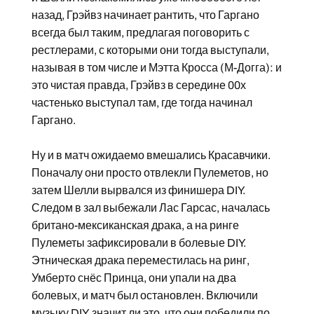
назад, Грэйвз начинает рантить, что Гаргано
всегда был таким, предлагая поговорить с
рестлерами, с которыми они тогда выступали,
называя в том числе и Мэтта Кросса (М-Догга): и
это чистая правда, Грэйвз в середине 00х
частенько выступал там, где тогда начинал
Гаргано.
Ну и в матч ожидаемо вмешались Красавчики.
Поначалу они просто отвлекли Пулеметов, но
затем Шелли вырвался из финишера DIY.
Следом в зал выбежали Лас Гарсас, началась
британо-мексиканская драка, а на ринге
Пулеметы зафиксировали в болевые DIY.
Этническая драка переместилась на ринг,
Умберто снёс Принца, они упали на два
болевых, и матч был остановлен. Включили
музыку DIY, значит ли это, что они победили по