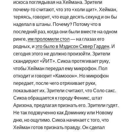
искоса поглядывая на Хеймана. Зрители
почему-то считают, что это «холи щит». Хейман,
теряясь, говорит, что еще десять секунд и он бы
наделал в штаны. Почему? Потому что в
последний раз, когда они были вместе на одном
ринге,
им проломили стол
— на глазах его
родных, и
это было в Мэдисон Сквер Гарден
. И
сегодня этого не должно произойти. Зрители
скандируют «ЙИТ». Сикоа протягивает руку,
чтобы Хейман передал ему микрофон. Пол
отходит и говорит «Камооон». Но микрофон
передает, после чего отряхивает руки,
показывает их. Зрители считают, что Соло сакс.
Сикоа обращается к городу Феникс, штат
Аризона, предлагая признать его. Зрители гудят.
Не так подзвученно как Доминику или Новому
дню, но ощутимо. Сикоа начинает с того, что
Хейман готов признать правду. Он сделал