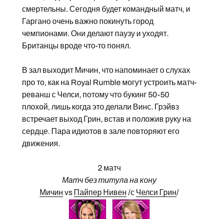
смертельны. Сегодня будет командный матч, и
Гаргано очень важно покинуть город
чемпионами. Они делают паузу и уходят.
Британцы вроде что-то понял.
В зал выходит Мичин, что напоминает о слухах
про то, как на Royal Rumble могут устроить матч-
реванш с Челси, потому что букинг 50-50
плохой, лишь когда это делали Винс. Грэйвз
встречает выход Грин, встав и положив руку на
сердце. Пара идиотов в зале повторяют его
движения.
2 матч
Матч без титула на кону
Мичин
vs
Пайпер Нивен
/с
Челси Грин
/