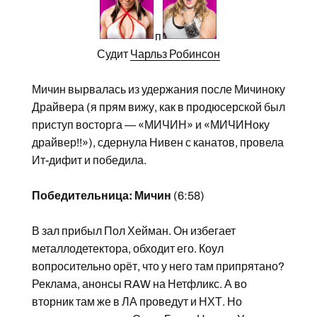
п
Судит
Чарльз Робинсон
Мичин вырвалась из удержания после Мичиноку
Драйвера (я прям вижу, как в продюсерской был
приступ восторга — «МИЧИН» и «МИЧИНоку
драйвер!!»), сдернула Нивен с канатов, провела
Ит-дифит и победила.
Победительница: Мичин
(6:58)
В зал прибыл Пол Хейман. Он избегает
металлодетектора, обходит его. Коул
вопросительно орёт, что у него там припрятано?
Реклама, анонсы RAW на Нетфликс. А во
вторник там же в ЛА проведут и НХТ. Но