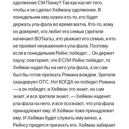
одолжение СМ Панку? Так как насчет того,
чтобы и он сделал Хейману одолжение. В
понедельник ему нужен кто-то, кто будет
держать ула-фала во время матча. Кто-то, кому
он доверяет, кто любит его семью (зрители
начинают ВОТкать), кто уважает его семью, и кто
не проявит неуважения к ула-фала. Поэтому
если в понедельник Рейнс победит… Он держит
паузу, повторяет, что ЕСЛИ Рейнс победит, то
Хейман надел бы на него ула-фала, а он сам
был бы готов признать Романа вождем. Зрители
скандируют ОТС. Но! КОГДА он победит Романа
— а он победит, и Хейман это знает, он сам
знает, и все зрители знают, — Хейман наденет
ула-фала на него, и все осознают, что ула-фала
принадлежит ему. И Хейман тоже принадлежит
ему. И Хейман будет служить ему вечно, а
Рейнсу придется признать его. Хейман забирает