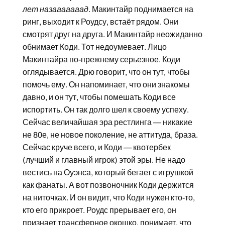
лет назааааааад
. Макинтайр поднимается на
ринг, выходит к Роудсу, встаёт рядом. Они
смотрят друг на друга. И Макинтайр неожиданно
обнимает Коди. Тот недоумевает. Лицо
Макинтайра по-прежнему серьезное. Коди
оглядывается. Дрю говорит, что он тут, чтобы
помочь ему. Он напоминает, что они знакомы
давно, и он тут, чтобы помешать Коди все
испортить. Он так долго шел к своему успеху.
Сейчас величайшая эра рестлинга — никакие
не 80е, не новое поколение, не аттитуда, браза.
Сейчас круче всего, и Коди — квотербек
(лучший и главный игрок) этой эры. Не надо
вестись на Оуэнса, который бегает с игрушкой
как фанаты. А вот позвоночник Коди держится
на ниточках. И он видит, что Коди нужен кто-то,
кто его прикроет. Роудс прерывает его, он
признает трансферное окошко, понимает, что