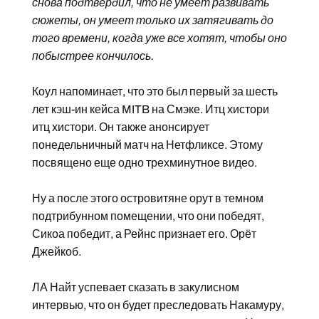
снова подтвердил, что не умеет развивать
сюжеты, он умеет только их затягивать до
того времени, когда уже все хотят, чтобы оно
побыстрее кончилось.
Коул напоминает, что это был первый за шесть
лет кэш-ин кейса MITB на Смэке. Итц хистори
итц хистори. Он также анонсирует
понедельничный матч на Нетфликсе. Этому
посвящено еще одно трехминутное видео.
Ну а после этого островитяне орут в темном
подтрибунном помещении, что они победят,
Сикоа победит, а Рейнс признает его. Орёт
Джейкоб.
ЛА Найт успевает сказать в закулисном
интервью, что он будет преследовать Накамуру,