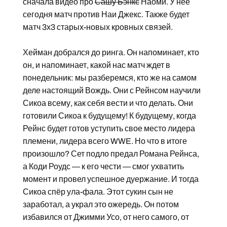
сначала видео про
Сашу Бэнкс
Наоми. У нее
сегодня матч против Наи Джекс. Также будет
матч 3х3 старых-новых кровных связей.
Хейман добрался до ринга. Он напоминает, кто
он, и напоминает, какой нас матч ждет в
понедельник: мы разберемся, кто же на самом
деле настоящий Вождь. Они с Рейнсом научили
Сикоа всему, как себя вести и что делать. Они
готовили Сикоа к будущему! К будущему, когда
Рейнс будет готов уступить свое место лидера
племени, лидера всего WWE. Но что в итоге
произошло? Сет подло предал Романа Рейнса,
а Коди Роудс — к его чести — смог ухватить
момент и провел успешное дуержание. И тогда
Сикоа спёр ула-фала. Этот сукин сын не
заработал, а украл это ожередь. Он потом
избавился от Джимми Усо, от него самого, от