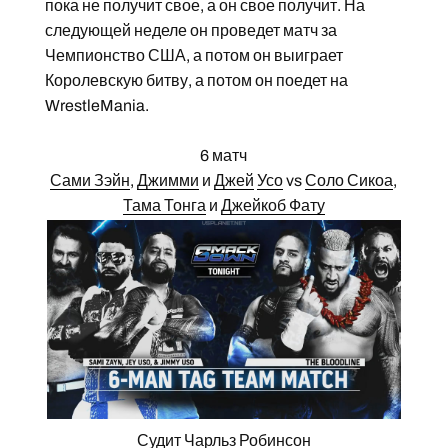
пока не получит свое, а он свое получит. На
следующей неделе он проведет матч за
Чемпионство США, а потом он выиграет
Королевскую битву, а потом он поедет на
WrestleMania.
6 матч
Сами Зэйн
,
Джимми
и
Джей
Усо
vs
Соло Сикоа
,
Тама Тонга
и
Джейкоб Фату
Судит
Чарльз Робинсон