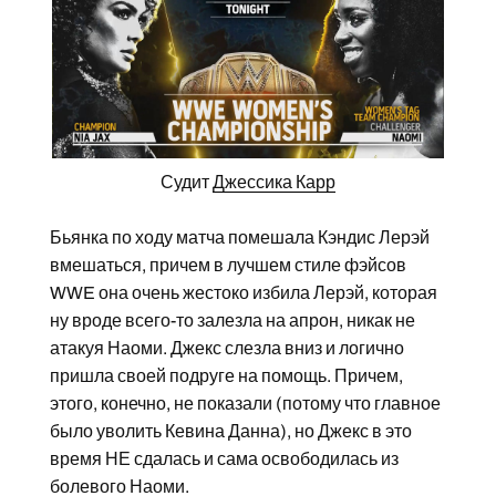
Судит
Джессика Карр
Бьянка по ходу матча помешала Кэндис Лерэй
вмешаться, причем в лучшем стиле фэйсов
WWE она очень жестоко избила Лерэй, которая
ну вроде всего-то залезла на апрон, никак не
атакуя Наоми. Джекс слезла вниз и логично
пришла своей подруге на помощь. Причем,
этого, конечно, не показали (потому что главное
было уволить Кевина Данна), но Джекс в это
время НЕ сдалась и сама освободилась из
болевого Наоми.