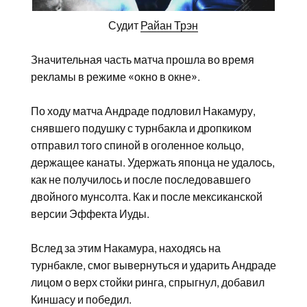
Судит
Райан Трэн
Значительная часть матча прошла во время
рекламы в режиме «окно в окне».
По ходу матча Андраде подловил Накамуру,
снявшего подушку с турнбакла и дропкиком
отправил того спиной в оголенное кольцо,
держащее канаты. Удержать японца не удалось,
как не получилось и после последовавшего
двойного мунсолта. Как и после мексиканской
версии Эффекта Иуды.
Вслед за этим Накамура, находясь на
турнбакле, смог вывернуться и ударить Андраде
лицом о верх стойки ринга, спрыгнул, добавил
Киншасу и победил.