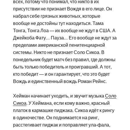
всех, потому что понимал, что никто в их
присутствии не признает Вождя в его лице. Он
набрал себе грязных животных, которые
вообще не достойны тут находиться. Тама
Тонга, Тонга Лоа — их вообще не ждут в США. А
Джейкоба Фату… Пауза… Его вообще не ждут за
пределами американской пенитенциарной
системы. Никто не признает Соло Сикоа. В
понедельник будет матч без правил, где должны
быть только победитель и проигравший. А тот,
кто победит — и он гарантирует, что это будет
Вождь и единственный вождь Роман Рейнс.
Хейман начинает уходить, и звучит музыка
Соло
Сикоа
. У Хеймана, если кому важно, красный
платок в кармашке пиджака. Сикоа идёт к рингу
в одиночестве. Он поднимается на ринг,
расстегивает пиджак и поправляет ула-фала,