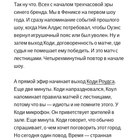
Так ну что. Всех с началом трехчасовой эры
синего бренда. Мы в Фениксе на первом шоу
года. И сразу напоминание событий прошлого
шоу, когда Ник Алдис потребовал, чтобы Оуэнс
вернул игрушечный пояс или был уволен. Ну и
затем выход Коди, договоренность о матче, где
судья не помешает ему победить. И это матч с
лестницами. Четырехминутный повтор в начале
шоу.
А прямой эфир начинает выход
Коди Роудса
.
Еще две минуты. Коди напраздновался, Коул
напоминает правила матчей с лестницами,
потому что вы — идиоты и не помните этого. У
Коди микрофон. Он приветствует зрителей в
зале. Еще минута. Коди говорит, что обычно
спрашивает, о чем хочет поговорить этот город.
Но сегодня один повод. Время — странная