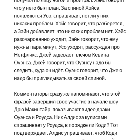
получил по лицу ногой и проиграл. Хэйс говорит,
что у него был план. За спиной Хэйса
появляются Усо, спрашивая, нет ли у них
никаких проблем. Хэйс говорит, что разберется,
а Зэйн добавляет, что никаких проблем нет. Хэйс
разочарованно уходит, Зэйн говорит, что ему
нужны пара минут, Усо уходят, рассуждая про
Нетфликс. Джей задевает плечом Кевина
Оуэнса. Джей говорит, что Оуэнсу надо бы
следить, куда он идёт. Оуэнс говорит, что Джею
надо бы приглядывать за своей спиной.
Комментаторы сразу же напоминают, что этой
фразой завершил своё участие в начале шоу
Дрю Макинтайр, показывают видео драки
Оуэнса и Роудса. Ник Алдис за кулисами
спрашивает у Роудса, в порядке ли Коди? Тот
подтверждает. Алдис упрашивает, чтоб Коди