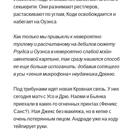
секьюрити. Они разнимают рестлеров,
растаскивают по углам, Коди освобождается и
набегает на Оуэнса
Как только мы привыкли к невероятно
тухлому и рассчитаному на дебилов сюжету
Роудса и Оуэнса в невероятно слабой мэйн-
ивентовой картине, так сразу нашелся способ
ее еще больше испоганить: добавив сопящего
в усы «гения микрофона» неудачника Дрюню.
Под трибунами идет новая Кровная связь. У них
сегодня матч с Усо и Дрю. Наоми и Бьянка
приехали в каких-то огненных принтах (Феникс
Санс?). Ная Джекс без макияжа, но в кепке с
очень потерянным лицом. Андраде уже на ходу
тейпирует руки.