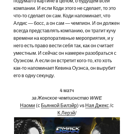
подумал о картине в целом, о будущем всей
компании. И если Коди этого не сделает, то это
что-то сделает он сам. Коди напоминает, что
Алдис — босс, а он сам — чемпион. И он должен
всегда представлять компанию, он тратит кучу
времени на корпоративные мероприятия, и у
него есть право вести себя так, как он считает
уместным. И сейчас он намерен разобраться с
Оуэнсом. А если он встретит кого-то, кто хоть
как-то напоминает Кевина Оуэнса, он вырубит
его в одну секунду.
4 матч
за Женское чемпионство WWE
Наоми
(с
Бьянкой Билэйр
) vs
Ная Джекс
/с
К.Лерэй
/