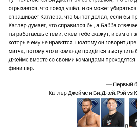
огрызается, что поезд ушёл, и он может убираться
спрашивает Катлера, что бы тот делал, если бы п
Катлер думает, что справился бы, а Бабба отвечае
ты работаешь с теми, с кем тебе скажут, и сам он
которые ему не нравятся. Поэтому он говорит Дрей
матча, потому что в команде придётся выступит
Джеймс
вместе со своими командами проходятся 
финишер.
— Первый б
Катлер Джеймс
и
Би.Джей.Рэй
vs
К
п