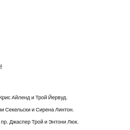
ш
Крис Айленд и Трой Йервуд.
ни Секельски и Сирена Линтон.
пр. Джаспер Трой и Энтони Люк.