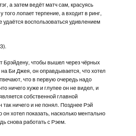
эг, а затем ведёт матч сам, красуясь
у того лопает терпение, а входит в ринг,
 же удаётся воспользоваться удивлением
3).
ит Брэйдену, чтобы вышел через чёрных
 на Би Джея, он оправдывается, что хотел
отвечают, что в первую очередь надо
о ничего хуже и глупее он не видел, и
м является собственной главной
н так ничего и не понял. Позднее Рэй
о он хотел показать, насколько ментально
дь снова работать с Рэем.