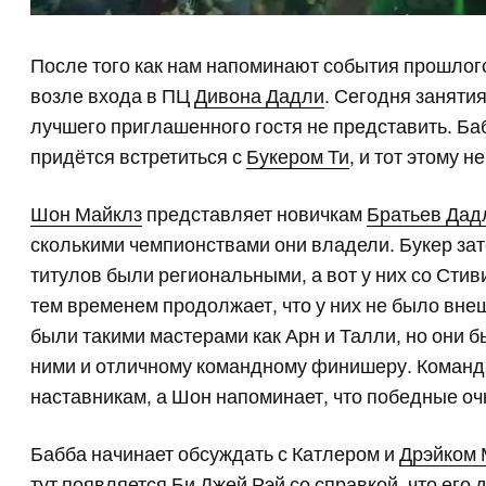
После того как нам напоминают события прошлог
возле входа в ПЦ
Дивона Дадли
. Сегодня заняти
лучшего приглашенного гостя не представить. Ба
придётся встретиться с
Букером Ти
, и тот этому н
Шон Майклз
представляет новичкам
Братьев Дад
сколькими чемпионствами они владели. Букер зате
титулов были региональными, а вот у них со Сти
тем временем продолжает, что у них не было внеш
были такими мастерами как Арн и Талли, но они 
ними и отличному командному финишеру. Команд
наставникам, а Шон напоминает, что победные оч
Бабба начинает обсуждать с Катлером и
Дрэйком
тут появляется Би Джей Рэй со справкой, что его 