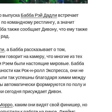
о выпуска
Бабба Рэй Дадли
встречает
я по командному рестлингу, а значит
бба также сообщает Дивону, что ему также
е рад.
ли
, а Бабба рассказывает о том,
м говорит на камеру, что многие из тех
ви Рэем были настоящие мировые. Бабба
ности как Рок-н-ролл Экспресса, они не
были так успешны благодаря химии между
ы автоматически формируются по полу и
ки сегодня присуждает Дивон.
 Морро
, каким они видят свой финишер, но
допустили к работе на ринге. Джеймс