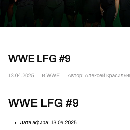
WWE LFG #9
13.04.2025
В
WWE
Автор:
Алексей Красильн
WWE LFG #9
Дата эфира: 13.04.2025