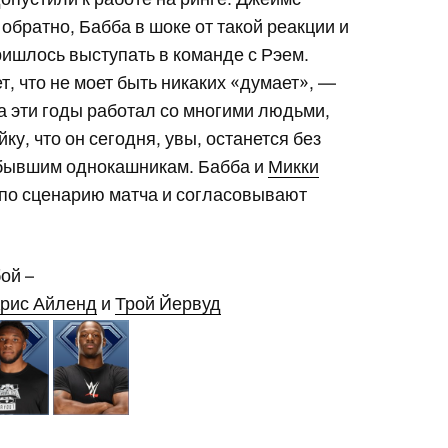
 обратно, Бабба в шоке от такой реакции и
ришлось выступать в команде с Рэем.
т, что не моет быть никаких «думает», —
 за эти годы работал со многими людьми,
ку, что он сегодня, увы, останется без
ь бывшим однокашникам. Бабба и
Микки
по сценарию матча и согласовывают
ой –
рис Айленд
и
Трой Йервуд