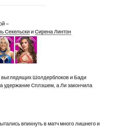
ой –
ь Секельски
и
Сирена Линтон
о выглядящих Шолдерблоков и Бади
а удержание Сплэшем, а Ли закончила
.
ытались впихнуть в матч много лишнего и