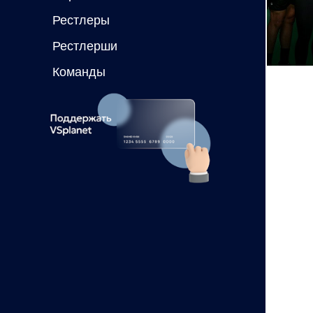
Рестлеры
Рестлерши
Команды