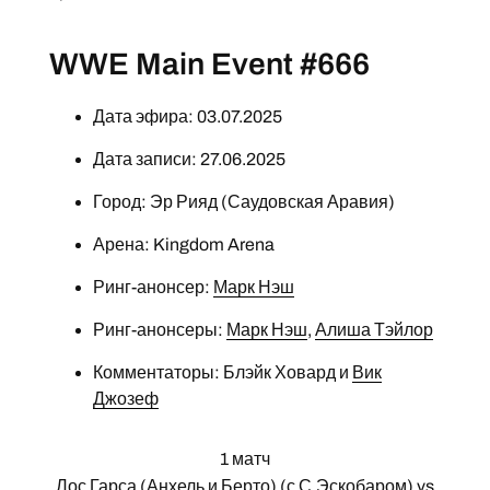
WWE Main Event #666
Дата эфира: 03.07.2025
Дата записи: 27.06.2025
Город: Эр Рияд (Саудовская Аравия)
Арена: Kingdom Arena
Ринг-анонсер:
Марк Нэш
Ринг-анонсеры:
Марк Нэш
,
Алиша Тэйлор
Комментаторы: Блэйк Ховард и
Вик
Джозеф
1 матч
Лос Гарса
(
Анхель
и
Берто
) (с
С.Эскобаром
) vs