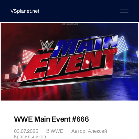
VSplanet.net
WWE Main Event #666
03.07.2025
В
WWE
Автор:
Алексей
Красильников