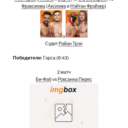
Фраксиома
(
Аксиома
и
Нэйтан Фрэйзер
)
п
Судит
Райан Трэн
Победители:
Гарса (6:43)
2 матч
Би-Фаб
vs
Роксанна Перес