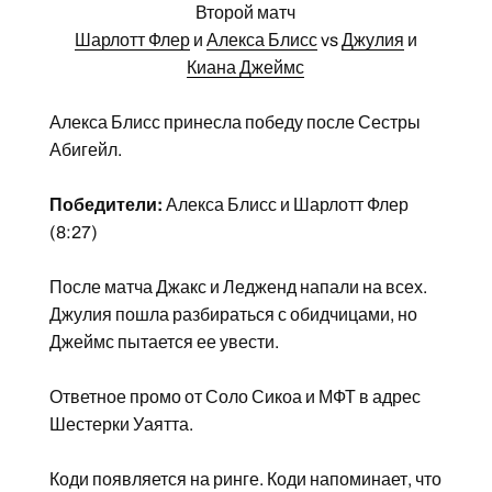
Второй матч
Шарлотт Флер
и
Алекса Блисс
vs
Джулия
и
Киана Джеймс
Алекса Блисс принесла победу после Сестры
Абигейл.
Победители:
Алекса Блисс и Шарлотт Флер
(8:27)
После матча Джакс и Ледженд напали на всех.
Джулия пошла разбираться с обидчицами, но
Джеймс пытается ее увести.
Ответное промо от Соло Сикоа и МФТ в адрес
Шестерки Уаятта.
Коди появляется на ринге. Коди напоминает, что