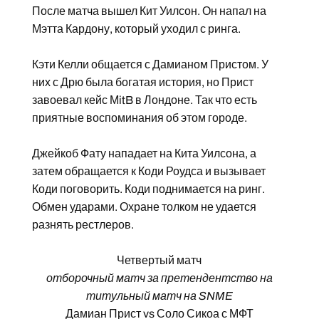
После матча вышел Кит Уилсон. Он напал на
Мэтта Кардону, который уходил с ринга.
Кэти Келли общается с Дамианом Пристом. У
них с Дрю была богатая история, но Прист
завоевал кейс МitB в Лондоне. Так что есть
приятные воспоминания об этом городе.
Джейкоб Фату нападает на Кита Уилсона, а
затем обращается к Коди Роудса и вызывает
Коди поговорить. Коди поднимается на ринг.
Обмен ударами. Охране толком не удается
разнять рестлеров.
Четвертый матч
отборочный матч за претендентство на
титульный матч на SNME
Дамиан Прист
vs
Соло Сикоа
с
МФТ