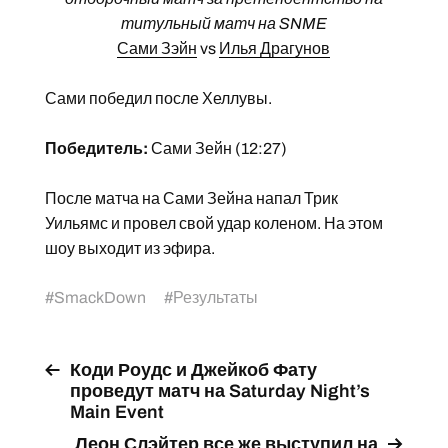
титульный матч на SNME
Сами Зэйн
vs
Илья Драгунов
Сами победил после Хеллувы.
Победитель:
Сами Зейн (12:27)
После матча на Сами Зейна напал Трик
Уильямс и провел свой удар коленом. На этом
шоу выходит из эфира.
#
SmackDown
#
Результаты
Коди Роудс и Джейкоб Фату
проведут матч на Saturday Night’s
Main Event
Леон Слэйтер все же выступил на