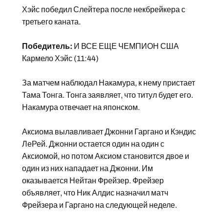
Хэйс победил Слейтера после некбрейкера с
третьего каната.
Победитель:
И ВСЕ ЕЩЕ ЧЕМПИОН США
Кармело Хэйс (11:44)
За матчем наблюдал Накамура, к нему пристает
Тама Тонга. Тонга заявляет, что титул будет его.
Накамура отвечает на японском.
Аксиома вылавливает Джонни Гаргано и Кэндис
ЛеРей. Джонни остается один на один с
Аксиомой, но потом Аксиом становится двое и
один из них нападает на Джонни. Им
оказывается Нейтан Фрейзер. Фрейзер
объявляет, что Ник Алдис назначил матч
Фрейзера и Гаргано на следующей неделе.