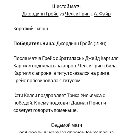
Шестой матч
Джординн Грейс
vs
Челси Грин
с
А. Файр
Короткий сквош
Победительница:
Джординн Грейс (2:36)
После матча Грейс обратилась к Джейд Каргилл.
Каргилл поднялась на апрон. Челси Грин сбила
Каргилл с апрона, а титул оказался на ринге.
Грейс попозировала с титулом.
Кэти Келли поздравляет Трика Уильямса с
победой. К нему подходит Дамиан Прист и
советует говорить поменьше.
Седьмой матч
отборочный матч за претендентство на