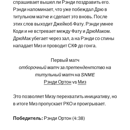
спрашивает вышел ли Рэнди поздравить его.
Рэнди напоминает, что уже побеждал Дрю в
титульном матче и сделает это вновь. После
этих слов выходит Джейкоб Фату. Рэнди умнее
Коди и не встревает между Фату и ДрюМаком.
ДрюМак убегает через зал, а на Рэнди со спины
нападает Миз и проводит СКФ до гонга.
Первый матч
отборочный матч за претендентство на
титульный матч на SNME
Рэнди Ортон
vs
Миз
Это позволяет Мизу перехватить инициативу, но
в итоге Миз пропускает РКО и проигрывает.
Победитель:
Рэнди Ортон (4:38)