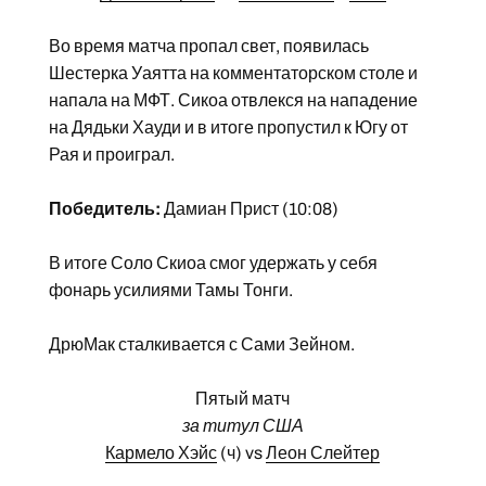
Во время матча пропал свет, появилась
Шестерка Уаятта на комментаторском столе и
напала на МФТ. Сикоа отвлекся на нападение
на Дядьки Хауди и в итоге пропустил к Югу от
Рая и проиграл.
Победитель:
Дамиан Прист (10:08)
В итоге Соло Скиоа смог удержать у себя
фонарь усилиями Тамы Тонги.
ДрюМак сталкивается с Сами Зейном.
Пятый матч
за титул США
Кармело Хэйс
(ч) vs
Леон Слейтер