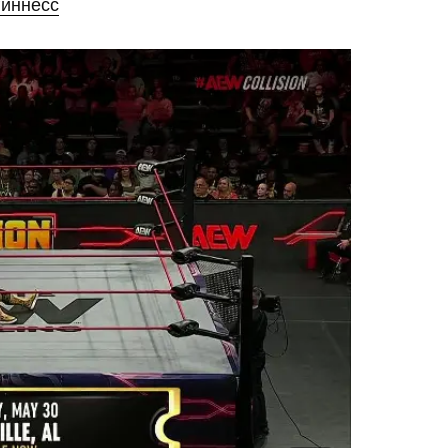
гиннесс