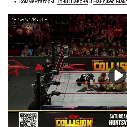
Комментаторы:
Тони Шавоне
и
Найджел Мак