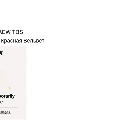
 AEW TBS
s
Красная Вельвет