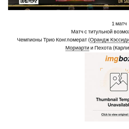
1 матч
Матч с титульной возмо
Чемпионы Трио Конгломерат (
Орандж Кэссид
Мориарти
и Пехота (Карли