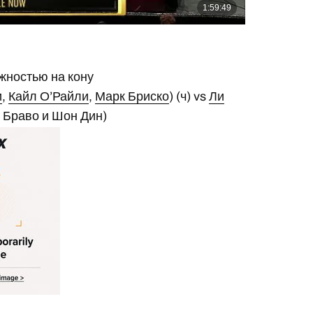
жностью на кону
и
,
Кайл О’Райли
,
Марк Бриско
) (ч) vs
Ли
 Браво и Шон Дин)