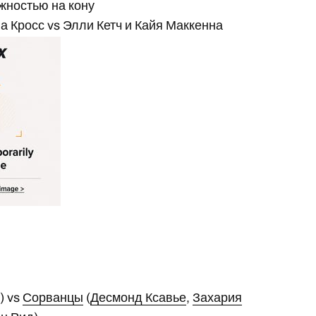
жностью на кону
а Кросс vs Элли Кетч и Кайя Маккенна
) vs
Сорванцы
(
Десмонд Ксавье
,
Захария