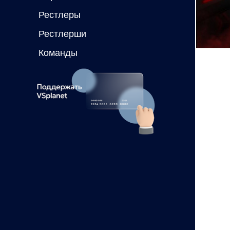
Рестлеры
Рестлерши
Команды