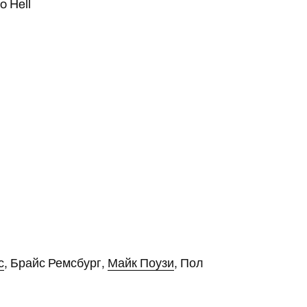
o Hell
с
, Брайс Ремсбург,
Майк Поузи
, Пол