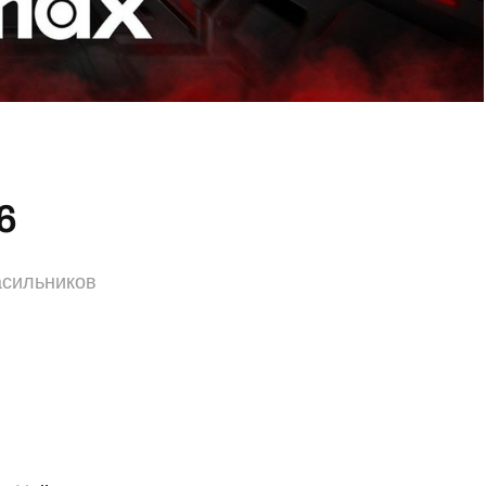
6
асильников