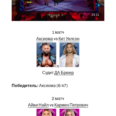
1 матч
Аксиома
vs
Кит Уилсон
п
Судит
ДА Брюер
Победитель:
Аксиома (6:47)
2 матч
Айви Найл
vs
Кармен Петрович