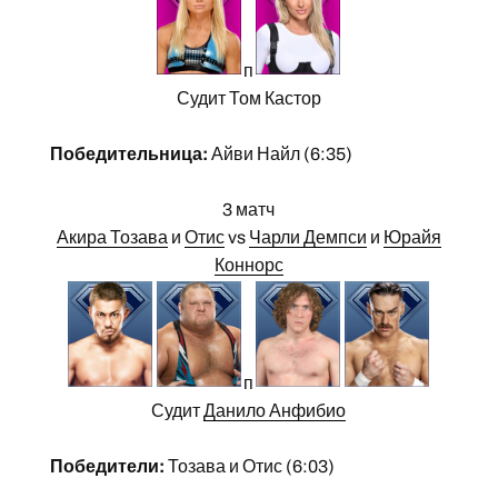
п
Судит Том Кастор
Победительница:
Айви Найл (6:35)
3 матч
Акира Тозава
и
Отис
vs
Чарли Демпси
и
Юрайя
Коннорс
п
Судит
Данило Анфибио
Победители:
Тозава и Отис (6:03)