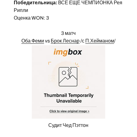
Победительница:
ВСЕ ЕЩЕ ЧЕМПИОНКА Рея
Рипли
Оценка WON: 3
3 матч
Оба Феми
vs
Брок Леснар
/с
П.Хейманом
/
Судит Чед Пэттон