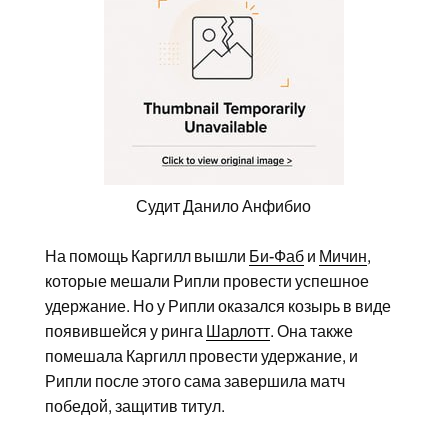
Судит Данило Анфибио
На помощь Каргилл вышли
Би-Фаб
и
Мичин
,
которые мешали Рипли провести успешное
удержание. Но у Рипли оказался козырь в виде
появившейся у ринга
Шарлотт
. Она также
помешала Каргилл провести удержание, и
Рипли после этого сама завершила матч
победой, защитив титул.