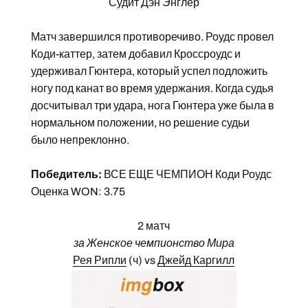
Судит Дэн Энглер
Матч завершился противоречиво. Роудс провел
Коди-каттер, затем добавил Кроссроудс и
удерживал Гюнтера, который успел подложить
ногу под канат во время удержания. Когда судья
досчитывал три удара, нога Гюнтера уже была в
нормальном положении, но решение судьи
было непреклонно.
Победитель:
ВСЕ ЕЩЕ ЧЕМПИОН Коди Роудс
Оценка WON: 3.75
2 матч
за Женское чемпионство Мира
Рея Рипли
(ч) vs
Джейд Каргилл