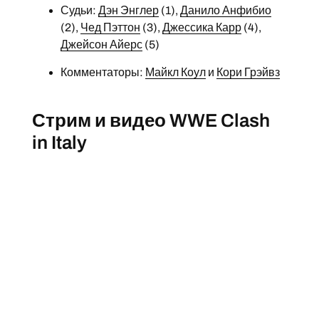
Судьи:
Дэн Энглер
(1),
Данило Анфибио
(2),
Чед Пэттон
(3),
Джессика Карр
(4),
Джейсон Айерс
(5)
Комментаторы:
Майкл Коул
и
Кори Грэйвз
Стрим и видео WWE Clash
in Italy