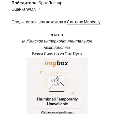
Победитель:
Брок Леснар
Оценка WON: 4
Среди гостей шоу показали и
Сантино Мареллу
.
4 матч
за Женское интерконтинентальное
чемпионство
Бекки Линч
(ч) vs
Сол Рука