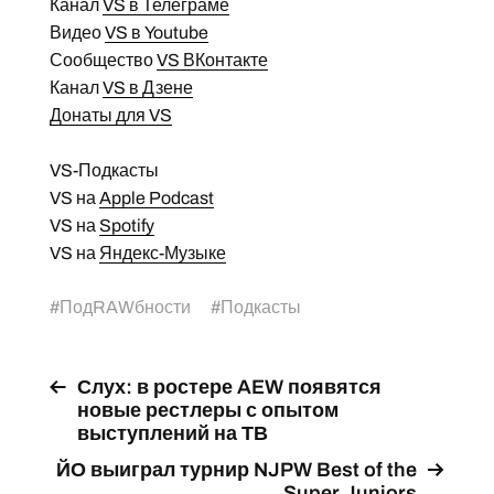
Канал
VS в Телеграме
Видео
VS в Youtube
Сообщество
VS ВКонтакте
Канал
VS в Дзене
Донаты для VS
VS-Подкасты
VS на
Apple Podcast
VS на
Spotify
VS на
Яндекс-Музыке
#
ПодRAWбности
#
Подкасты
Слух: в ростере AEW появятся
новые рестлеры с опытом
выступлений на ТВ
ЙО выиграл турнир NJPW Best of the
Super Juniors