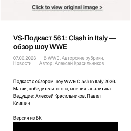
VS-Подкаст 561: Clash in Italy —
обзор шоу WWE
07.06.2026
В
WWE
,
Авторские рубрики
,
Новости
Автор:
Алексей Красильников
Подкаст с обзором шоу WWE
Clash In Italy 2026
.
Матчи, победители, итоги, мнения, аналитика
Ведущие: Алексей Красильников, Павел
Клишин
Версия из ВК