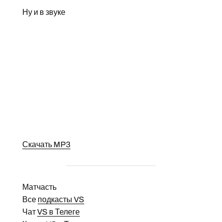
Ну и в звуке
Скачать MP3
Матчасть
Все
подкасты VS
Чат
VS в Телеге