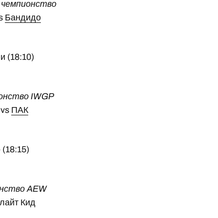
 чемпионство
vs
Бандидо
 (18:10)
ионство IWGP
 vs
ПАК
(18:15)
онство AEW
рлайт Кид