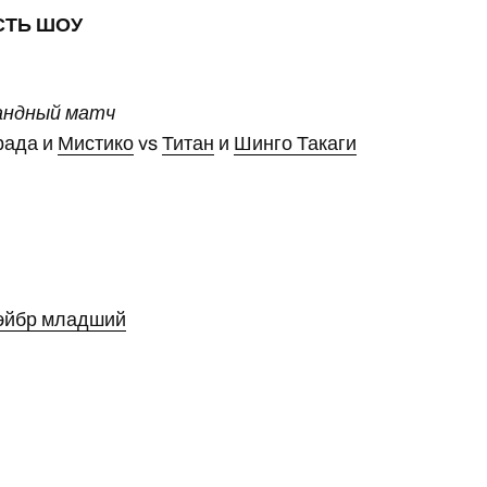
СТЬ ШОУ
андный матч
рада и
Мистико
vs
Титан
и
Шинго Такаги
эйбр младший