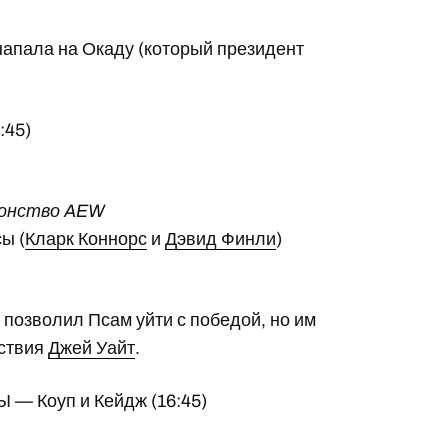
напала на Окаду (который президент
:45)
ионство AEW
ы (
Кларк Коннорс
и
Дэвид Финли
)
 позволил Псам уйти с победой, но им
тствия
Джей Уайт
.
 Коуп и Кейдж (16:45)