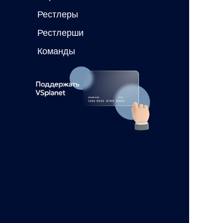
Рестлеры
Рестлерши
Команды