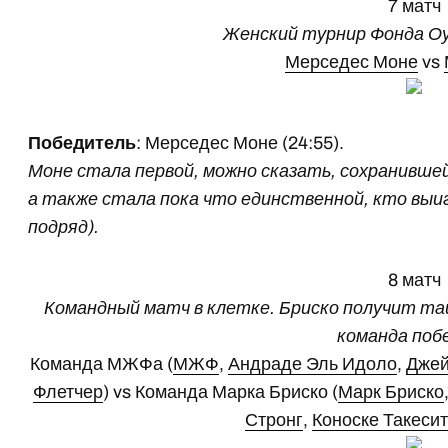
7 матч
Женский турнир Фонда О
Мерседес Моне
vs
Победитель
: Мерседес Моне (24:55).
Моне стала первой, можно сказать, сохранивше
а также стала пока что единственной, кто выи
подряд).
8 матч
Командный матч в клетке. Бриско получит та
команда поб
Команда МЖФа (
МЖФ
,
Андраде Эль Идоло
,
Джей
Флетчер
) vs Команда Марка Бриско (
Марк Бриско
Стронг
,
Коноске Такеси