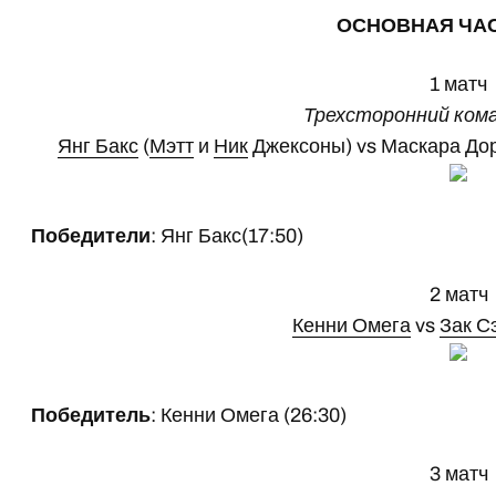
ОСНОВНАЯ ЧА
1 матч
Трехсторонний ком
Янг Бакс
(
Мэтт
и
Ник
Джексоны) vs Маскара До
Победители
: Янг Бакс(17:50)
2 матч
Кенни Омега
vs
Зак С
Победитель
: Кенни Омега (26:30)
3 матч