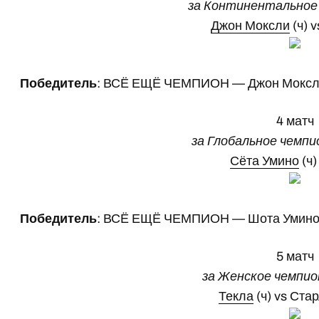
за Континентальное
Джон Моксли
(ч) 
Победитель
: ВСЁ ЕЩЁ ЧЕМПИОН — Джон Моксли
4 матч
за Глобальное чемп
Сёта Умино
(ч)
Победитель
: ВСЁ ЕЩЁ ЧЕМПИОН — Шота Умино 
5 матч
за Женское чемпи
Текла
(ч) vs Ста