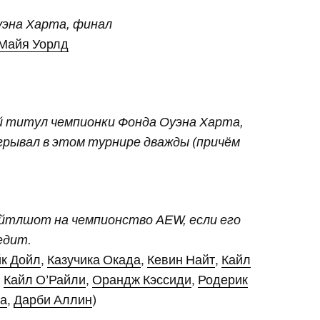
уэна Харта, финал
Майя Уорлд
й титул чемпионки Фонда Оуэна Харта,
грывал в этом турнире дважды (причём
йтлшот на чемпионство AEW, если его
едит.
к Дойл
,
Казучика Окада
,
Кевин Найт
,
Кайл
,
Кайл О’Райли
,
Орандж Кэссиди
,
Родерик
та
,
Дарби Аллин
)