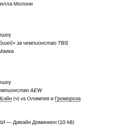
рилла Молони
решоу
йшей» за чемпионство TBS
Маика
решоу
чемпионство AEW
 Бэйн
(ч) vs Олимпия и
Громороза
— Дивайн Доминион (10:48)