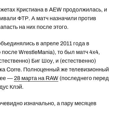
южетах Кристиана в AEW продолжилась, и
бивали ФТР. А матч назначили против
пасть на них после этого.
ъединялись в апреле 2011 года в
 после WrestleMania), то был матч 4х4,
стественно) Биг Шоу, и (естественно)
вка Corre. Полноценный же телевизионный
нее —
28 марта на RAW
(последнего перед
дус Клэй.
чевидно изначально, а пару месяцев