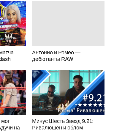
матча
Антонио и Ромео —
lash
дебютанты RAW
 мог
Минус Шесть Звезд 9.21:
удучи на
Ривалюшен и облом