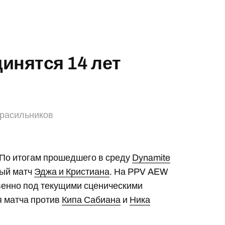
инятся 14 лет
Красильников
 По итогам прошедшего в среду
Dynamite
ный матч
Эджа и Кристиана
. На PPV AEW
венно под текущими сценическими
я матча против
Кипа Сабиана
и
Ника