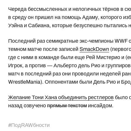
Череда бессмысленных и нелогичных тёрнов в с
в среду он пришел на помощь Адаму, которого из
Уэйна и Сабиана, которые безуспешно пытались на
Последний раз семикратные экс-чемпионы WWF об
темном матче после записей
SmackDown
(первого
где с ними в команде были еще Рей Мистерио и (е
Игрок, а против — Альберто дель Рио и группиро
матч в последний раз они проводили неделей ра
WrestleMania). Оппонентами были Дель Рио и Бро
Желание Тони Хана объединить рестлеров
было о
назад озвучено
прямым текстом
инсайдом.
#
ПодRAWбности