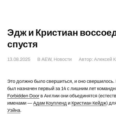
Эдж и Кристиан воссоед
спустя
13.08.2025
В
AEW
,
Новости
Автор:
Алексей 
Это должно было свершиться, и оно свершилось.
был назначен первый за 14 с лишним лет команд
Forbidden Door
в Англии они объединятся (естест
именами —
Адам Коупленд
и
Кристиан Кейдж
) дл
Уэйна
.