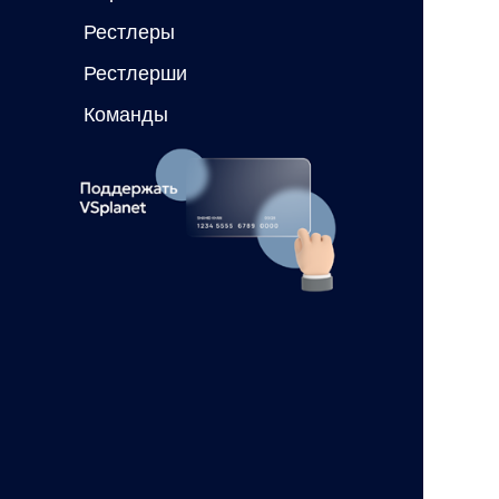
Рестлеры
Рестлерши
Команды