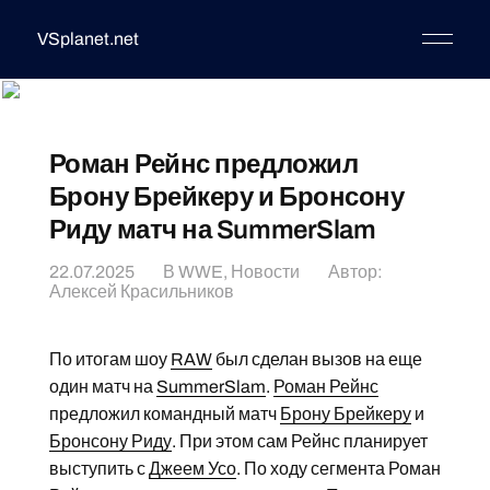
VSplanet.net
Роман Рейнс предложил
Брону Брейкеру и Бронсону
Риду матч на SummerSlam
22.07.2025
В
WWE
,
Новости
Автор:
Алексей Красильников
По итогам шоу
RAW
был сделан вызов на еще
один матч на
SummerSlam
.
Роман Рейнс
предложил командный матч
Брону Брейкеру
и
Бронсону Риду
. При этом сам Рейнс планирует
выступить с
Джеем Усо
. По ходу сегмента Роман