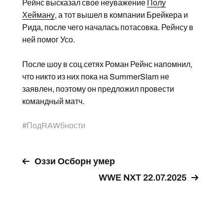
Рейнс высказал свое неуважение
Полу
Хейману
, а тот вышел в компании Брейкера и
Рида, после чего началась потасовка. Рейнсу в
ней помог Усо.
После шоу в соц.сетях Роман Рейнс напомнил,
что никто из них пока на SummerSlam не
заявлен, поэтому он предложил провести
командный матч.
#
ПодRAWбности
Оззи Осборн умер
WWE NXT 22.07.2025