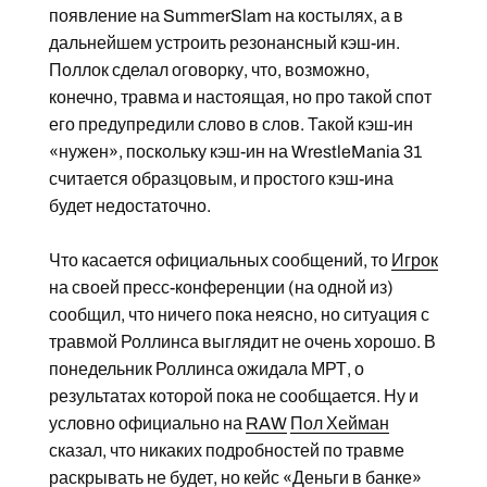
появление на SummerSlam на костылях, а в
дальнейшем устроить резонансный кэш-ин.
Поллок сделал оговорку, что, возможно,
конечно, травма и настоящая, но про такой спот
его предупредили слово в слов. Такой кэш-ин
«нужен», поскольку кэш-ин на WrestleMania 31
считается образцовым, и простого кэш-ина
будет недостаточно.
Что касается официальных сообщений, то
Игрок
на своей пресс-конференции (на одной из)
сообщил, что ничего пока неясно, но ситуация с
травмой Роллинса выглядит не очень хорошо. В
понедельник Роллинса ожидала МРТ, о
результатах которой пока не сообщается. Ну и
условно официально на
RAW
Пол Хейман
сказал, что никаких подробностей по травме
раскрывать не будет, но кейс «Деньги в банке»