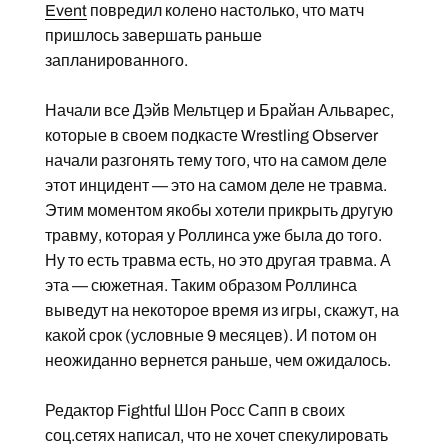
Event
повредил колено настолько, что матч
пришлось завершать раньше
запланированного.
Начали все Дэйв Мельтцер и Брайан Альварес,
которые в своем подкасте Wrestling Observer
начали разгонять тему того, что на самом деле
этот инцидент — это на самом деле не травма.
Этим моментом якобы хотели прикрыть другую
травму, которая у Роллинса уже была до того.
Ну то есть травма есть, но это другая травма. А
эта — сюжетная. Таким образом Роллинса
выведут на некоторое время из игры, скажут, на
какой срок (условные 9 месяцев). И потом он
неожиданно вернется раньше, чем ожидалось.
Редактор Fightful Шон Росс Сапп в своих
соц.сетях написал, что не хочет спекулировать