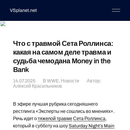
VSplanet.net
Что с травмой Сета Роллинса:
какая на самом деле травма и
судьба чемодана Money in the
Bank
14.07.2025
В
WWE
,
Новости
Автор:
Алексей Красильников
В эфире лучшая рубрика сегодняшнего
рестлинга «Эксперты не сошлись во мнениях».
Речь идет о
тяжелой травме
Сета Роллинса
,
который в субботу на шоу
Saturday Night’s Main