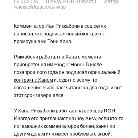
02.07.2025
В
AEW
,
ROH
,
Новости
Автор:
Алексей Красильников
Комментатор Иан Риккабони в соц.сетях
написал, что подписал новый контракт с
промоушнами Тони Хана.
Риккабони работал на Хана с момента
приобретения им Ring of Honor. В июле
позапрошлого года
он подписал официальный
контракт с Ханом
и, судя по всему, то
соглашение было рассчитано на два года, и вот
этот срок завершался.
У Хана Риккабони работает на веб-шоу ROH.
Иногда его приглашают на шоу AEW, если кто-то
из тамошних комментаторов болен, занят по
другим делам или имеет проблемы с визой.