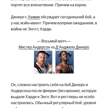
портят все впечатление. Причем на корню.
Динеро с
Хемме
обсуждает сегодняшний бой, а
у нас мэйн-ивент. Причем вопреки ожиданиям, в
мэйне не Энгл с Харди.
— Восьмой матч —
Мистер Андерсон
vs
Д’Анджело Динеро
п
Ох, сложно настроить себя на бой Динеро и
Андерсона после феерии (без иронии), которую
выдали Харди и Энгл. Вот и рестлеры не особо
настроились. Обычный регулярный бой, уровня