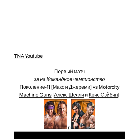
TNA Youtube
— Первый матч —
за на Командное чемпионство
Поколение-Я
[
Макс
и
Джереми
] vs
Motorcity
Machine Guns
[
Алекс Шелли
и
Крис Сэйбин
]
п