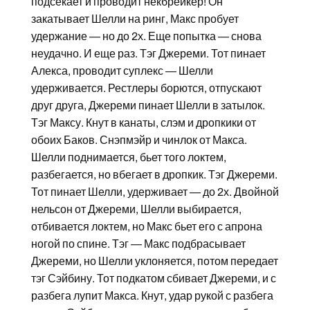
подсекает и проводит некбрейкер! Он
закатывает Шелли на ринг, Макс пробует
удержание — но до 2х. Еще попытка — снова
неудачно. И еще раз. Тэг Джереми. Тот пинает
Алекса, проводит суплекс — Шелли
удерживается. Рестлеры борются, отпускают
друг друга, Джереми пинает Шелли в затылок.
Тэг Максу. Кнут в канаты, слэм и дропкики от
обоих Баков. Снэпмэйр и чинлок от Макса.
Шелли поднимается, бьет того локтем,
разбегается, но вбегает в дропкик. Тэг Джереми.
Тот пинает Шелли, удерживает — до 2х. Двойной
нельсон от Джереми, Шелли выбирается,
отбивается локтем, но Макс бьет его с апрона
ногой по спине. Тэг — Макс подбрасывает
Джереми, но Шелли уклоняется, потом передает
тэг Сэйбину. Тот подкатом сбивает Джереми, и с
разбега лупит Макса. Кнут, удар рукой с разбега