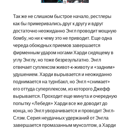
п
Так же не слишком быстрое начало, рестлеры
как бы примеривались друг к другу и вдруг
достаточно неожиданно Энгл проводит мощную
бомбу, но ни к чему это не приводит. Еще одна
череда обоюдных приемов завершается
фирменным ударом ногами Харди сидящему в
углу Энглу, но тоже безрезультатно. Энгл
отвечает суплексом живот-к-животу и «задним»
удушением. Харди вырывается и неожиданно
поднимается на турнбакл, но Энгл «снимает»
его оттуда суперплексом, из которого Джефф
вырывается. Проходит еще минута и очередную
попытку «Лебедя» Харди все же доводит до
конца, но Энгл уворачивается и проводит Энгл-
Слэм. Серия неудачных удержаний от Энгла
завершается промазанным мунсолтом, а Харди