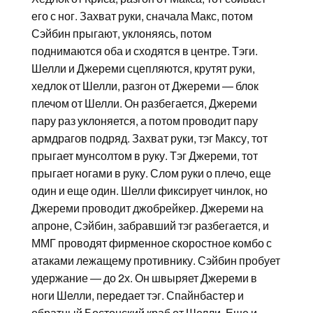
его с ног. Захват руки, сначала Макс, потом
Сэйбин прыгают, уклоняясь, потом
поднимаются оба и сходятся в центре. Тэги.
Шелли и Джереми сцепляются, крутят руки,
хедлок от Шелли, разгон от Джереми — блок
плечом от Шелли. Он разбегается, Джереми
пару раз уклоняется, а потом проводит пару
армдрагов подряд. Захват руки, тэг Максу, тот
прыгает мунсолтом в руку. Тэг Джереми, тот
прыгает ногами в руку. Слом руки о плечо, еще
один и еще один. Шелли фиксирует чинлок, но
Джереми проводит джобрейкер. Джереми на
апроне, Сэйбин, забравший тэг разбегается, и
ММГ проводят фирменное скоростное комбо с
атаками лежащему противнику. Сэйбин пробует
удержание — до 2х. Он швыряет Джереми в
ноги Шелли, передает тэг. Спайнбастер и