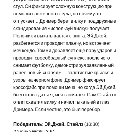
стул. Он фиксирует сложную конструкцию при
помощи сложенного стула, но почему-то
отпускает… Дример берет вилку и под дружные
скандирования «используй вилку» получает
Пеле-кик и выкатывается с ринга. Эй.Джей.
разбегается и проводит планчу, но встречает
меч кендо. Томми добавляет еще пару ударов и
проводит своеобразный суплекс, после чего
снимает футболку, демонстрируя заявленный
ранее новый «наряд» — золотистые крылья и
узоры на черном фоне. Дример фиксирует
кроссфэйс при помощи меча, но когда Эй.Джей.
был готов сдаться, меч сломался. Сам Стайлз в
ответ схватил вилку и начал тыкать ей в глаз
Дримера. Если честно, это был перебор
Победитель: Эй.Джей. Стайлз
(16:30)
/Оценка WON: 3.5/