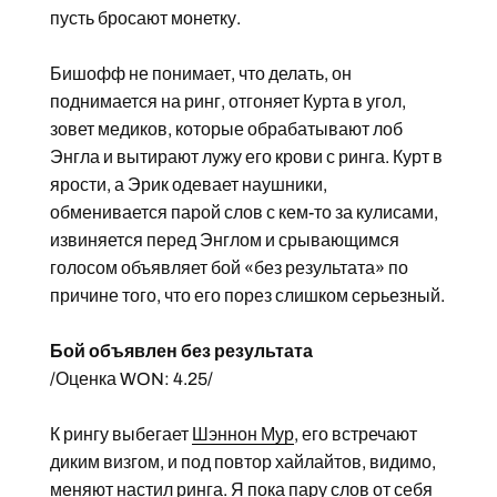
пусть бросают монетку.
Бишофф не понимает, что делать, он
поднимается на ринг, отгоняет Курта в угол,
зовет медиков, которые обрабатывают лоб
Энгла и вытирают лужу его крови с ринга. Курт в
ярости, а Эрик одевает наушники,
обменивается парой слов с кем-то за кулисами,
извиняется перед Энглом и срывающимся
голосом объявляет бой «без результата» по
причине того, что его порез слишком серьезный.
Бой объявлен без результата
/Оценка WON: 4.25/
К рингу выбегает
Шэннон Мур
, его встречают
диким визгом, и под повтор хайлайтов, видимо,
меняют настил ринга. Я пока пару слов от себя