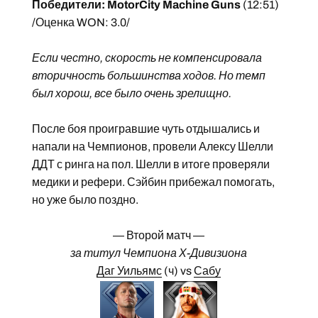
Победители: MotorCity Machine Guns
(12:51)
/Оценка WON: 3.0/
Если честно, скорость не компенсировала
вторичность большинства ходов. Но темп
был хорош, все было очень зрелищно.
После боя проигравшие чуть отдышались и
напали на Чемпионов, провели Алексу Шелли
ДДТ с ринга на пол. Шелли в итоге проверяли
медики и рефери. Сэйбин прибежал помогать,
но уже было поздно.
— Второй матч —
за титул Чемпиона Х-Дивизиона
Даг Уильямс
(ч) vs
Сабу