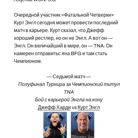
Очередной участник «Фатальной Четверки»
Курт Энгл сегодня может провести последний
матч в карьере. Курт сказал, что Джефф
хороший рестлер, но он не Энгл. А вот он —
Энгл. Он величайший в мире, он — TNA. Он
намерен отправитьс яна BFG и там стать
Чемпионом.
— Седьмой матч —
Полуфинал Турнира за Чемпионский титул
TNA
Бой с карьерой Энгла на кону
Джефф Харди
vs
Курт Энгл