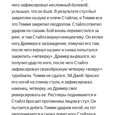
чего зафиксировал несложный болевой,
услышал, что он Suck. В результате стул был
закреплен на руке и плече Стайлза, и Томми все
это Томми закрепил легдропом. Стайлз ответил
ударом по глазам. Бой вновь переместился за
ринг, и там Стайлз вернул инициативу. Он вплел
ногу Дримера в заграждение, помучал его там,
после чего вернул на ринг и снова попытался
закрепить «четверку». Дример вырвался, но
получил удар по ноге, после чего Стайлз
зафиксировал своеобразную четверку «вокруг»
турнбакла. Томми не сдался, Эй.Джей. бросил
его ногой на спинку стула, и зафиксировал,
наконец, четверку, но Дример смог
реверсировать ее. Рестлеры поднимаются и
Стайлз бросает противника лицом в стул. Он
пытается добить Томми ударом ногой, но тот
уворачивается и снова ловит ногу Стайлза в