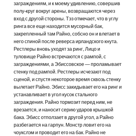
заграждениям, и к моему удивлению, совершив
полу-круг вокруг арены, возвращаются через
вход с другой стороны. Тэз отмечает, что в углу
ринга все еще находится мусорный бак,
закрепленный там Райно, собсно он и влетает в
него спиной после реверса ирландского кнута.
Рестлеры вновь уходят за ринг, Лицо и
туловище Райно встречаются с рампой, с
заграждениями, а Эбиссовское — проламывает
стенку под рампой. Рестлеры исчезают под
сценой, и спустя некоторое время сквозь стенку
вылетает Райно. Эбисс закидывает его на ринг и
устанавливает в угол кусок стального
заграждения. Райно тормозит перед ним, не
врезается, и наносит серию ударов крышкой
бака. Эбисс отползает в другой угол, а Райно
разбегается на гарпун. Монстр ловит его на
чоукслэм и проводит его на бак. Райно не