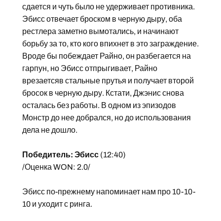
сдается и чуть было не удерживает противника.
Эбисс отвечает броском в черную дыру, оба
рестлера заметно вымотались, и начинают
борьбу за то, кто кого впихнет в это заграждение.
Вроде бы побеждает Райно, он разбегается на
гарпун, но Эбисс отпрыгивает, Райно
врезаетсяв стальные прутья и получает второй
бросок в черную дыру. Кстати, Джэнис снова
осталась без работы. В одном из эпизодов
Монстр до нее добрался, но до использования
дела не дошло.
Победитель: Эбисс
(12:40)
/Оценка WON: 2.0/
Эбисс по-прежнему напоминает нам про 10-10-
10 и уходит с ринга.