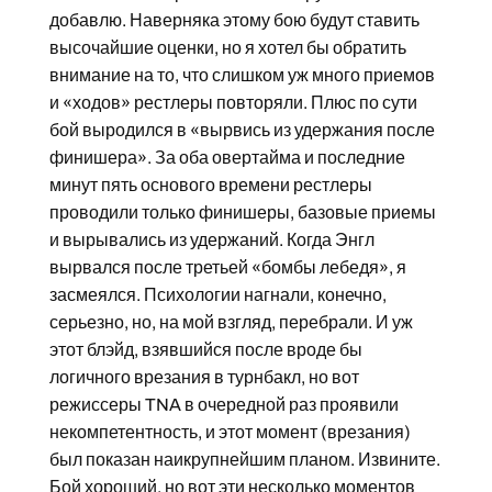
добавлю. Наверняка этому бою будут ставить
высочайшие оценки, но я хотел бы обратить
внимание на то, что слишком уж много приемов
и «ходов» рестлеры повторяли. Плюс по сути
бой выродился в «вырвись из удержания после
финишера». За оба овертайма и последние
минут пять основого времени рестлеры
проводили только финишеры, базовые приемы
и вырывались из удержаний. Когда Энгл
вырвался после третьей «бомбы лебедя», я
засмеялся. Психологии нагнали, конечно,
серьезно, но, на мой взгляд, перебрали. И уж
этот блэйд, взявшийся после вроде бы
логичного врезания в турнбакл, но вот
режиссеры TNA в очередной раз проявили
некомпетентность, и этот момент (врезания)
был показан наикрупнейшим планом. Извините.
Бой хороший, но вот эти несколько моментов