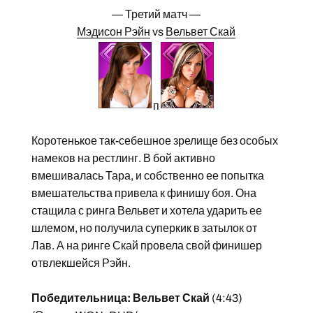
— Третий матч —
Мэдисон Рэйн
vs
Вельвет Скай
п
Коротенькое так-себешное зрелище без особых
намеков на рестлинг. В бой активно
вмешивалась Тара, и собственно ее попытка
вмешательства привела к финишу боя. Она
стащила с ринга Вельвет и хотела ударить ее
шлемом, но получила суперкик в затылок от
Лав. А на ринге Скай провела свой финишер
отвлекшейся Рэйн.
Победительница: Вельвет Скай
(4:43)