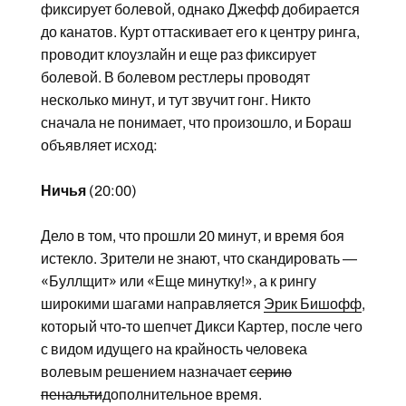
фиксирует болевой, однако Джефф добирается
до канатов. Курт оттаскивает его к центру ринга,
проводит клоузлайн и еще раз фиксирует
болевой. В болевом рестлеры проводят
несколько минут, и тут звучит гонг. Никто
сначала не понимает, что произошло, и Бораш
объявляет исход:
Ничья
(20:00)
Дело в том, что прошли 20 минут, и время боя
истекло. Зрители не знают, что скандировать —
«Буллщит» или «Еще минутку!», а к рингу
широкими шагами направляется
Эрик Бишофф
,
который что-то шепчет Дикси Картер, после чего
с видом идущего на крайность человека
волевым решением назначает
серию
пенальти
дополнительное время.