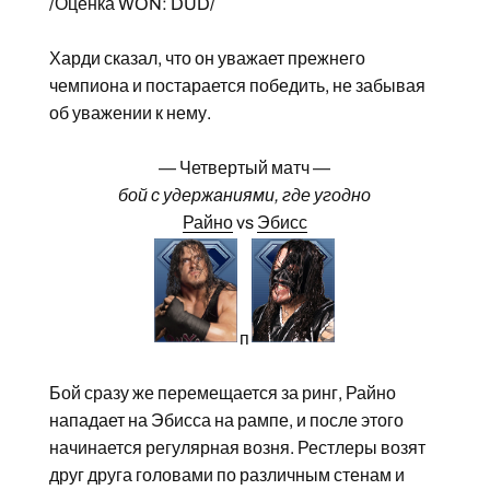
/Оценка WON: DUD/
Харди сказал, что он уважает прежнего
чемпиона и постарается победить, не забывая
об уважении к нему.
— Четвертый матч —
бой с удержаниями, где угодно
Райно
vs
Эбисс
п
Бой сразу же перемещается за ринг, Райно
нападает на Эбисса на рампе, и после этого
начинается регулярная возня. Рестлеры возят
друг друга головами по различным стенам и