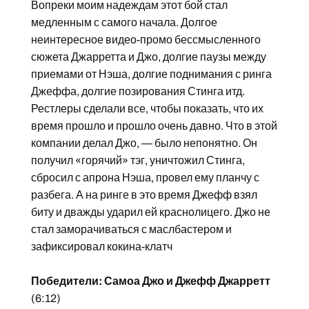
Вопреки моим надеждам этот бой стал
медленным с самого начала. Долгое
неинтересное видео-промо бессмысленного
сюжета Джарретта и Джо, долгие паузы между
приемами от Нэша, долгие поднимания с ринга
Джеффа, долгие позирования Стинга итд.
Рестлеры сделали все, чтобы показать, что их
время прошло и прошло очень давно. Что в этой
компании делал Джо, — было непонятно. Он
получил «горячий» тэг, уничтожил Стинга,
сбросил с апрона Нэша, провел ему планчу с
разбега. А на ринге в это время Джефф взял
биту и дважды ударил ей краснолицего. Джо не
стал заморачиваться с маслбастером и
зафиксировал кокина-клатч
Победители: Самоа Джо и Джефф Джарретт
(6:12)