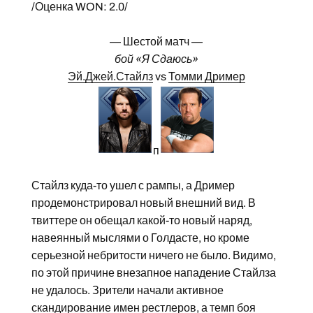
/Оценка WON: 2.0/
— Шестой матч —
бой «Я Сдаюсь»
Эй.Джей.Стайлз
vs
Томми Дример
п
Стайлз куда-то ушел с рампы, а Дример
продемонстрировал новый внешний вид. В
твиттере он обещал какой-то новый наряд,
навеянный мыслями о Голдасте, но кроме
серьезной небритости ничего не было. Видимо,
по этой причине внезапное нападение Стайлза
не удалось. Зрители начали активное
скандирование имен рестлеров, а темп боя