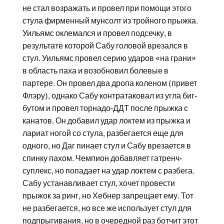
не стал возражать и провел при помощи этого
стула фирменный мунсолт из тройного прыжка.
Уильямс оклемался и провел подсечку, в
результате которой Сабу головой врезался в
стул. Уильямс провел серию ударов «на грани»
в область паха и возобновил болевые в
партере. Он провел два дропа коленом (привет
Флэру), однако Сабу контратаковал из угла биг-
бутом и провел торнадо-ДДТ после прыжка с
канатов. Он добавил удар локтем из прыжка и
лариат ногой со стула, разбегается еще для
одного, но Даг пинает стул и Сабу врезается в
спинку пахом. Чемпион добавляет гатренч-
суплекс, но попадает на удар локтем с разбега.
Сабу устанавливает стул, хочет провести
прыжок за ринг, но Хебнер запрещает ему. Тот
не разбегается, но все же использует стул для
подпрыгивания, но в очередной раз ботчит этот