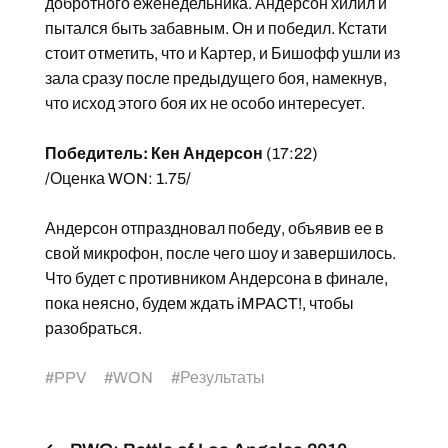
добротного еженедельника. Андерсон хилил и
пытался быть забавным. Он и победил. Кстати
стоит отметить, что и Картер, и Бишофф ушли из
зала сразу после предыдущего боя, намекнув,
что исход этого боя их не особо интересует.
Победитель: Кен Андерсон
(17:22)
/Оценка WON: 1.75/
Андерсон отпраздновал победу, объявив ее в
свой микрофон, после чего шоу и завершилось.
Что будет с противником Андерсона в финале,
пока неясно, будем ждать iMPACT!, чтобы
разобраться.
#
PPV
#
WON
#
Результаты