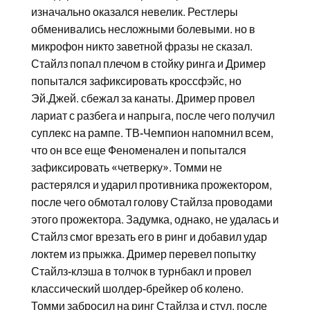
изначально оказался невелик. Рестлеры
обменивались несложными болевыми. но в
микрофон никто заветной фразы не сказал.
Стайлз попал плечом в стойку ринга и Дример
попытался зафиксировать кроссфэйс, но
Эй.Джей. сбежал за канаты. Дример провел
лариат с разбега и напрыга, после чего получил
суплекс на рампе. ТВ-Чемпион напомнил всем,
что он все еще Феноменален и попытался
зафиксировать «четверку». Томми не
растерялся и ударил противника прожектором,
после чего обмотал голову Стайлза проводами
этого прожектора. Задумка, однако, не удалась и
Стайлз смог врезать его в ринг и добавил удар
локтем из прыжка. Дример перевел попытку
Стайлз-клэша в толчок в турнбакл и провел
классический шолдер-брейкер об колено.
Томми забросил на ринг Стайлза и стул, после