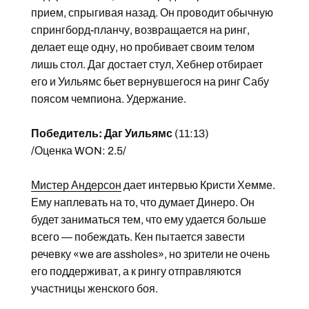
прием, спрыгивая назад. Он проводит обычную
спрингборд-планчу, возвращается на ринг,
делает еще одну, но пробивает своим телом
лишь стол. Даг достает стул, Хебнер отбирает
его и Уильямс бьет вернувшегося на ринг Сабу
поясом чемпиона. Удержание.
Победитель: Даг Уильямс
(11:13)
/Оценка WON: 2.5/
Мистер Андерсон
дает интервью Кристи Хемме.
Ему наплевать на то, что думает Динеро. Он
будет заниматься тем, что ему удается больше
всего — побеждать. Кен пытается завести
речевку «we are assholes», но зрители не очень
его поддерживат, а к рингу отправляются
участницы женского боя.