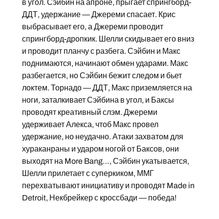
в угол. Сэйбин на апроне, прыгает спрингборд-
ДДТ, удержание — Джереми спасает. Крис
выбрасывает его, а Джереми проводит
спрингборд-дропкик. Шелли скидывает его вниз
и проводит планчу с разбега. Сэйбин и Макс
поднимаются, начинают обмен ударами. Макс
разбегается, но Сэйбин бежит следом и бьет
локтем. Торнадо — ДДТ, Макс приземляется на
ноги, заталкивает Сэйбина в угол, и Баксы
проводят креативный слэм. Джереми
удерживает Алекса, чтоб Макс провел
удержание, но неудачно. Атаки захватом для
хураканраны и ударом ногой от Баксов, они
выходят на More Bang…, Сэйбин укатывается,
Шелли прилетает с суперкиком, ММГ
перехватывают инициативу и проводят Made in
Detroit, Некбрейкер с кроссбади — победа!