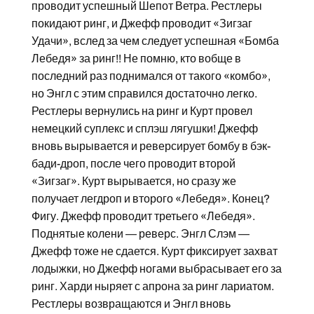
проводит успешный Шепот Ветра. Рестлеры
покидают ринг, и Джефф проводит «Зигзаг
Удачи», вслед за чем следует успешная «Бомба
Лебедя» за ринг!! Не помню, кто вобще в
последний раз поднимался от такого «комбо»,
но Энгл с этим справился достаточно легко.
Рестлеры вернулись на ринг и Курт провел
немецкий суплекс и сплэш лягушки! Джефф
вновь вырывается и реверсирует бомбу в бэк-
бади-дроп, после чего проводит второй
«Зигзаг». Курт вырывается, но сразу же
получает легдроп и второго «Лебедя». Конец?
Фигу. Джефф проводит третьего «Лебедя».
Поднятые колени — реверс. Энгл Слэм —
Джефф тоже не сдается. Курт фиксирует захват
лодыжки, но Джефф ногами выбрасывает его за
ринг. Харди ныряет с апрона за ринг лариатом.
Рестлеры возвращаются и Энгл вновь