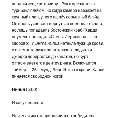
пенальти
еще пять минут. Энгл врезается в
турнбакл плечом, но когда камера наезжает на
крупный план, у него на лбу серьезный блэйд.
Он вновь успевает вернуться до конца отсчета,
но лишь попадает в бостонский краб (Харди
неумело проводит «Стены Иерихона» — это
здорово). У Энгла из лба натекла лужица крови,
и он смог зафиксировать захват лодыжки.
Джефф добирается до канатов, но Курт
оттаскивает его к центру ринга. Включается
таймер — 25 секунд. Лицо Энгла в крови, Харди
пинается свободной ногой.
Ничья
(5:00)
Я хочу пенальти.
Или если им так принципиален победитель,