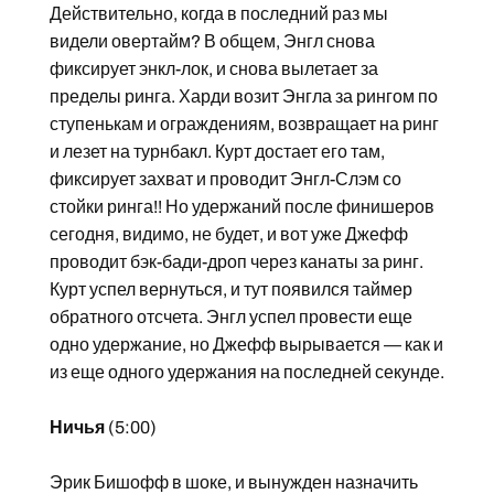
Действительно, когда в последний раз мы
видели овертайм? В общем, Энгл снова
фиксирует энкл-лок, и снова вылетает за
пределы ринга. Харди возит Энгла за рингом по
ступенькам и ограждениям, возвращает на ринг
и лезет на турнбакл. Курт достает его там,
фиксирует захват и проводит Энгл-Слэм со
стойки ринга!! Но удержаний после финишеров
сегодня, видимо, не будет, и вот уже Джефф
проводит бэк-бади-дроп через канаты за ринг.
Курт успел вернуться, и тут появился таймер
обратного отсчета. Энгл успел провести еще
одно удержание, но Джефф вырывается — как и
из еще одного удержания на последней секунде.
Ничья
(5:00)
Эрик Бишофф в шоке, и вынужден назначить