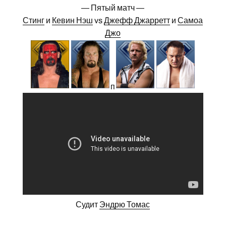
— Пятый матч —
Стинг
и
Кевин Нэш
vs
Джефф Джарретт
и
Самоа
Джо
п
Судит
Эндрю Томас