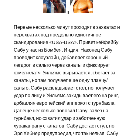
п
Первые несколько минут проходят в захватах и
перехватах под предельно идиотичное
скандирование «USA-USA». Привет кейфейбу,
Сабу у нас из Бомбея, Индия. Наконец Сабу
проводит клоузлайн, добавляет коронный
легдроп в сальто через канаты и фиксирует
кэмел-клатч. Уильямс вырывается, сбегает за
канаты, но там получает еще одну планчу/
сальто. Сабу раскладывает стол, но получает
удар по лицу и Уильямс закидывает его на ринг,
добавляя европейский апперкот с турнбакла.
Даг еще несколько повозил Сабу, залез на
турнбакл, но схватил удар и заботченную
хураканрану с канатов. Сабу достает стул, но
Эрл Хебнер предупредил, что так нельзя. Сабу