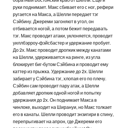
обратный Бостонский краб от Шелли. Еще и
руки поднимает. Макс сбивает его с ног, рефери
ругается на Макса, а Шелли передает тэг
Сэйбину. Джереми загоняют в угол, он
отбивается ногой, а потом бежит передавать
тэг. Макс проводит атаки, уклоняется, проводит
уиллбэрроу-фэйсбастер и удержание пробует.
До 2х. Макс проводит дропкик между канатами
на Шелли, удерживается на ринге, из угла
блокирует биг-бутом Сэйбина и проводит ему
каттер из прыжка. Удержание до 2х. Шелли
забирает у Сэйбина тэг, хлопая его по плечу.
Сэйбин сам проводит пару атак, а Шелли
добавляет дропкик одной ногой и попытку
удержания до 2х. Он поднимает Макса в
чинлоке, выходит на Ширануи, но Макс толкает
его в канаты. Шелли проводит энзигири в спину,
перепрыгивает на апрон, где Джереми его