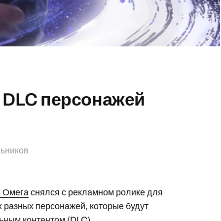
е DLC персонажей
льников
и Омега
снялся с рекламном ролике для
ах разных персонажей, которые будут
льным контентом (DLC).