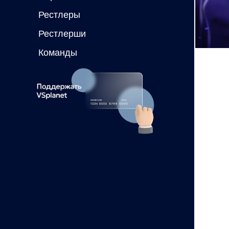
Рестлеры
Рестлерши
Команды