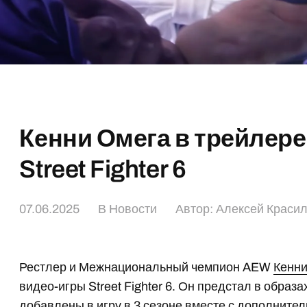
Кенни Омега в трейлер
Street Fighter 6
07.06.2025
В
Новости
Автор:
Алексей Краси
Рестлер и Межнациональный чемпион AEW
Кенн
видео-игры Street Fighter 6. Он предстал в образ
добавлены в игру в 3 сезоне вместе с дополните