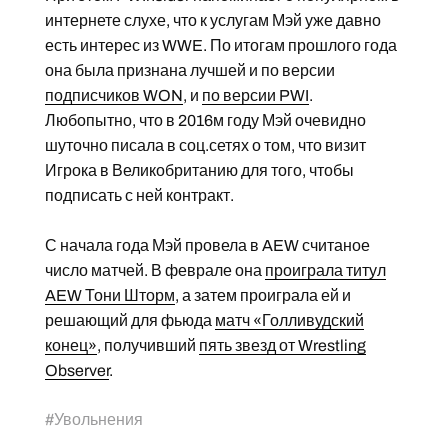
интернете слухе, что к услугам Мэй уже давно
есть интерес из WWE. По итогам прошлого года
она была признана лучшей и по версии
подписчиков WON
, и
по версии PWI
.
Любопытно, что в 2016м году Мэй очевидно
шуточно писала в соц.сетях о том, что визит
Игрока в Великобританию для того, чтобы
подписать с ней контракт.
С начала года Мэй провела в AEW считаное
число матчей. В феврале она
проиграла титул
AEW Тони Шторм
, а затем проиграла ей и
решающий для фьюда
матч «Голливудский
конец»
, получивший
пять звезд от Wrestling
Observer
.
#
Увольнения