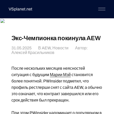
VSplanet.net
Экс-Чемпионка покинула AEW
31.05.2025
В
AEW
,
Новости
Автор:
Алексей Красильников
После нескольких месяцев неясностей
ситуация с будущим
Марии Мэй
становится
более понятной. PWInsider подметил, что
профиль рестлерши снят с сайта AEW, а обычно
это означает, что контракт завершился или его
срок действия был прекращен.
При этом PWInsider напоминает о популярном в