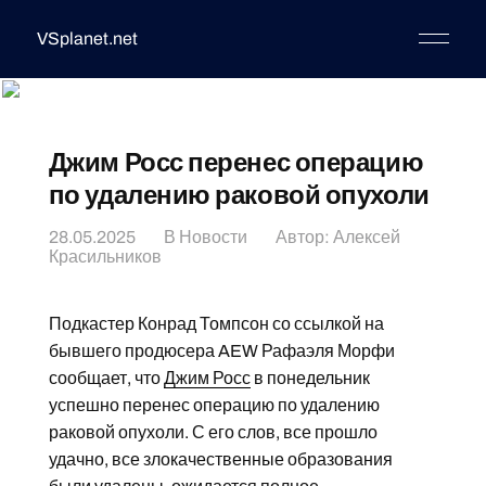
VSplanet.net
Джим Росс перенес операцию
по удалению раковой опухоли
28.05.2025
В
Новости
Автор:
Алексей
Красильников
Подкастер Конрад Томпсон со ссылкой на
бывшего продюсера AEW Рафаэля Морфи
сообщает, что
Джим Росс
в понедельник
успешно перенес операцию по удалению
раковой опухоли. С его слов, все прошло
удачно, все злокачественные образования