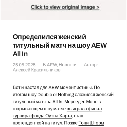
Определился женский
титульный матч на шоу AEW
All In
25.05.2025
В
AEW
,
Новости
Автор:
Алексей Красильников
Вот и настал для AEW момент истины. По
итогам шоу
Double or Nothing
сложился женский
титульный матч на
All In
.
Мерседес Моне
в
открывающем шоу матче
выиграла финал
турнира фонда Оуэна Харта
, став
претенденткой на титул. Позже
Тони Шторм