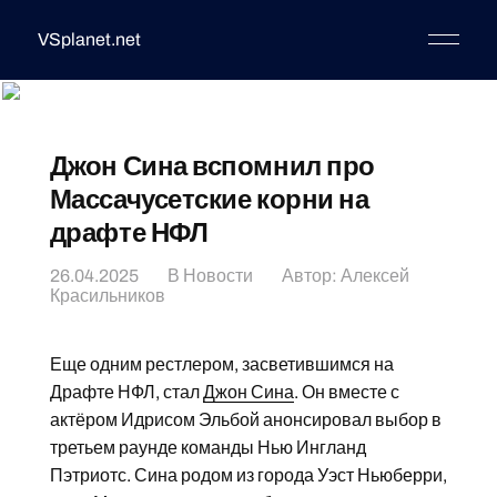
VSplanet.net
Джон Сина вспомнил про
Массачусетские корни на
драфте НФЛ
26.04.2025
В
Новости
Автор:
Алексей
Красильников
Еще одним рестлером, засветившимся на
Драфте НФЛ, стал
Джон Сина
. Он вместе с
актёром Идрисом Эльбой анонсировал выбор в
третьем раунде команды Нью Ингланд
Пэтриотс. Сина родом из города Уэст Ньюберри,