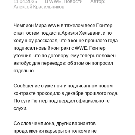
11.04.2025
В
WWE
,
Новости
Автор:
Алексей Красильников
Чемпион Мира WWE в тяжелом весе
Гюнтер
стал гостем подкаста Ариэля Хельвани, и по
ходу шоу рассказал, что в конце прошлого года
подписал новый контракт с WWE. Гюнтер
уточнил, что по договору, ему теперь положен
автобус для переездов: об этом он попросил
отдельно.
Сообщение о уже почти подписанном новом
контракте
проходило в декабре прошлого года
.
По сути Гюнтер подтвердил официально те
слухи.
Со слов чемпиона, других вариантов
продолжения карьеры он толком и не