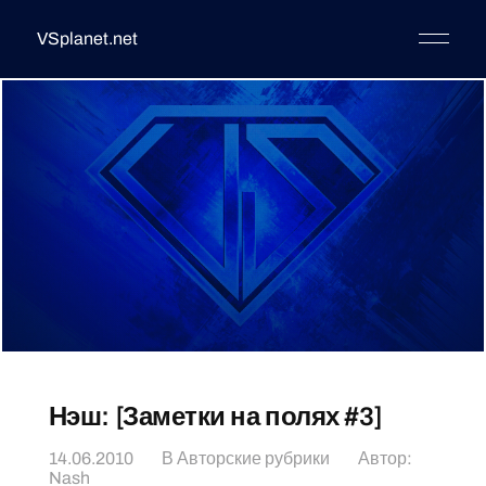
VSplanet.net
Нэш: [Заметки на полях #3]
14.06.2010
В
Авторские рубрики
Автор:
Nash