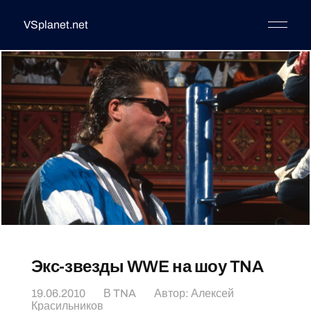
VSplanet.net
Экс-звезды WWE на шоу TNA
19.06.2010
В
TNA
Автор:
Алексей
Красильников