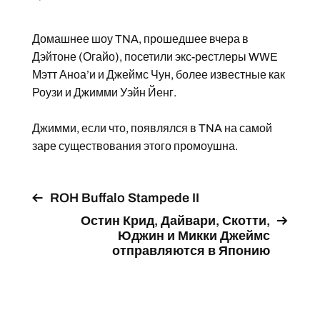
Домашнее шоу TNA, прошедшее вчера в
Дэйтоне (Огайо), посетили экс-рестлеры WWE
Мэтт Аноа’и и Джеймс Чун, более известные как
Роузи и Джимми Уэйн Йенг.
Джимми, если что, появлялся в TNA на самой
заре существования этого промоушна.
ROH Buffalo Stampede II
Остин Крид, Дайвари, Скотти,
Юджин и Микки Джеймс
отправляются в Японию