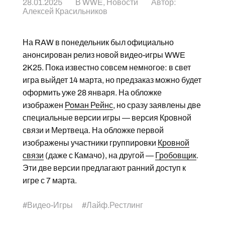
28.01.2025
В
WWE
,
Новости
Автор:
Алексей Красильников
На RAW в понедельник был официально
анонсирован релиз новой видео-игры WWE
2K25. Пока известно совсем немногое: в свет
игра выйдет 14 марта, но предзаказ можно будет
оформить уже 28 января. На обложке
изображен
Роман Рейнс
, но сразу заявлены две
специальные версии игры — версия Кровной
связи и Мертвеца. На обложке первой
изображены участники группировки
Кровной
связи
(даже с Камачо), на другой —
Гробовщик
.
Эти две версии предлагают ранний доступ к
игре с 7 марта.
#
Видео-Игры
#
Лайф.Рестлинг