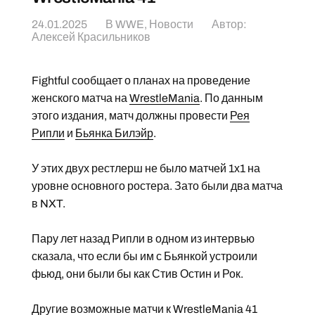
24.01.2025
В
WWE
,
Новости
Автор:
Алексей Красильников
Fightful сообщает о планах на проведение
женского матча на
WrestleMania
. По данным
этого издания, матч должны провести
Рея
Рипли
и
Бьянка Билэйр
.
У этих двух рестлерш не было матчей 1х1 на
уровне основного ростера. Зато были два матча
в NXT.
Пару лет назад Рипли в одном из интервью
сказала, что если бы им с Бьянкой устроили
фьюд, они были бы как Стив Остин и Рок.
Другие возможные матчи к WrestleMania 41