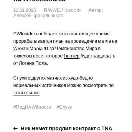
10.01.2025
В
WWE
,
Новости
Автор:
Алексей Красильников
PWInsider сообщает, что в настоящее время
прорабатывается план на проведение матча на
WrestleMania 41
за Чемпионство Мира в
тяжелом весе, которое
Гюнтер
будет защищать
от
Логана Пола
.
Слухи о других матчах из худо-бедно
нормальных источников можно посмотреть
по
этой ссылке
.
#
ПодRAWбности
#
Слухи
Ник Немет продлил контракт с TNA