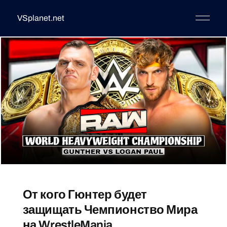
VSplanet.net
От кого Гюнтер будет
защищать Чемпионство Мира
на WrestleMania