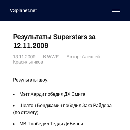
VSplanet.net
Результаты Superstars за
12.11.2009
13.11.2009
В
WWE
Автор:
Алексей
Красильников
Результаты шоу.
Мэтт Харди победил ДХ Смита
Шелтон Бенджамин победил
Зака Райдера
(по отсчету)
МВП победил Тедди ДиБиаси